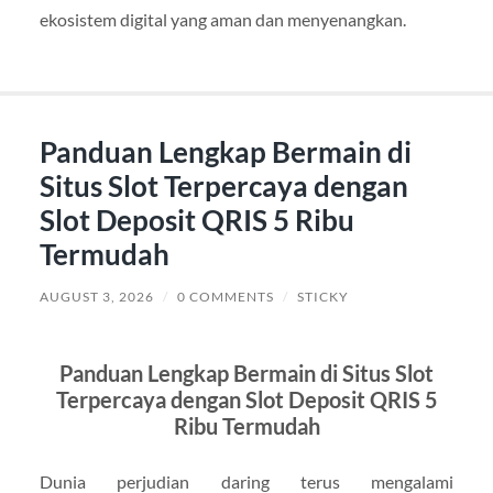
ekosistem digital yang aman dan menyenangkan.
Panduan Lengkap Bermain di
Situs Slot Terpercaya dengan
Slot Deposit QRIS 5 Ribu
Termudah
AUGUST 3, 2026
/
0 COMMENTS
/
STICKY
Panduan Lengkap Bermain di Situs Slot
Terpercaya dengan Slot Deposit QRIS 5
Ribu Termudah
Dunia perjudian daring terus mengalami