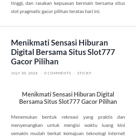
tinggi, dan rasakan kepuasan bermain bersama situs
slot pragmatic gacor pilihan teratas hari ini.
Menikmati Sensasi Hiburan
Digital Bersama Situs Slot777
Gacor Pilihan
JULY 30, 2026
/
0 COMMENTS
/
STICKY
Menikmati Sensasi Hiburan Digital
Bersama Situs Slot777 Gacor Pilihan
Menemukan bentuk rekreasi yang praktis dan
menyenangkan untuk mengisi waktu luang kini
semakin mudah berkat kemajuan teknologi internet