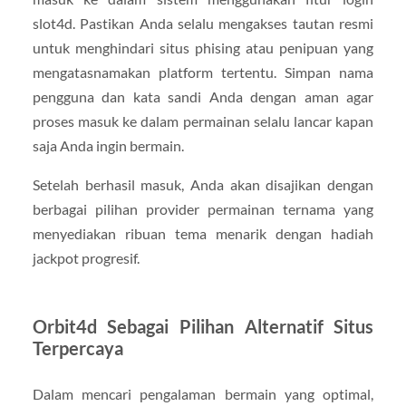
slot4d. Pastikan Anda selalu mengakses tautan resmi
untuk menghindari situs phising atau penipuan yang
mengatasnamakan platform tertentu. Simpan nama
pengguna dan kata sandi Anda dengan aman agar
proses masuk ke dalam permainan selalu lancar kapan
saja Anda ingin bermain.
Setelah berhasil masuk, Anda akan disajikan dengan
berbagai pilihan provider permainan ternama yang
menyediakan ribuan tema menarik dengan hadiah
jackpot progresif.
Orbit4d Sebagai Pilihan Alternatif Situs
Terpercaya
Dalam mencari pengalaman bermain yang optimal,