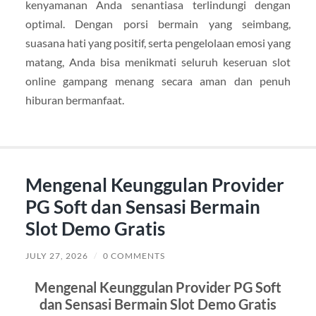
kenyamanan Anda senantiasa terlindungi dengan
optimal. Dengan porsi bermain yang seimbang,
suasana hati yang positif, serta pengelolaan emosi yang
matang, Anda bisa menikmati seluruh keseruan slot
online gampang menang secara aman dan penuh
hiburan bermanfaat.
Mengenal Keunggulan Provider
PG Soft dan Sensasi Bermain
Slot Demo Gratis
JULY 27, 2026
/
0 COMMENTS
Mengenal Keunggulan Provider PG Soft
dan Sensasi Bermain Slot Demo Gratis