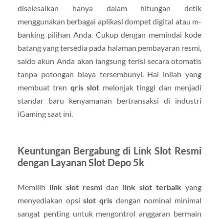
diselesaikan hanya dalam hitungan detik
menggunakan berbagai aplikasi dompet digital atau m-
banking pilihan Anda. Cukup dengan memindai kode
batang yang tersedia pada halaman pembayaran resmi,
saldo akun Anda akan langsung terisi secara otomatis
tanpa potongan biaya tersembunyi. Hal inilah yang
membuat tren
qris slot
melonjak tinggi dan menjadi
standar baru kenyamanan bertransaksi di industri
iGaming saat ini.
Keuntungan Bergabung di Link Slot Resmi
dengan Layanan Slot Depo 5k
Memilih
link slot resmi
dan
link slot terbaik
yang
menyediakan opsi
slot qris
dengan nominal minimal
sangat penting untuk mengontrol anggaran bermain