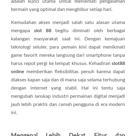
adalah kunci utama untuk menikmati pengalaman
bermain yang optimal dan menghibur setiap hari.
Kemudahan akses menjadi salah satu alasan utama
mengapa
slot 88
begitu diminati oleh berbagai
kalangan masyarakat saat ini. Dengan kemajuan
teknologi seluler, para pemain kini dapat menikmati
game favorit mereka langsung dari smartphone tanpa
harus repot pergi ke tempat khusus. Kehadiran
slot88
online
memberikan fleksibilitas penuh karena dapat
diakses kapan saja dan di mana saja selama terhubung
dengan internet yang stabil. Hal ini tentu saja
mengubah lanskap industri permainan digital menjadi
jauh lebih praktis dan ramah pengguna di era modern
ini.
Mengenal Lebih Dekat Fitur dan