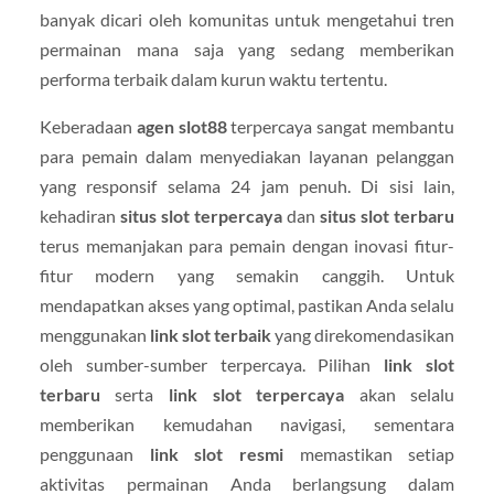
banyak dicari oleh komunitas untuk mengetahui tren
permainan mana saja yang sedang memberikan
performa terbaik dalam kurun waktu tertentu.
Keberadaan
agen slot88
terpercaya sangat membantu
para pemain dalam menyediakan layanan pelanggan
yang responsif selama 24 jam penuh. Di sisi lain,
kehadiran
situs slot terpercaya
dan
situs slot terbaru
terus memanjakan para pemain dengan inovasi fitur-
fitur modern yang semakin canggih. Untuk
mendapatkan akses yang optimal, pastikan Anda selalu
menggunakan
link slot terbaik
yang direkomendasikan
oleh sumber-sumber terpercaya. Pilihan
link slot
terbaru
serta
link slot terpercaya
akan selalu
memberikan kemudahan navigasi, sementara
penggunaan
link slot resmi
memastikan setiap
aktivitas permainan Anda berlangsung dalam