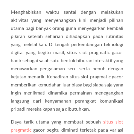
Menghabiskan waktu santai dengan melakukan
aktivitas yang menyenangkan kini menjadi pilihan
utama bagi banyak orang guna menyegarkan kembali
pikiran setelah seharian dihadapkan pada rutinitas
yang melelahkan. Di tengah perkembangan teknologi
digital yang begitu masif, situs slot pragmatic gacor
hadir sebagai salah satu bentuk hiburan interaktif yang
menawarkan pengalaman seru serta penuh dengan
kejutan menarik. Kehadiran situs slot pragmatic gacor
memberikan kemudahan luar biasa bagi siapa saja yang
ingin menikmati dinamika permainan menegangkan
langsung dari kenyamanan perangkat komunikasi
pribadi mereka kapan saja dibutuhkan.
Daya tarik utama yang membuat sebuah
situs slot
pragmatic
gacor begitu diminati terletak pada variasi