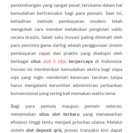
perkembangan yang sangat pesat, terutama dalam hal
kemudahan bertransaksi bagi para pemain. Saat ini,
kehadiran metode pembayaran modern telah
mengubah cara member melakukan pengisian saldo
secara drastis. Salah satu inovasi paling diminati oleh
para pencinta game daring adalah penggunaan sistem
pembayaran cepat dan praktis yang diadopsi oleh
berbagai
situs
slot 5 ribu
terpercaya
di Indonesia.
Inovasi ini memberikan kemudahan ekstra bagi siapa
saja yang ingin menikmati keseruan taruhan tanpa
harus mengalami kerumitan administrasi perbankan
konvensional yang sering kali memakan waktu lama.
Bagi para pemula maupun pemain veteran,
menemukan
situs slot terbaru
yang menawarkan
efisiensi tinggi tentu menjadi prioritas utama. Melalui
sistem
slot deposit qris
, proses transaksi kini dapat