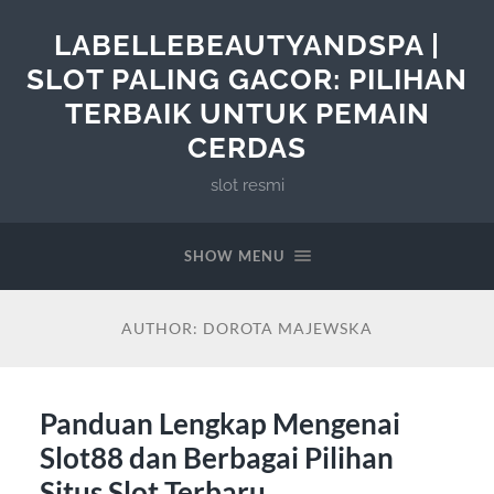
LABELLEBEAUTYANDSPA |
SLOT PALING GACOR: PILIHAN
TERBAIK UNTUK PEMAIN
CERDAS
slot resmi
SHOW MENU
AUTHOR:
DOROTA MAJEWSKA
Panduan Lengkap Mengenai
Slot88 dan Berbagai Pilihan
Situs Slot Terbaru