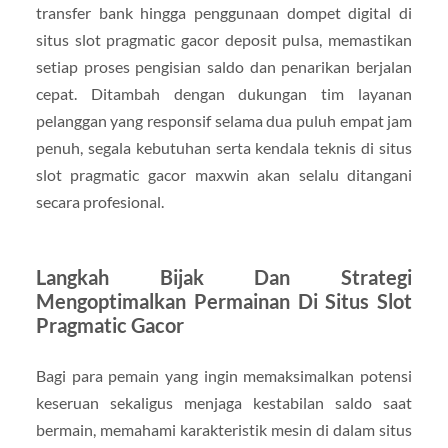
transfer bank hingga penggunaan dompet digital di
situs slot pragmatic gacor deposit pulsa, memastikan
setiap proses pengisian saldo dan penarikan berjalan
cepat. Ditambah dengan dukungan tim layanan
pelanggan yang responsif selama dua puluh empat jam
penuh, segala kebutuhan serta kendala teknis di situs
slot pragmatic gacor maxwin akan selalu ditangani
secara profesional.
Langkah Bijak Dan Strategi
Mengoptimalkan Permainan Di Situs Slot
Pragmatic Gacor
Bagi para pemain yang ingin memaksimalkan potensi
keseruan sekaligus menjaga kestabilan saldo saat
bermain, memahami karakteristik mesin di dalam situs