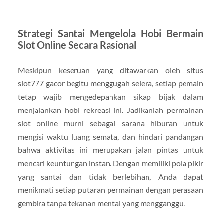
Strategi Santai Mengelola Hobi Bermain
Slot Online Secara Rasional
Meskipun keseruan yang ditawarkan oleh situs
slot777 gacor begitu menggugah selera, setiap pemain
tetap wajib mengedepankan sikap bijak dalam
menjalankan hobi rekreasi ini. Jadikanlah permainan
slot online murni sebagai sarana hiburan untuk
mengisi waktu luang semata, dan hindari pandangan
bahwa aktivitas ini merupakan jalan pintas untuk
mencari keuntungan instan. Dengan memiliki pola pikir
yang santai dan tidak berlebihan, Anda dapat
menikmati setiap putaran permainan dengan perasaan
gembira tanpa tekanan mental yang mengganggu.