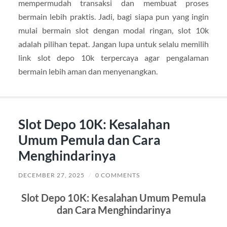
mempermudah transaksi dan membuat proses
bermain lebih praktis. Jadi, bagi siapa pun yang ingin
mulai bermain slot dengan modal ringan, slot 10k
adalah pilihan tepat. Jangan lupa untuk selalu memilih
link slot depo 10k terpercaya agar pengalaman
bermain lebih aman dan menyenangkan.
Slot Depo 10K: Kesalahan
Umum Pemula dan Cara
Menghindarinya
DECEMBER 27, 2025
/
0 COMMENTS
Slot Depo 10K: Kesalahan Umum Pemula
dan Cara Menghindarinya