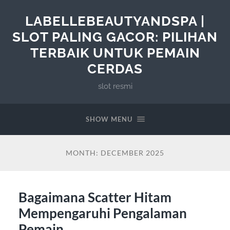
LABELLEBEAUTYANDSPA |
SLOT PALING GACOR: PILIHAN
TERBAIK UNTUK PEMAIN
CERDAS
slot resmi
SHOW MENU
MONTH:
DECEMBER 2025
Bagaimana Scatter Hitam
Mempengaruhi Pengalaman
Pemain