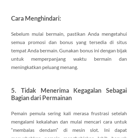
Cara Menghindari:
Sebelum mulai bermain, pastikan Anda mengetahui
semua promosi dan bonus yang tersedia di situs
tempat Anda bermain. Gunakan bonus ini dengan bijak
untuk memperpanjang waktu bermain dan
meningkatkan peluang menang.
5. Tidak Menerima Kegagalan Sebagai
Bagian dari Permainan
Pemain pemula sering kali merasa frustrasi setelah
mengalami kekalahan dan mulai mencari cara untuk
“membalas dendam” di mesin slot. Ini dapat