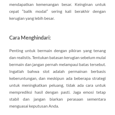
mendapatkan kemenangan besar. Keinginan untuk
cepat “balik modal” sering kali berakhir dengan
kerugian yang lebih besar.
Cara Menghindari:
Penting untuk bermain dengan pikiran yang tenang
dan realistis. Tentukan batasan kerugian sebelum mulai
bermain dan jangan pernah melampaui batas tersebut.
Ingatlah bahwa slot adalah permainan berbasis
keberuntungan, dan meskipun ada beberapa strategi
untuk meningkatkan peluang, tidak ada cara untuk
memprediksi hasil dengan pasti. Jaga emosi tetap
stabil dan jangan biarkan perasaan sementara
menguasai keputusan Anda.