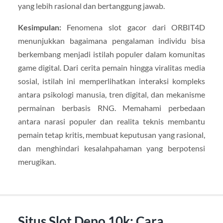
yang lebih rasional dan bertanggung jawab.
Kesimpulan:
Fenomena slot gacor dari ORBIT4D
menunjukkan bagaimana pengalaman individu bisa
berkembang menjadi istilah populer dalam komunitas
game digital. Dari cerita pemain hingga viralitas media
sosial, istilah ini memperlihatkan interaksi kompleks
antara psikologi manusia, tren digital, dan mekanisme
permainan berbasis RNG. Memahami perbedaan
antara narasi populer dan realita teknis membantu
pemain tetap kritis, membuat keputusan yang rasional,
dan menghindari kesalahpahaman yang berpotensi
merugikan.
Situs Slot Depo 10k: Cara