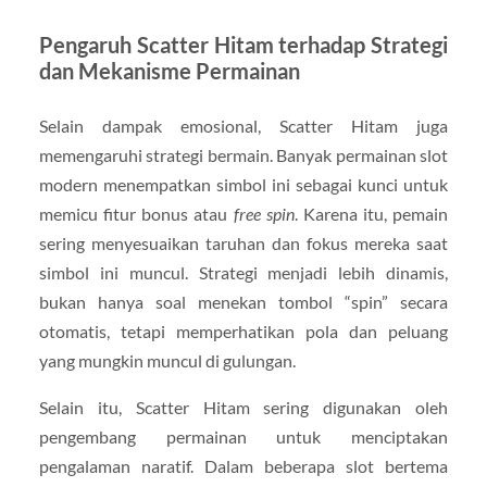
Pengaruh Scatter Hitam terhadap Strategi
dan Mekanisme Permainan
Selain dampak emosional, Scatter Hitam juga
memengaruhi strategi bermain. Banyak permainan slot
modern menempatkan simbol ini sebagai kunci untuk
memicu fitur bonus atau
free spin
. Karena itu, pemain
sering menyesuaikan taruhan dan fokus mereka saat
simbol ini muncul. Strategi menjadi lebih dinamis,
bukan hanya soal menekan tombol “spin” secara
otomatis, tetapi memperhatikan pola dan peluang
yang mungkin muncul di gulungan.
Selain itu, Scatter Hitam sering digunakan oleh
pengembang permainan untuk menciptakan
pengalaman naratif. Dalam beberapa slot bertema