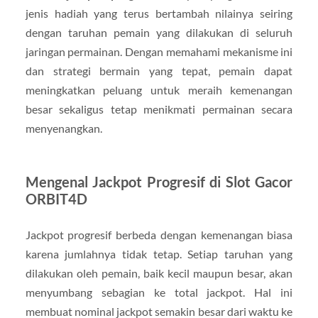
jenis hadiah yang terus bertambah nilainya seiring
dengan taruhan pemain yang dilakukan di seluruh
jaringan permainan. Dengan memahami mekanisme ini
dan strategi bermain yang tepat, pemain dapat
meningkatkan peluang untuk meraih kemenangan
besar sekaligus tetap menikmati permainan secara
menyenangkan.
Mengenal Jackpot Progresif di Slot Gacor
ORBIT4D
Jackpot progresif berbeda dengan kemenangan biasa
karena jumlahnya tidak tetap. Setiap taruhan yang
dilakukan oleh pemain, baik kecil maupun besar, akan
menyumbang sebagian ke total jackpot. Hal ini
membuat nominal jackpot semakin besar dari waktu ke