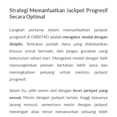
Strategi Memanfaatkan Jackpot Progresif
Secara Optimal
Langkah pertama dalam memanfaatkan jackpot
progresif di ORBIT4D adalah
mengatur modal dengan
disiplin
. Tentukan jumlah dana yang dialokasikan
khusus untuk bermain, dan jangan gunakan uang
kebutuhan sehari-hari. Mengelola modal dengan baik
memungkinkan pemain bertahan lebih lama dan
meningkatkan peluang untuk memicu jackpot
progresif.
Selain itu, pilih mesin slot dengan
level jackpot yang
sesuai
. Mesin dengan jackpot terlalu tinggi biasanya
jarang muncul, sementara mesin dengan jackpot
menengah atau minor menawarkan peluang lebih