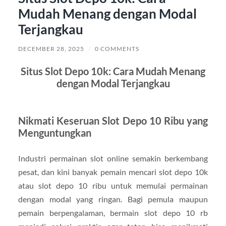
Mudah Menang dengan Modal
Terjangkau
DECEMBER 28, 2025
/
0 COMMENTS
Situs Slot Depo 10k: Cara Mudah Menang
dengan Modal Terjangkau
Nikmati Keseruan Slot Depo 10 Ribu yang
Menguntungkan
Industri permainan slot online semakin berkembang
pesat, dan kini banyak pemain mencari slot depo 10k
atau slot depo 10 ribu untuk memulai permainan
dengan modal yang ringan. Bagi pemula maupun
pemain berpengalaman, bermain slot depo 10 rb