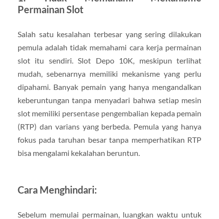
Permainan Slot
Salah satu kesalahan terbesar yang sering dilakukan
pemula adalah tidak memahami cara kerja permainan
slot itu sendiri. Slot Depo 10K, meskipun terlihat
mudah, sebenarnya memiliki mekanisme yang perlu
dipahami. Banyak pemain yang hanya mengandalkan
keberuntungan tanpa menyadari bahwa setiap mesin
slot memiliki persentase pengembalian kepada pemain
(RTP) dan varians yang berbeda. Pemula yang hanya
fokus pada taruhan besar tanpa memperhatikan RTP
bisa mengalami kekalahan beruntun.
Cara Menghindari:
Sebelum memulai permainan, luangkan waktu untuk