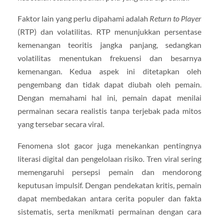
Faktor lain yang perlu dipahami adalah
Return to Player
(RTP) dan volatilitas. RTP menunjukkan persentase
kemenangan teoritis jangka panjang, sedangkan
volatilitas menentukan frekuensi dan besarnya
kemenangan. Kedua aspek ini ditetapkan oleh
pengembang dan tidak dapat diubah oleh pemain.
Dengan memahami hal ini, pemain dapat menilai
permainan secara realistis tanpa terjebak pada mitos
yang tersebar secara viral.
Fenomena slot gacor juga menekankan pentingnya
literasi digital dan pengelolaan risiko. Tren viral sering
memengaruhi persepsi pemain dan mendorong
keputusan impulsif. Dengan pendekatan kritis, pemain
dapat membedakan antara cerita populer dan fakta
sistematis, serta menikmati permainan dengan cara