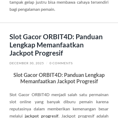
tampak gelap justru bisa membawa cahaya tersendiri
bagi pengalaman pemain.
Slot Gacor ORBIT4D: Panduan
Lengkap Memanfaatkan
Jackpot Progresif
DECEMBER 30, 2025
/
0 COMMENTS
Slot Gacor ORBIT4D: Panduan Lengkap
Memanfaatkan Jackpot Progresif
Slot Gacor ORBIT4D menjadi salah satu permainan
slot online yang banyak diburu pemain karena
reputasinya dalam memberikan kemenangan besar
melalui
jackpot progresif
. Jackpot progresif adalah