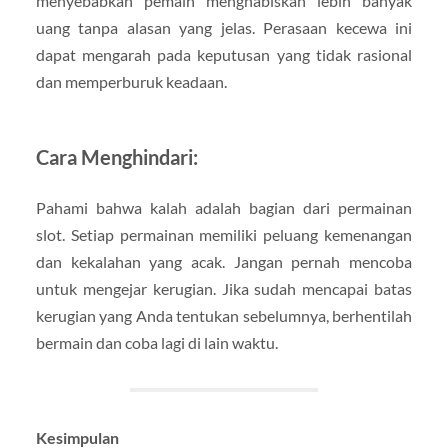
menyebabkan pemain menghabiskan lebih banyak
uang tanpa alasan yang jelas. Perasaan kecewa ini
dapat mengarah pada keputusan yang tidak rasional
dan memperburuk keadaan.
Cara Menghindari:
Pahami bahwa kalah adalah bagian dari permainan
slot. Setiap permainan memiliki peluang kemenangan
dan kekalahan yang acak. Jangan pernah mencoba
untuk mengejar kerugian. Jika sudah mencapai batas
kerugian yang Anda tentukan sebelumnya, berhentilah
bermain dan coba lagi di lain waktu.
Kesimpulan