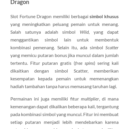
Dragon
Slot Fortune Dragon memiliki berbagai
simbol khusus
yang meningkatkan peluang pemain untuk menang.
Salah satunya adalah simbol
Wild
, yang dapat
menggantikan simbol lain untuk membentuk
kombinasi pemenang. Selain itu, ada simbol
Scatter
yang memicu putaran bonus jika muncul dalam jumlah
tertentu. Fitur putaran gratis (
free spins
) sering kali
dikaitkan dengan simbol Scatter, memberikan
kesempatan kepada pemain untuk memenangkan
hadiah tambahan tanpa harus memasang taruhan lagi.
Permainan ini juga memiliki fitur
multiplier
, di mana
kemenangan dapat dikalikan beberapa kali, tergantung
pada kombinasi simbol yang muncul. Fitur ini membuat
setiap putaran menjadi lebih mendebarkan karena