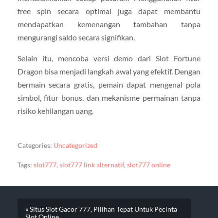
free spin secara optimal juga dapat membantu
mendapatkan kemenangan tambahan tanpa
mengurangi saldo secara signifikan.
Selain itu, mencoba versi demo dari Slot Fortune
Dragon bisa menjadi langkah awal yang efektif. Dengan
bermain secara gratis, pemain dapat mengenal pola
simbol, fitur bonus, dan mekanisme permainan tanpa
risiko kehilangan uang.
Categories:
Uncategorized
Tags:
slot777
,
slot777 link alternatif
,
slot777 online
« Situs Slot Gacor 777, Pilihan Tepat Untuk Pecinta
Slot Online