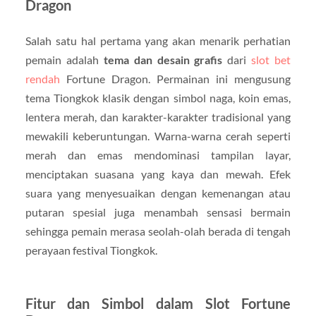
Dragon
Salah satu hal pertama yang akan menarik perhatian
pemain adalah
tema dan desain grafis
dari
slot bet
rendah
Fortune Dragon. Permainan ini mengusung
tema Tiongkok klasik dengan simbol naga, koin emas,
lentera merah, dan karakter-karakter tradisional yang
mewakili keberuntungan. Warna-warna cerah seperti
merah dan emas mendominasi tampilan layar,
menciptakan suasana yang kaya dan mewah. Efek
suara yang menyesuaikan dengan kemenangan atau
putaran spesial juga menambah sensasi bermain
sehingga pemain merasa seolah-olah berada di tengah
perayaan festival Tiongkok.
Fitur dan Simbol dalam Slot Fortune