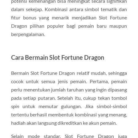
potensi kemenangan bisa meningkat secara signifikan
dalam sekejap. Kombinasi antara simbol tematik dan
fitur bonus yang menarik menjadikan Slot Fortune
Dragon pilihan populer bagi pemain baru maupun
berpengalaman.
Cara Bermain Slot Fortune Dragon
Bermain Slot Fortune Dragon relatif mudah, sehingga
cocok untuk semua jenis pemain. Pertama, pemain
perlu menentukan jumlah taruhan yang ingin dipasang
pada setiap putaran. Setelah itu, cukup tekan tombol
spin
untuk memutar gulungan. Jika simbol-simbol
tertentu berhasil membentuk kombinasi yang menang,
hadiah akan langsung dikreditkan ke akun pemain.
Selain mode standar, Slot Fortune Dragon juga