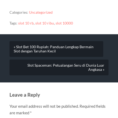
Categories:
Uncategorized
Tags:
slot 10 rb
,
slot 10 ribu
,
slot 10000
« Slot Bet 100 Rupiah: Panduan Lengkap Bermain
Slot dengan Taruhan Kecil
Slot Spaceman: Petualangan Seru di Dunia Luar
Angkasa »
Leave a Reply
Your email address will not be published.
Required fields
are marked
*