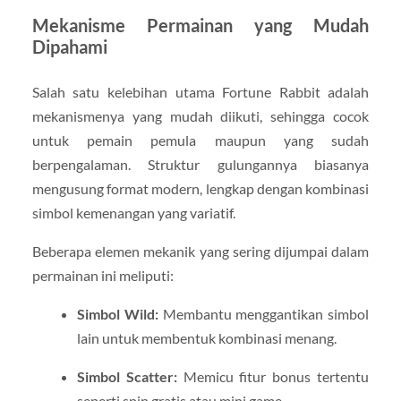
Mekanisme Permainan yang Mudah
Dipahami
Salah satu kelebihan utama Fortune Rabbit adalah
mekanismenya yang mudah diikuti, sehingga cocok
untuk pemain pemula maupun yang sudah
berpengalaman. Struktur gulungannya biasanya
mengusung format modern, lengkap dengan kombinasi
simbol kemenangan yang variatif.
Beberapa elemen mekanik yang sering dijumpai dalam
permainan ini meliputi:
Simbol Wild:
Membantu menggantikan simbol
lain untuk membentuk kombinasi menang.
Simbol Scatter:
Memicu fitur bonus tertentu
seperti spin gratis atau mini game.