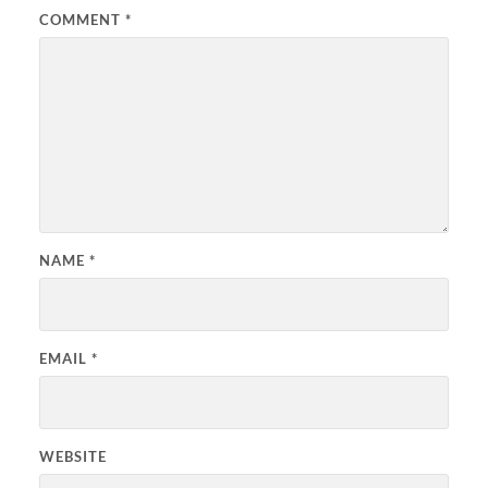
COMMENT
*
NAME
*
EMAIL
*
WEBSITE