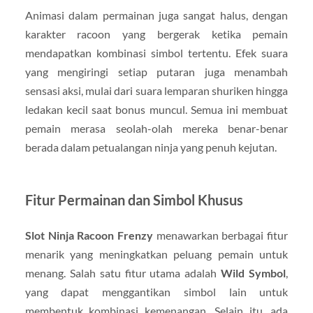
Animasi dalam permainan juga sangat halus, dengan
karakter racoon yang bergerak ketika pemain
mendapatkan kombinasi simbol tertentu. Efek suara
yang mengiringi setiap putaran juga menambah
sensasi aksi, mulai dari suara lemparan shuriken hingga
ledakan kecil saat bonus muncul. Semua ini membuat
pemain merasa seolah-olah mereka benar-benar
berada dalam petualangan ninja yang penuh kejutan.
Fitur Permainan dan Simbol Khusus
Slot Ninja Racoon Frenzy
menawarkan berbagai fitur
menarik yang meningkatkan peluang pemain untuk
menang. Salah satu fitur utama adalah
Wild Symbol
,
yang dapat menggantikan simbol lain untuk
membentuk kombinasi kemenangan. Selain itu, ada