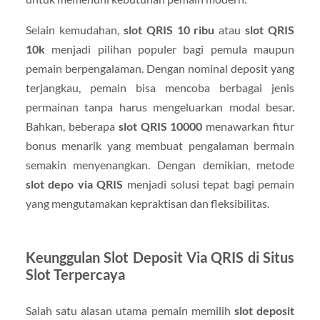
Selain kemudahan,
slot QRIS 10 ribu
atau
slot QRIS
10k
menjadi pilihan populer bagi pemula maupun
pemain berpengalaman. Dengan nominal deposit yang
terjangkau, pemain bisa mencoba berbagai jenis
permainan tanpa harus mengeluarkan modal besar.
Bahkan, beberapa
slot QRIS 10000
menawarkan fitur
bonus menarik yang membuat pengalaman bermain
semakin menyenangkan. Dengan demikian, metode
slot depo via QRIS
menjadi solusi tepat bagi pemain
yang mengutamakan kepraktisan dan fleksibilitas.
Keunggulan Slot Deposit Via QRIS di Situs
Slot Terpercaya
Salah satu alasan utama pemain memilih
slot deposit