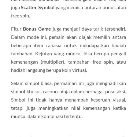
juga
Scatter Symbol
yang memicu putaran bonus atau
free spin.
Fitur
Bonus Game
juga menjadi daya tarik tersendiri.
Dalam mode ini, pemain akan diajak memilih antara
beberapa item rahasia untuk mendapatkan hadiah
tambahan. Kejutan yang muncul bisa berupa pengali
kemenangan (multiplier), tambahan free spin, atau
hadiah langsung berupa koin virtual.
Selain simbol biasa, permainan ini juga menghadirkan
simbol khusus racoon ninja dalam berbagai pose aksi.
Simbol ini tidak hanya menambah keseruan visual,
tetapi juga meningkatkan nilai kemenangan ketika
muncul dalam kombinasi tertentu.