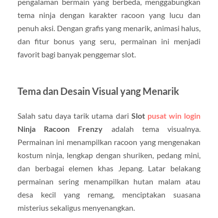
pengalaman bermain yang berbeda, menggabungkan
tema ninja dengan karakter racoon yang lucu dan
penuh aksi. Dengan grafis yang menarik, animasi halus,
dan fitur bonus yang seru, permainan ini menjadi
favorit bagi banyak penggemar slot.
Tema dan Desain Visual yang Menarik
Salah satu daya tarik utama dari
Slot
pusat win login
Ninja Racoon Frenzy
adalah tema visualnya.
Permainan ini menampilkan racoon yang mengenakan
kostum ninja, lengkap dengan shuriken, pedang mini,
dan berbagai elemen khas Jepang. Latar belakang
permainan sering menampilkan hutan malam atau
desa kecil yang remang, menciptakan suasana
misterius sekaligus menyenangkan.