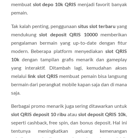
membuat
slot depo 10k QRIS
menjadi favorit banyak
pemain.
Tak kalah penting, penggunaan
situs slot terbaru
yang
mendukung
slot deposit QRIS 10000
memberikan
pengalaman bermain yang up-to-date dengan fitur
modern. Beberapa platform menyediakan
slot QRIS
10k
dengan tampilan grafis menarik dan gameplay
yang interaktif. Ditambah lagi, kemudahan akses
melalui
link slot QRIS
membuat pemain bisa langsung
bermain dari perangkat mobile kapan saja dan di mana
saja.
Berbagai promo menarik juga sering ditawarkan untuk
slot QRIS deposit 10 ribu
atau
slot deposit QRIS 10k
,
seperti cashback, free spin, dan bonus deposit. Hal ini
tentunya meningkatkan peluang kemenangan