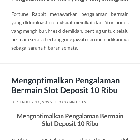
Fortune Rabbit menawarkan pengalaman bermain
yang didominasi oleh visual memikat dan fitur bonus
yang menghibur. Meski demikian, penting untuk selalu
bermain secara bertanggung jawab dan menjadikannya
sebagai sarana hiburan semata.
Mengoptimalkan Pengalaman
Bermain Slot Deposit 10 Ribu
DECEMBER 11, 2025
/
0 COMMENTS
Mengoptimalkan Pengalaman Bermain
Slot Deposit 10 Ribu
Setelah memahami dasar-dasar slot