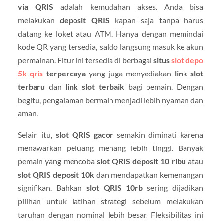
via QRIS
adalah kemudahan akses. Anda bisa
melakukan
deposit QRIS
kapan saja tanpa harus
datang ke loket atau ATM. Hanya dengan memindai
kode QR yang tersedia, saldo langsung masuk ke akun
permainan. Fitur ini tersedia di berbagai
situs
slot depo
5k qris
terpercaya
yang juga menyediakan
link slot
terbaru
dan
link slot terbaik
bagi pemain. Dengan
begitu, pengalaman bermain menjadi lebih nyaman dan
aman.
Selain itu,
slot QRIS gacor
semakin diminati karena
menawarkan peluang menang lebih tinggi. Banyak
pemain yang mencoba
slot QRIS deposit 10 ribu
atau
slot QRIS deposit 10k
dan mendapatkan kemenangan
signifikan. Bahkan
slot QRIS 10rb
sering dijadikan
pilihan untuk latihan strategi sebelum melakukan
taruhan dengan nominal lebih besar. Fleksibilitas ini