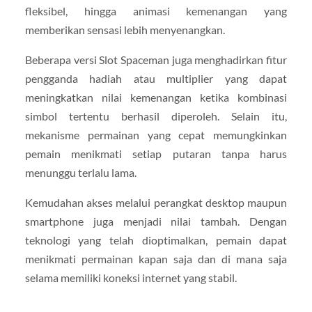
fleksibel, hingga animasi kemenangan yang
memberikan sensasi lebih menyenangkan.
Beberapa versi Slot Spaceman juga menghadirkan fitur
pengganda hadiah atau multiplier yang dapat
meningkatkan nilai kemenangan ketika kombinasi
simbol tertentu berhasil diperoleh. Selain itu,
mekanisme permainan yang cepat memungkinkan
pemain menikmati setiap putaran tanpa harus
menunggu terlalu lama.
Kemudahan akses melalui perangkat desktop maupun
smartphone juga menjadi nilai tambah. Dengan
teknologi yang telah dioptimalkan, pemain dapat
menikmati permainan kapan saja dan di mana saja
selama memiliki koneksi internet yang stabil.