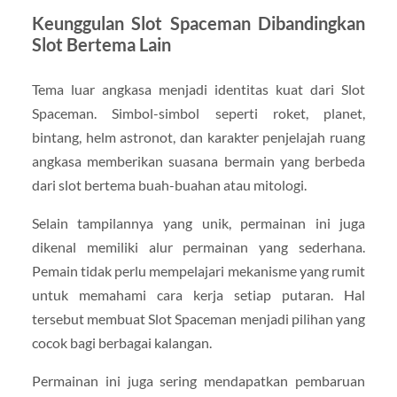
Keunggulan Slot Spaceman Dibandingkan
Slot Bertema Lain
Tema luar angkasa menjadi identitas kuat dari Slot
Spaceman. Simbol-simbol seperti roket, planet,
bintang, helm astronot, dan karakter penjelajah ruang
angkasa memberikan suasana bermain yang berbeda
dari slot bertema buah-buahan atau mitologi.
Selain tampilannya yang unik, permainan ini juga
dikenal memiliki alur permainan yang sederhana.
Pemain tidak perlu mempelajari mekanisme yang rumit
untuk memahami cara kerja setiap putaran. Hal
tersebut membuat Slot Spaceman menjadi pilihan yang
cocok bagi berbagai kalangan.
Permainan ini juga sering mendapatkan pembaruan