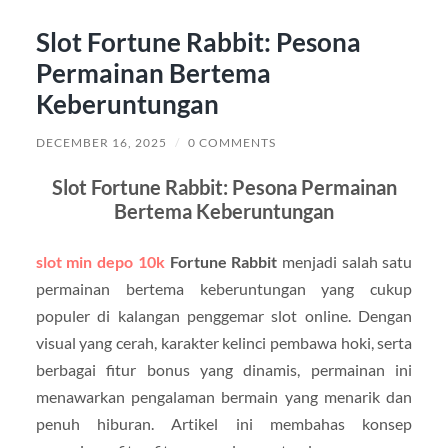
Slot Fortune Rabbit: Pesona
Permainan Bertema
Keberuntungan
DECEMBER 16, 2025
/
0 COMMENTS
Slot
Fortune Rabbit
: Pesona Permainan
Bertema Keberuntungan
slot min depo 10k
Fortune Rabbit
menjadi salah satu
permainan bertema keberuntungan yang cukup
populer di kalangan penggemar slot online. Dengan
visual yang cerah, karakter kelinci pembawa hoki, serta
berbagai fitur bonus yang dinamis, permainan ini
menawarkan pengalaman bermain yang menarik dan
penuh hiburan. Artikel ini membahas konsep