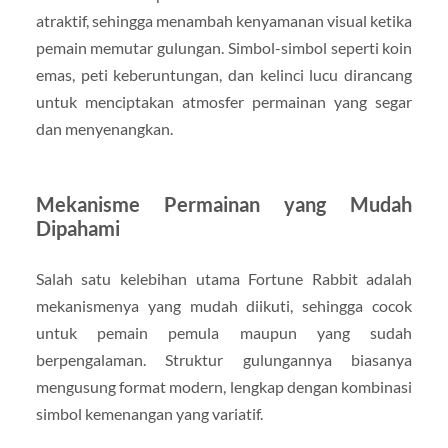
atraktif, sehingga menambah kenyamanan visual ketika
pemain memutar gulungan. Simbol-simbol seperti koin
emas, peti keberuntungan, dan kelinci lucu dirancang
untuk menciptakan atmosfer permainan yang segar
dan menyenangkan.
Mekanisme Permainan yang Mudah
Dipahami
Salah satu kelebihan utama Fortune Rabbit adalah
mekanismenya yang mudah diikuti, sehingga cocok
untuk pemain pemula maupun yang sudah
berpengalaman. Struktur gulungannya biasanya
mengusung format modern, lengkap dengan kombinasi
simbol kemenangan yang variatif.