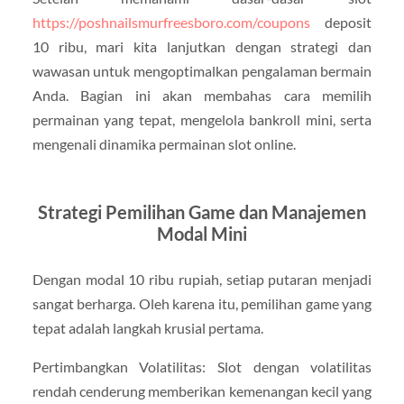
https://poshnailsmurfreesboro.com/coupons
deposit
10 ribu, mari kita lanjutkan dengan strategi dan
wawasan untuk mengoptimalkan pengalaman bermain
Anda. Bagian ini akan membahas cara memilih
permainan yang tepat, mengelola bankroll mini, serta
mengenali dinamika permainan slot online.
Strategi Pemilihan Game dan Manajemen
Modal Mini
Dengan modal 10 ribu rupiah, setiap putaran menjadi
sangat berharga. Oleh karena itu, pemilihan game yang
tepat adalah langkah krusial pertama.
Pertimbangkan Volatilitas: Slot dengan volatilitas
rendah cenderung memberikan kemenangan kecil yang