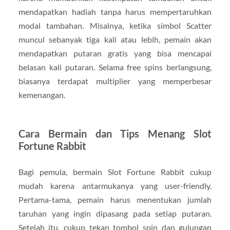
mendapatkan hadiah tanpa harus mempertaruhkan
modal tambahan. Misalnya, ketika simbol Scatter
muncul sebanyak tiga kali atau lebih, pemain akan
mendapatkan putaran gratis yang bisa mencapai
belasan kali putaran. Selama free spins berlangsung,
biasanya terdapat multiplier yang memperbesar
kemenangan.
Cara Bermain dan Tips Menang Slot
Fortune Rabbit
Bagi pemula, bermain Slot Fortune Rabbit cukup
mudah karena antarmukanya yang user-friendly.
Pertama-tama, pemain harus menentukan jumlah
taruhan yang ingin dipasang pada setiap putaran.
Setelah itu, cukup tekan tombol spin dan gulungan