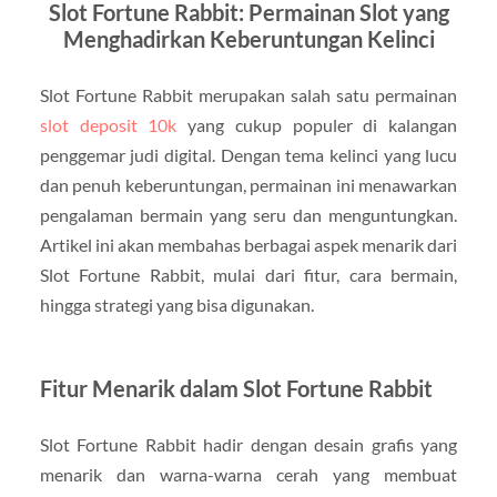
Slot Fortune Rabbit: Permainan Slot yang
Menghadirkan Keberuntungan Kelinci
Slot Fortune Rabbit merupakan salah satu permainan
slot deposit 10k
yang cukup populer di kalangan
penggemar judi digital. Dengan tema kelinci yang lucu
dan penuh keberuntungan, permainan ini menawarkan
pengalaman bermain yang seru dan menguntungkan.
Artikel ini akan membahas berbagai aspek menarik dari
Slot Fortune Rabbit, mulai dari fitur, cara bermain,
hingga strategi yang bisa digunakan.
Fitur Menarik dalam Slot Fortune Rabbit
Slot Fortune Rabbit hadir dengan desain grafis yang
menarik dan warna-warna cerah yang membuat