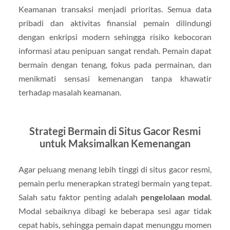
Keamanan transaksi menjadi prioritas. Semua data
pribadi dan aktivitas finansial pemain dilindungi
dengan enkripsi modern sehingga risiko kebocoran
informasi atau penipuan sangat rendah. Pemain dapat
bermain dengan tenang, fokus pada permainan, dan
menikmati sensasi kemenangan tanpa khawatir
terhadap masalah keamanan.
Strategi Bermain di Situs Gacor Resmi
untuk Maksimalkan Kemenangan
Agar peluang menang lebih tinggi di situs gacor resmi,
pemain perlu menerapkan strategi bermain yang tepat.
Salah satu faktor penting adalah
pengelolaan modal
.
Modal sebaiknya dibagi ke beberapa sesi agar tidak
cepat habis, sehingga pemain dapat menunggu momen