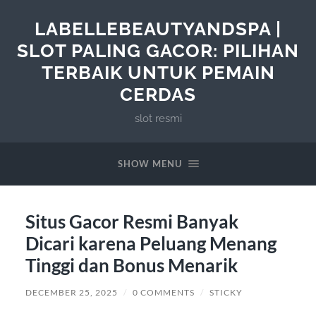
LABELLEBEAUTYANDSPA |
SLOT PALING GACOR: PILIHAN
TERBAIK UNTUK PEMAIN
CERDAS
slot resmi
SHOW MENU
Situs Gacor Resmi Banyak
Dicari karena Peluang Menang
Tinggi dan Bonus Menarik
DECEMBER 25, 2025
/
0 COMMENTS
/
STICKY