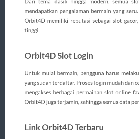
Dari tema klasik hingga modern, semua slo
mendapatkan pengalaman bermain yang seru. Le
Orbit4D memiliki reputasi sebagai slot gacor
tinggi.
Orbit4D Slot Login
Untuk mulai bermain, pengguna harus melakuk
yang sudah terdaftar. Proses login mudah dan
mengakses berbagai permainan slot online fa
Orbit4D juga terjamin, sehingga semua data pe
Link Orbit4D Terbaru