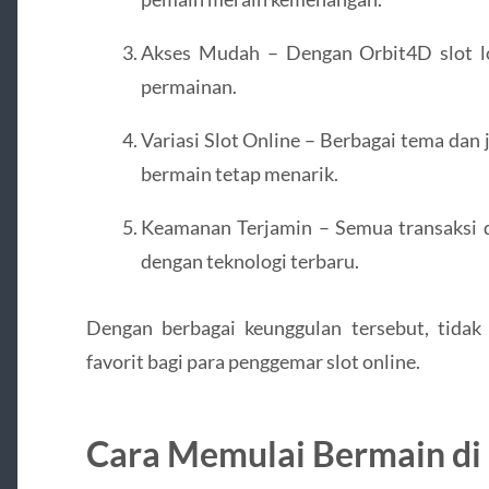
Akses Mudah – Dengan Orbit4D slot lo
permainan.
Variasi Slot Online – Berbagai tema dan 
bermain tetap menarik.
Keamanan Terjamin – Semua transaksi d
dengan teknologi terbaru.
Dengan berbagai keunggulan tersebut, tidak 
favorit bagi para penggemar slot online.
Cara Memulai Bermain di