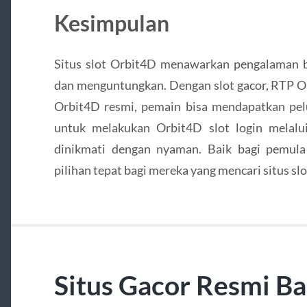
Kesimpulan
Situs slot Orbit4D menawarkan pengalaman be
dan menguntungkan. Dengan slot gacor, RTP Orb
Orbit4D resmi, pemain bisa mendapatkan pe
untuk melakukan Orbit4D slot login melalu
dinikmati dengan nyaman. Baik bagi pemul
pilihan tepat bagi mereka yang mencari situs s
Situs Gacor Resmi Ba