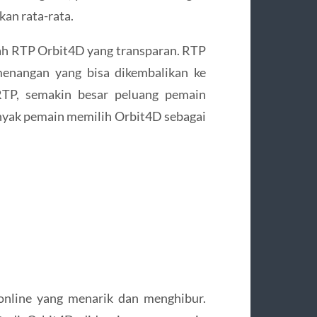
kan rata-rata.
lah RTP Orbit4D yang transparan. RTP
menangan yang bisa dikembalikan ke
 RTP, semakin besar peluang pemain
nyak pemain memilih Orbit4D sebagai
online yang menarik dan menghibur.