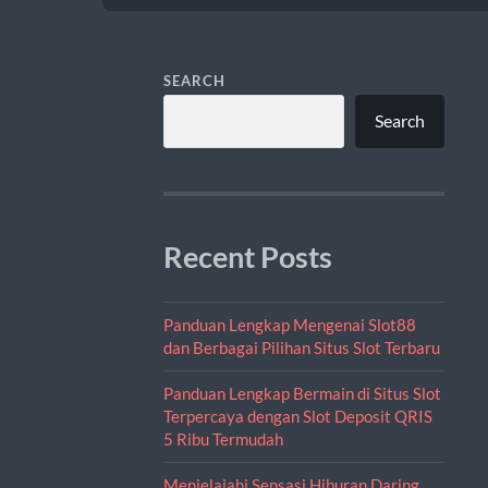
SEARCH
Search
Recent Posts
Panduan Lengkap Mengenai Slot88
dan Berbagai Pilihan Situs Slot Terbaru
Panduan Lengkap Bermain di Situs Slot
Terpercaya dengan Slot Deposit QRIS
5 Ribu Termudah
Menjelajahi Sensasi Hiburan Daring