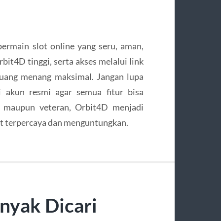
rmain slot online yang seru, aman,
it4D tinggi, serta akses melalui link
luang menang maksimal. Jangan lupa
i akun resmi agar semua fitur bisa
a maupun veteran, Orbit4D menjadi
lot terpercaya dan menguntungkan.
nyak Dicari