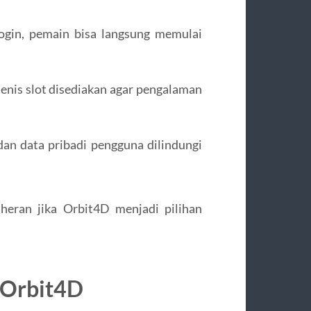
gin, pemain bisa langsung memulai
jenis slot disediakan agar pengalaman
an data pribadi pengguna dilindungi
heran jika Orbit4D menjadi pilihan
 Orbit4D