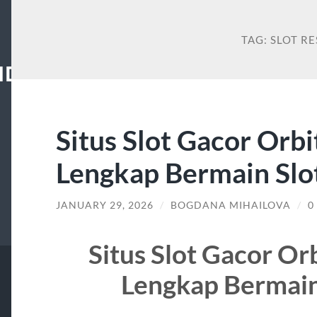
TAG:
SLOT R
NDSPA
Situs Slot Gacor Orb
Lengkap Bermain Slo
JANUARY 29, 2026
/
BOGDANA MIHAILOVA
/
0
Situs Slot Gacor O
Lengkap Bermain