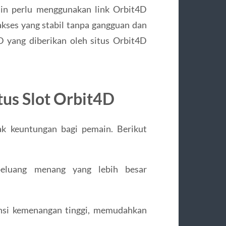
ain perlu menggunakan link Orbit4D
akses yang stabil tanpa gangguan dan
4D yang diberikan oleh situs Orbit4D
tus Slot Orbit4D
k keuntungan bagi pemain. Berikut
eluang menang yang lebih besar
ensi kemenangan tinggi, memudahkan