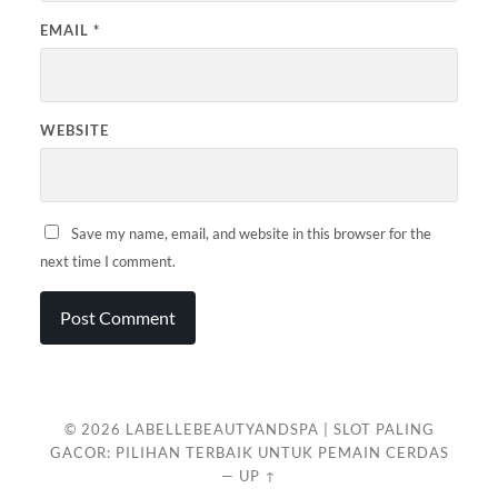
EMAIL
*
WEBSITE
Save my name, email, and website in this browser for the
next time I comment.
© 2026
LABELLEBEAUTYANDSPA | SLOT PALING
GACOR: PILIHAN TERBAIK UNTUK PEMAIN CERDAS
—
UP ↑