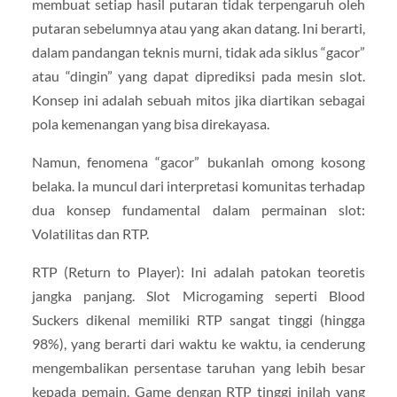
membuat setiap hasil putaran tidak terpengaruh oleh
putaran sebelumnya atau yang akan datang. Ini berarti,
dalam pandangan teknis murni, tidak ada siklus “gacor”
atau “dingin” yang dapat diprediksi pada mesin slot.
Konsep ini adalah sebuah mitos jika diartikan sebagai
pola kemenangan yang bisa direkayasa.
Namun, fenomena “gacor” bukanlah omong kosong
belaka. Ia muncul dari interpretasi komunitas terhadap
dua konsep fundamental dalam permainan slot:
Volatilitas dan RTP.
RTP (Return to Player): Ini adalah patokan teoretis
jangka panjang. Slot Microgaming seperti Blood
Suckers dikenal memiliki RTP sangat tinggi (hingga
98%), yang berarti dari waktu ke waktu, ia cenderung
mengembalikan persentase taruhan yang lebih besar
kepada pemain. Game dengan RTP tinggi inilah yang