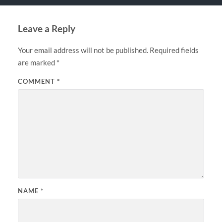
Leave a Reply
Your email address will not be published.
Required fields
are marked
*
COMMENT
*
NAME
*