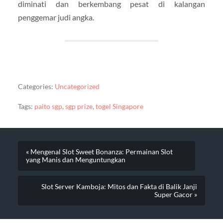
diminati dan berkembang pesat di kalangan
penggemar judi angka.
Categories:
Uncategorized
Tags:
paito sgp
,
sgp prize
,
togel Singapore
« Mengenal Slot Sweet Bonanza: Permainan Slot
yang Manis dan Menguntungkan
Slot Server Kamboja: Mitos dan Fakta di Balik Janji
Super Gacor »