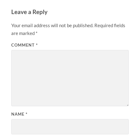
Leave a Reply
Your email address will not be published.
Required fields
are marked
*
COMMENT
*
NAME
*