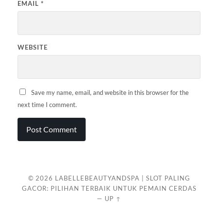
EMAIL
*
WEBSITE
Save my name, email, and website in this browser for the
next time I comment.
© 2026
LABELLEBEAUTYANDSPA | SLOT PALING
GACOR: PILIHAN TERBAIK UNTUK PEMAIN CERDAS
—
UP ↑