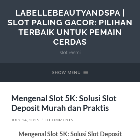
LABELLEBEAUTYANDSPA |
SLOT PALING GACOR: PILIHAN
TERBAIK UNTUK PEMAIN
CERDAS
slot resmi
SHOW MENU
Mengenal Slot 5K: Solusi Slot
Deposit Murah dan Praktis
JULY 14, 2025
/
0 COMMENTS
Mengenal Slot 5K: Solusi Slot Deposit