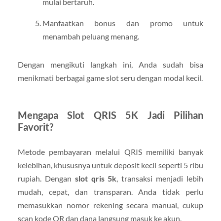
mulai bertaruh.
Manfaatkan bonus dan promo untuk
menambah peluang menang.
Dengan mengikuti langkah ini, Anda sudah bisa
menikmati berbagai game slot seru dengan modal kecil.
Mengapa Slot QRIS 5K Jadi Pilihan
Favorit?
Metode pembayaran melalui QRIS memiliki banyak
kelebihan, khususnya untuk deposit kecil seperti 5 ribu
rupiah. Dengan
slot qris 5k
, transaksi menjadi lebih
mudah, cepat, dan transparan. Anda tidak perlu
memasukkan nomor rekening secara manual, cukup
scan kode QR dan dana langsung masuk ke akun.