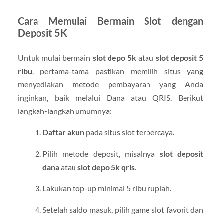
Cara Memulai Bermain Slot dengan
Deposit 5K
Untuk mulai bermain
slot depo 5k
atau
slot deposit 5
ribu
, pertama-tama pastikan memilih situs yang
menyediakan metode pembayaran yang Anda
inginkan, baik melalui Dana atau QRIS. Berikut
langkah-langkah umumnya:
Daftar akun
pada situs slot terpercaya.
Pilih metode deposit, misalnya
slot deposit
dana
atau
slot depo 5k qris
.
Lakukan top-up minimal 5 ribu rupiah.
Setelah saldo masuk, pilih game slot favorit dan