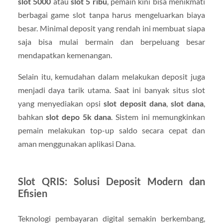
slot 5000
atau
slot 5 ribu
, pemain kini bisa menikmati
berbagai game slot tanpa harus mengeluarkan biaya
besar. Minimal deposit yang rendah ini membuat siapa
saja bisa mulai bermain dan berpeluang besar
mendapatkan kemenangan.
Selain itu, kemudahan dalam melakukan deposit juga
menjadi daya tarik utama. Saat ini banyak situs slot
yang menyediakan opsi
slot deposit dana
,
slot dana
,
bahkan
slot depo 5k dana
. Sistem ini memungkinkan
pemain melakukan top-up saldo secara cepat dan
aman menggunakan aplikasi Dana.
Slot QRIS: Solusi Deposit Modern dan
Efisien
Teknologi pembayaran digital semakin berkembang,