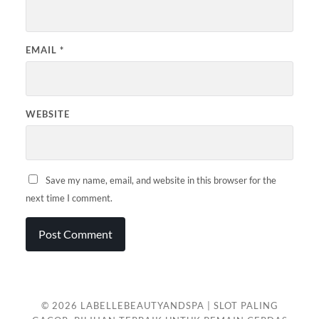
EMAIL
*
WEBSITE
Save my name, email, and website in this browser for the
next time I comment.
© 2026
LABELLEBEAUTYANDSPA | SLOT PALING