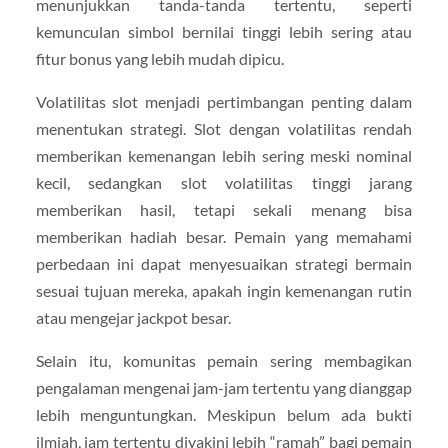
menunjukkan tanda-tanda tertentu, seperti
kemunculan simbol bernilai tinggi lebih sering atau
fitur bonus yang lebih mudah dipicu.
Volatilitas slot menjadi pertimbangan penting dalam
menentukan strategi. Slot dengan volatilitas rendah
memberikan kemenangan lebih sering meski nominal
kecil, sedangkan slot volatilitas tinggi jarang
memberikan hasil, tetapi sekali menang bisa
memberikan hadiah besar. Pemain yang memahami
perbedaan ini dapat menyesuaikan strategi bermain
sesuai tujuan mereka, apakah ingin kemenangan rutin
atau mengejar jackpot besar.
Selain itu, komunitas pemain sering membagikan
pengalaman mengenai jam-jam tertentu yang dianggap
lebih menguntungkan. Meskipun belum ada bukti
ilmiah, jam tertentu diyakini lebih “ramah” bagi pemain