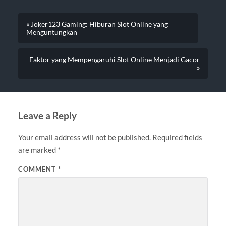
« Joker123 Gaming: Hiburan Slot Online yang
Menguntungkan
Faktor yang Mempengaruhi Slot Online Menjadi Gacor
»
Leave a Reply
Your email address will not be published.
Required fields
are marked
*
COMMENT
*