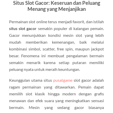
Situs Slot Gacor: Keseruan dan Peluang
Menang yang Menjanjikan
Permainan slot online terus menjadi favorit, dan istilah
situs slot gacor
semakin populer di kalangan pemain.
Gacor menunjukkan kondisi mesin slot yang lebih
mudah memberikan kemenangan, baik melalui
kombinasi simbol, scatter, free spin, maupun jackpot
besar. Fenomena ini membuat pengalaman bermain
semakin menarik karena setiap putaran memiliki
peluang nyata untuk meraih keuntungan.
Keunggulan utama situs
pusatgame
slot gacor adalah
ragam permainan yang ditawarkan. Pemain dapat
memilih slot klasik hingga modern dengan grafis
menawan dan efek suara yang meningkatkan sensasi
bermain. Mesin yang sedang gacor biasanya