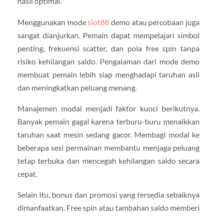
hasil optimal.
Menggunakan mode
slot88
demo atau percobaan juga
sangat dianjurkan. Pemain dapat mempelajari simbol
penting, frekuensi scatter, dan pola free spin tanpa
risiko kehilangan saldo. Pengalaman dari mode demo
membuat pemain lebih siap menghadapi taruhan asli
dan meningkatkan peluang menang.
Manajemen modal menjadi faktor kunci berikutnya.
Banyak pemain gagal karena terburu-buru menaikkan
taruhan saat mesin sedang gacor. Membagi modal ke
beberapa sesi permainan membantu menjaga peluang
tetap terbuka dan mencegah kehilangan saldo secara
cepat.
Selain itu, bonus dan promosi yang tersedia sebaiknya
dimanfaatkan. Free spin atau tambahan saldo memberi