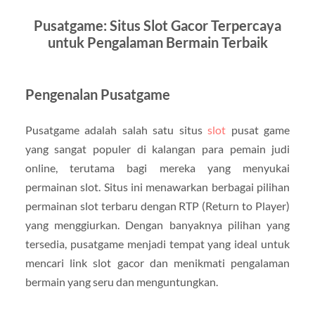
Pusatgame: Situs Slot Gacor Terpercaya
untuk Pengalaman Bermain Terbaik
Pengenalan Pusatgame
Pusatgame adalah salah satu situs
slot
pusat game
yang sangat populer di kalangan para pemain judi
online, terutama bagi mereka yang menyukai
permainan slot. Situs ini menawarkan berbagai pilihan
permainan slot terbaru dengan RTP (Return to Player)
yang menggiurkan. Dengan banyaknya pilihan yang
tersedia, pusatgame menjadi tempat yang ideal untuk
mencari link slot gacor dan menikmati pengalaman
bermain yang seru dan menguntungkan.