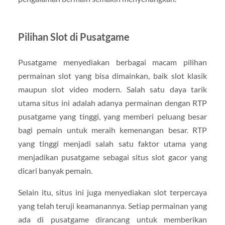
Pilihan Slot di Pusatgame
Pusatgame menyediakan berbagai macam pilihan
permainan slot yang bisa dimainkan, baik slot klasik
maupun slot video modern. Salah satu daya tarik
utama situs ini adalah adanya permainan dengan RTP
pusatgame yang tinggi, yang memberi peluang besar
bagi pemain untuk meraih kemenangan besar. RTP
yang tinggi menjadi salah satu faktor utama yang
menjadikan pusatgame sebagai situs slot gacor yang
dicari banyak pemain.
Selain itu, situs ini juga menyediakan slot terpercaya
yang telah teruji keamanannya. Setiap permainan yang
ada di pusatgame dirancang untuk memberikan