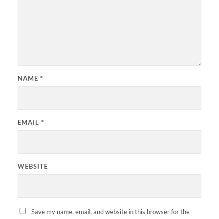
NAME
*
EMAIL
*
WEBSITE
Save my name, email, and website in this browser for the