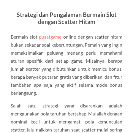
Strategi dan Pengalaman Bermain Slot
dengan Scatter Hitam
Bermain slot
pusatgame
online dengan scatter hitam
bukan sekadar soal keberuntungan. Pemain yang ingin
memaksimalkan peluang menang perlu memahami
aturan spesifik dari setiap game. Misalnya, berapa
jumlah scatter yang dibutuhkan untuk memicu bonus,
berapa banyak putaran gratis yang diberikan, dan fitur
tambahan apa saja yang aktif selama mode bonus
berlangsung.
Salah satu strategi yang disarankan adalah
menggunakan pola taruhan bertahap. Mulailah dengan
nominal kecil untuk mengamati pola kemunculan
scatter, lalu naikkan taruhan saat scatter mulai sering