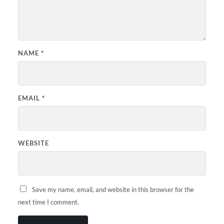
NAME
*
EMAIL
*
WEBSITE
Save my name, email, and website in this browser for the
next time I comment.