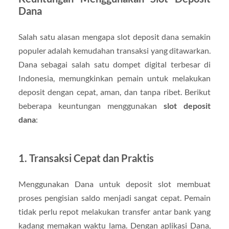
Dana
Salah satu alasan mengapa slot deposit dana semakin
populer adalah kemudahan transaksi yang ditawarkan.
Dana sebagai salah satu dompet digital terbesar di
Indonesia, memungkinkan pemain untuk melakukan
deposit dengan cepat, aman, dan tanpa ribet. Berikut
beberapa keuntungan menggunakan
slot deposit
dana
:
1. Transaksi Cepat dan Praktis
Menggunakan Dana untuk deposit slot membuat
proses pengisian saldo menjadi sangat cepat. Pemain
tidak perlu repot melakukan transfer antar bank yang
kadang memakan waktu lama. Dengan aplikasi Dana,