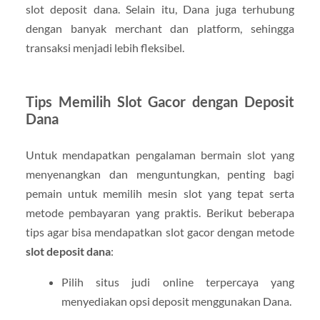
slot deposit dana. Selain itu, Dana juga terhubung
dengan banyak merchant dan platform, sehingga
transaksi menjadi lebih fleksibel.
Tips Memilih Slot Gacor dengan Deposit
Dana
Untuk mendapatkan pengalaman bermain slot yang
menyenangkan dan menguntungkan, penting bagi
pemain untuk memilih mesin slot yang tepat serta
metode pembayaran yang praktis. Berikut beberapa
tips agar bisa mendapatkan slot gacor dengan metode
slot deposit dana
:
Pilih situs judi online terpercaya yang
menyediakan opsi deposit menggunakan Dana.