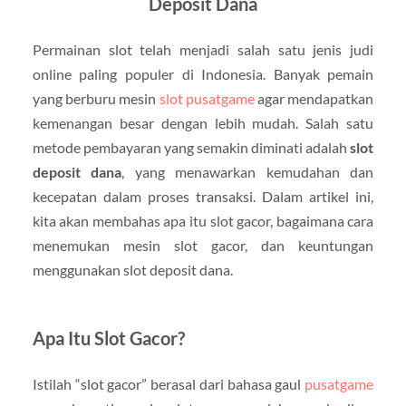
Deposit Dana
Permainan slot telah menjadi salah satu jenis judi
online paling populer di Indonesia. Banyak pemain
yang berburu mesin
slot pusatgame
agar mendapatkan
kemenangan besar dengan lebih mudah. Salah satu
metode pembayaran yang semakin diminati adalah
slot
deposit dana
, yang menawarkan kemudahan dan
kecepatan dalam proses transaksi. Dalam artikel ini,
kita akan membahas apa itu slot gacor, bagaimana cara
menemukan mesin slot gacor, dan keuntungan
menggunakan slot deposit dana.
Apa Itu Slot Gacor?
Istilah “slot gacor” berasal dari bahasa gaul
pusatgame