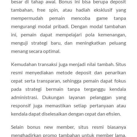
besar di tahap awal. Bonus ini bisa berupa deposit
tambahan, free spin, atau hadiah eksklusif yang
mempermudah pemain mencoba game tanpa
mengurangi modal pribadi. Dengan modal tambahan
ini, pemain dapat mempelajari pola kemenangan,
menguji strategi baru, dan meningkatkan peluang
menang secara optimal.
Kemudahan transaksi juga menjadi nilai tambah. Situs
resmi menyediakan metode deposit dan penarikan
cepat serta transparan, sehingga pemain dapat fokus
pada strategi bermain tanpa terganggu kendala
administrasi. Dukungan layanan pelanggan yang
responsif juga memastikan setiap pertanyaan atau
kendala dapat diselesaikan dengan cepat dan efisien.
Selain bonus new member, situs resmi biasanya
menghadirkan promo tambahan untuk member lama,