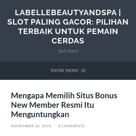
LABELLEBEAUTYANDSPA |
SLOT PALING GACOR: PILIHAN
TERBAIK UNTUK PEMAIN
CERDAS
slot resmi
SHOW MENU
Mengapa Memilih Situs Bonus
New Member Resmi Itu
Menguntungkan
NOVEMBER 26, 2025
/
0 COMMENTS