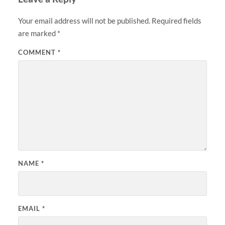
Your email address will not be published.
Required fields
are marked
*
COMMENT
*
NAME
*
EMAIL
*