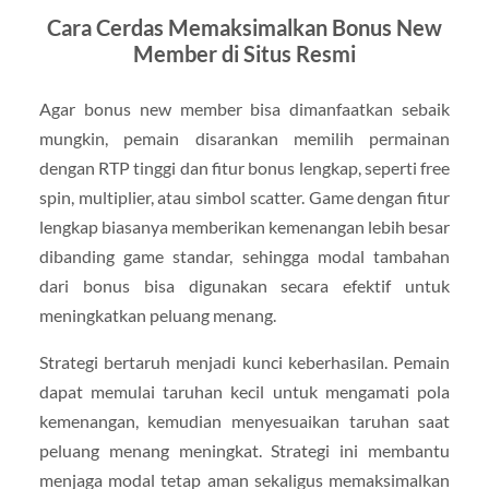
Cara Cerdas Memaksimalkan Bonus New
Member di Situs Resmi
Agar bonus new member bisa dimanfaatkan sebaik
mungkin, pemain disarankan memilih permainan
dengan RTP tinggi dan fitur bonus lengkap, seperti free
spin, multiplier, atau simbol scatter. Game dengan fitur
lengkap biasanya memberikan kemenangan lebih besar
dibanding game standar, sehingga modal tambahan
dari bonus bisa digunakan secara efektif untuk
meningkatkan peluang menang.
Strategi bertaruh menjadi kunci keberhasilan. Pemain
dapat memulai taruhan kecil untuk mengamati pola
kemenangan, kemudian menyesuaikan taruhan saat
peluang menang meningkat. Strategi ini membantu
menjaga modal tetap aman sekaligus memaksimalkan