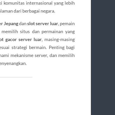
 komunitas internasional yang lebih
laman dari berbagai negara.
er Jepang
dan
slot server luar
, pemain
 memilih situs dan permainan yang
lot gacor server luar
, masing-masing
suai strategi bermain. Penting bagi
hami mekanisme server, dan memilih
menyenangkan.