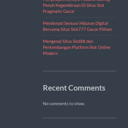
Penuh Kegembiraan Di Situs Slot
Pragmatic Gacor
Menikmati Sensasi Hiburan Digital
Bersama Situs Slot777 Gacor Pilihan
Mengenal Situs Slot88 dan
Perkembangan Platform Slot Online
Modern
Recent Comments
No comments to show.