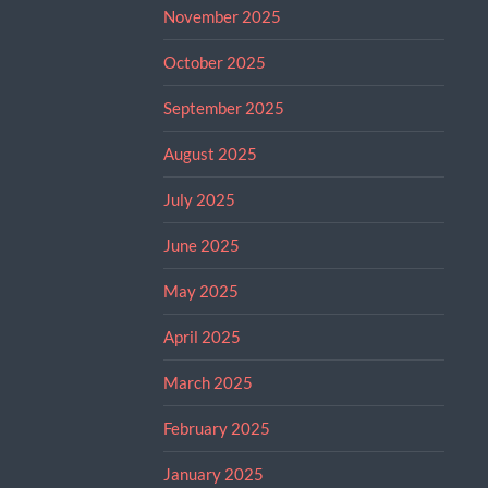
November 2025
October 2025
September 2025
August 2025
July 2025
June 2025
May 2025
April 2025
March 2025
February 2025
January 2025