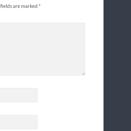
fields are marked
*