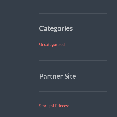
Categories
Uncategorized
Partner Site
Starlight Princess