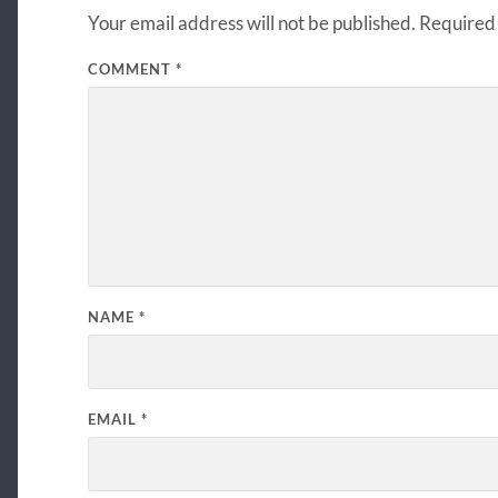
Your email address will not be published.
Required 
COMMENT
*
NAME
*
EMAIL
*