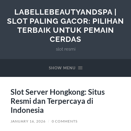
LABELLEBEAUTYANDSPA |
SLOT PALING GACOR: PILIHAN
TERBAIK UNTUK PEMAIN
CERDAS
slot resmi
SHOW MENU
Slot Server Hongkong: Situs
Resmi dan Terpercaya di
Indonesia
JANUARY 16, 2026
/
0 COMMENTS