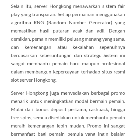
Selain itu, server Hongkong menawarkan sistem fair
play yang transparan. Setiap permainan menggunakan
algoritma RNG (Random Number Generator) yang
memastikan hasil putaran acak dan adil. Dengan
demikian, pemain memiliki peluang menang yang sama,
dan kemenangan atau kekalahan sepenuhnya
berdasarkan keberuntungan dan strategi. Sistem ini
sangat membantu pemain baru maupun profesional
dalam membangun kepercayaan terhadap situs resmi
slot server Hongkong.
Server Hongkong juga menyediakan berbagai promo
menarik untuk meningkatkan modal bermain pemain.
Mulai dari bonus deposit pertama, cashback, hingga
free spins, semua disediakan untuk membantu pemain
meraih kemenangan lebih mudah. Promo ini sangat
bermanfaat bagi pemain pemula yang ingin belajar