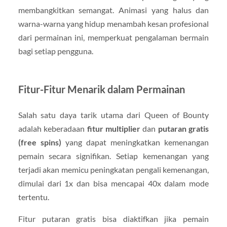
membangkitkan semangat. Animasi yang halus dan
warna-warna yang hidup menambah kesan profesional
dari permainan ini, memperkuat pengalaman bermain
bagi setiap pengguna.
Fitur-Fitur Menarik dalam Permainan
Salah satu daya tarik utama dari Queen of Bounty
adalah keberadaan
fitur multiplier
dan
putaran gratis
(free spins)
yang dapat meningkatkan kemenangan
pemain secara signifikan. Setiap kemenangan yang
terjadi akan memicu peningkatan pengali kemenangan,
dimulai dari 1x dan bisa mencapai 40x dalam mode
tertentu.
Fitur putaran gratis bisa diaktifkan jika pemain