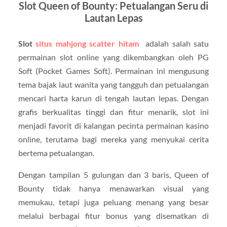
Slot Queen of Bounty: Petualangan Seru di
Lautan Lepas
Slot
situs mahjong scatter hitam
adalah salah satu
permainan slot online yang dikembangkan oleh PG
Soft (Pocket Games Soft). Permainan ini mengusung
tema bajak laut wanita yang tangguh dan petualangan
mencari harta karun di tengah lautan lepas. Dengan
grafis berkualitas tinggi dan fitur menarik, slot ini
menjadi favorit di kalangan pecinta permainan kasino
online, terutama bagi mereka yang menyukai cerita
bertema petualangan.
Dengan tampilan 5 gulungan dan 3 baris, Queen of
Bounty tidak hanya menawarkan visual yang
memukau, tetapi juga peluang menang yang besar
melalui berbagai fitur bonus yang disematkan di