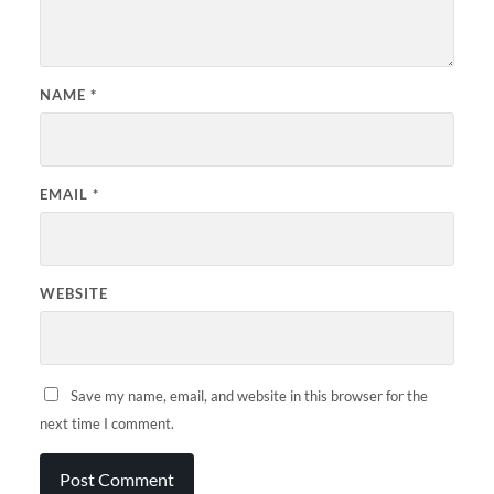
NAME
*
EMAIL
*
WEBSITE
Save my name, email, and website in this browser for the
next time I comment.