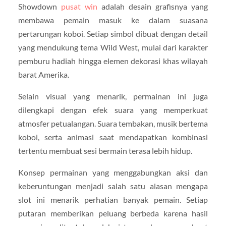
Showdown
pusat win
adalah desain grafisnya yang
membawa pemain masuk ke dalam suasana
pertarungan koboi. Setiap simbol dibuat dengan detail
yang mendukung tema Wild West, mulai dari karakter
pemburu hadiah hingga elemen dekorasi khas wilayah
barat Amerika.
Selain visual yang menarik, permainan ini juga
dilengkapi dengan efek suara yang memperkuat
atmosfer petualangan. Suara tembakan, musik bertema
koboi, serta animasi saat mendapatkan kombinasi
tertentu membuat sesi bermain terasa lebih hidup.
Konsep permainan yang menggabungkan aksi dan
keberuntungan menjadi salah satu alasan mengapa
slot ini menarik perhatian banyak pemain. Setiap
putaran memberikan peluang berbeda karena hasil