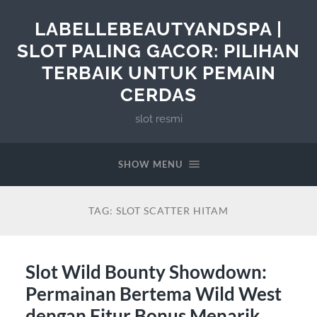
LABELLEBEAUTYANDSPA |
SLOT PALING GACOR: PILIHAN
TERBAIK UNTUK PEMAIN
CERDAS
slot resmi
SHOW MENU
TAG:
SLOT SCATTER HITAM
Slot Wild Bounty Showdown:
Permainan Bertema Wild West
dengan Fitur Bonus Menarik