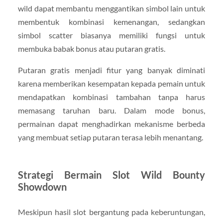
wild dapat membantu menggantikan simbol lain untuk
membentuk kombinasi kemenangan, sedangkan
simbol scatter biasanya memiliki fungsi untuk
membuka babak bonus atau putaran gratis.
Putaran gratis menjadi fitur yang banyak diminati
karena memberikan kesempatan kepada pemain untuk
mendapatkan kombinasi tambahan tanpa harus
memasang taruhan baru. Dalam mode bonus,
permainan dapat menghadirkan mekanisme berbeda
yang membuat setiap putaran terasa lebih menantang.
Strategi Bermain Slot Wild Bounty
Showdown
Meskipun hasil slot bergantung pada keberuntungan,