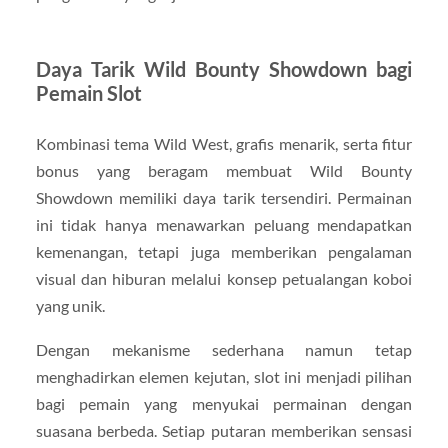
Daya Tarik Wild Bounty Showdown bagi
Pemain Slot
Kombinasi tema Wild West, grafis menarik, serta fitur
bonus yang beragam membuat Wild Bounty
Showdown memiliki daya tarik tersendiri. Permainan
ini tidak hanya menawarkan peluang mendapatkan
kemenangan, tetapi juga memberikan pengalaman
visual dan hiburan melalui konsep petualangan koboi
yang unik.
Dengan mekanisme sederhana namun tetap
menghadirkan elemen kejutan, slot ini menjadi pilihan
bagi pemain yang menyukai permainan dengan
suasana berbeda. Setiap putaran memberikan sensasi