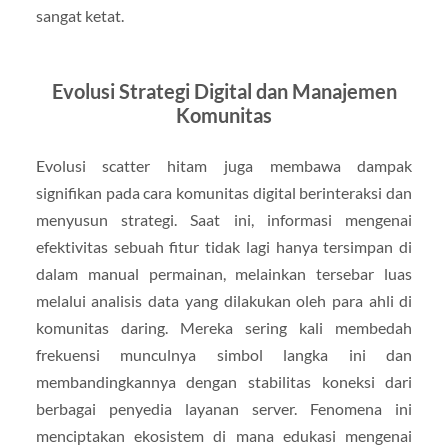
sangat ketat.
Evolusi Strategi Digital dan Manajemen
Komunitas
Evolusi scatter hitam juga membawa dampak
signifikan pada cara komunitas digital berinteraksi dan
menyusun strategi. Saat ini, informasi mengenai
efektivitas sebuah fitur tidak lagi hanya tersimpan di
dalam manual permainan, melainkan tersebar luas
melalui analisis data yang dilakukan oleh para ahli di
komunitas daring. Mereka sering kali membedah
frekuensi munculnya simbol langka ini dan
membandingkannya dengan stabilitas koneksi dari
berbagai penyedia layanan server. Fenomena ini
menciptakan ekosistem di mana edukasi mengenai