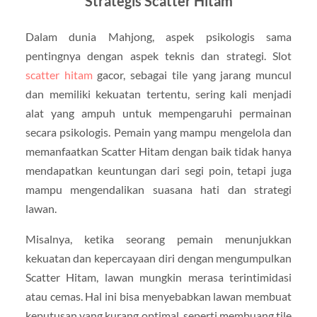
Strategis Scatter Hitam
Dalam dunia Mahjong, aspek psikologis sama
pentingnya dengan aspek teknis dan strategi. Slot
scatter hitam
gacor, sebagai tile yang jarang muncul
dan memiliki kekuatan tertentu, sering kali menjadi
alat yang ampuh untuk mempengaruhi permainan
secara psikologis. Pemain yang mampu mengelola dan
memanfaatkan Scatter Hitam dengan baik tidak hanya
mendapatkan keuntungan dari segi poin, tetapi juga
mampu mengendalikan suasana hati dan strategi
lawan.
Misalnya, ketika seorang pemain menunjukkan
kekuatan dan kepercayaan diri dengan mengumpulkan
Scatter Hitam, lawan mungkin merasa terintimidasi
atau cemas. Hal ini bisa menyebabkan lawan membuat
keputusan yang kurang optimal, seperti membuang tile