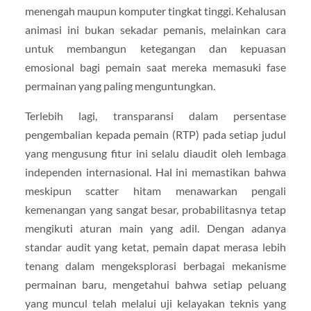
menengah maupun komputer tingkat tinggi. Kehalusan
animasi ini bukan sekadar pemanis, melainkan cara
untuk membangun ketegangan dan kepuasan
emosional bagi pemain saat mereka memasuki fase
permainan yang paling menguntungkan.
Terlebih lagi, transparansi dalam persentase
pengembalian kepada pemain (RTP) pada setiap judul
yang mengusung fitur ini selalu diaudit oleh lembaga
independen internasional. Hal ini memastikan bahwa
meskipun scatter hitam menawarkan pengali
kemenangan yang sangat besar, probabilitasnya tetap
mengikuti aturan main yang adil. Dengan adanya
standar audit yang ketat, pemain dapat merasa lebih
tenang dalam mengeksplorasi berbagai mekanisme
permainan baru, mengetahui bahwa setiap peluang
yang muncul telah melalui uji kelayakan teknis yang