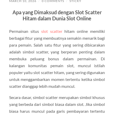
MARCH 10, 2026
/
0 COMMENTS
/
STICKY
Apa yang Dimaksud dengan Slot Scatter
Hitam dalam Dunia Slot Online
Permainan situs
slot scatter
hitam online memiliki
berbagai fitur yang membuatnya semakin menarik bagi
para pemain. Salah satu fitur yang sering dibicarakan
adalah simbol scatter, yang berperan penting dalam
membuka peluang bonus dalam permainan. Di
kalangan komunitas pemain slot, muncul istilah
populer yaitu slot scatter hitam, yang sering digunakan
untuk menggambarkan momen tertentu ketika simbol
scatter dianggap lebih mudah muncul.
Secara dasar, simbol scatter merupakan simbol khusus
yang berbeda dari simbol biasa dalam slot. Jika simbol
biasa harus muncul pada garis pembayaran tertentu