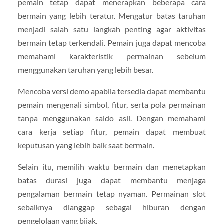
pemain tetap dapat menerapkan beberapa cara
bermain yang lebih teratur. Mengatur batas taruhan
menjadi salah satu langkah penting agar aktivitas
bermain tetap terkendali. Pemain juga dapat mencoba
memahami karakteristik permainan sebelum
menggunakan taruhan yang lebih besar.
Mencoba versi demo apabila tersedia dapat membantu
pemain mengenali simbol, fitur, serta pola permainan
tanpa menggunakan saldo asli. Dengan memahami
cara kerja setiap fitur, pemain dapat membuat
keputusan yang lebih baik saat bermain.
Selain itu, memilih waktu bermain dan menetapkan
batas durasi juga dapat membantu menjaga
pengalaman bermain tetap nyaman. Permainan slot
sebaiknya dianggap sebagai hiburan dengan
pengelolaan yang bijak.