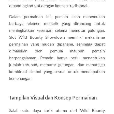
dibandingkan slot dengan konsep tradisional.
Dalam permainan ini, pemain akan menemukan
berbagai elemen menarik yang dirancang untuk
meningkatkan keseruan selama memutar gulungan.
Slot Wild Bounty Showdown memiliki mekanisme
permainan yang mudah dipahami, sehingga dapat
dimainkan oleh pemula maupun pemain
berpengalaman. Pemain hanya perlu menentukan
jumlah taruhan, memutar gulungan, dan menunggu
kombinasi simbol yang sesuai untuk mendapatkan
kemenangan.
Tampilan Visual dan Konsep Permainan
Salah satu daya tarik utama dari Wild Bounty