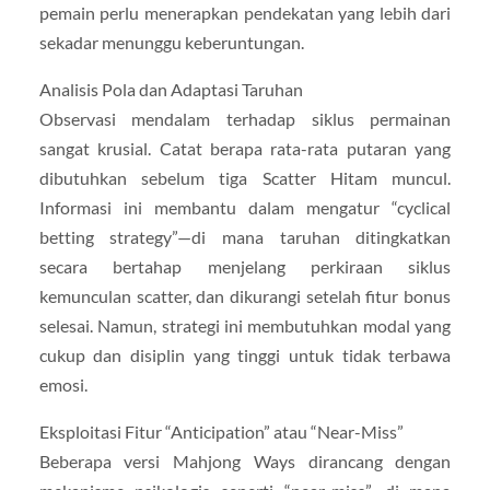
pemain perlu menerapkan pendekatan yang lebih dari
sekadar menunggu keberuntungan.
Analisis Pola dan Adaptasi Taruhan
Observasi mendalam terhadap siklus permainan
sangat krusial. Catat berapa rata-rata putaran yang
dibutuhkan sebelum tiga Scatter Hitam muncul.
Informasi ini membantu dalam mengatur “cyclical
betting strategy”—di mana taruhan ditingkatkan
secara bertahap menjelang perkiraan siklus
kemunculan scatter, dan dikurangi setelah fitur bonus
selesai. Namun, strategi ini membutuhkan modal yang
cukup dan disiplin yang tinggi untuk tidak terbawa
emosi.
Eksploitasi Fitur “Anticipation” atau “Near-Miss”
Beberapa versi Mahjong Ways dirancang dengan