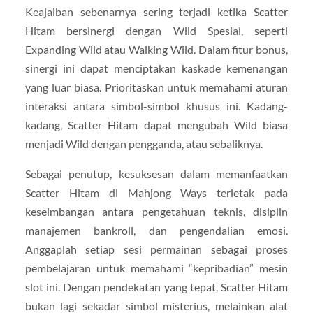
Keajaiban sebenarnya sering terjadi ketika Scatter
Hitam bersinergi dengan Wild Spesial, seperti
Expanding Wild atau Walking Wild. Dalam fitur bonus,
sinergi ini dapat menciptakan kaskade kemenangan
yang luar biasa. Prioritaskan untuk memahami aturan
interaksi antara simbol-simbol khusus ini. Kadang-
kadang, Scatter Hitam dapat mengubah Wild biasa
menjadi Wild dengan pengganda, atau sebaliknya.
Sebagai penutup, kesuksesan dalam memanfaatkan
Scatter Hitam di Mahjong Ways terletak pada
keseimbangan antara pengetahuan teknis, disiplin
manajemen bankroll, dan pengendalian emosi.
Anggaplah setiap sesi permainan sebagai proses
pembelajaran untuk memahami “kepribadian” mesin
slot ini. Dengan pendekatan yang tepat, Scatter Hitam
bukan lagi sekadar simbol misterius, melainkan alat