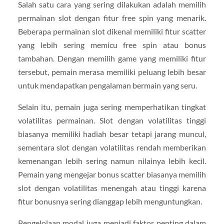
Salah satu cara yang sering dilakukan adalah memilih
permainan slot dengan fitur free spin yang menarik.
Beberapa permainan slot dikenal memiliki fitur scatter
yang lebih sering memicu free spin atau bonus
tambahan. Dengan memilih game yang memiliki fitur
tersebut, pemain merasa memiliki peluang lebih besar
untuk mendapatkan pengalaman bermain yang seru.
Selain itu, pemain juga sering memperhatikan tingkat
volatilitas permainan. Slot dengan volatilitas tinggi
biasanya memiliki hadiah besar tetapi jarang muncul,
sementara slot dengan volatilitas rendah memberikan
kemenangan lebih sering namun nilainya lebih kecil.
Pemain yang mengejar bonus scatter biasanya memilih
slot dengan volatilitas menengah atau tinggi karena
fitur bonusnya sering dianggap lebih menguntungkan.
Pengelolaan modal juga menjadi faktor penting dalam