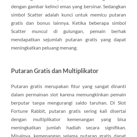
dengan gambar kelinci emas yang bersinar. Sedangkan
simbol Scatter adalah kunci untuk memicu putaran
gratis dan bonus lainnya. Ketika beberapa simbol
Scatter muncul di gulungan, pemain berhak
mendapatkan sejumlah putaran gratis yang dapat
meningkatkan peluang menang.
Putaran Gratis dan Multiplikator
Putaran gratis merupakan fitur yang sangat dinanti
dalam permainan slot karena memungkinkan pemain
berputar tanpa mengurangi saldo taruhan. Di Slot
Fortune Rabbit, putaran gratis sering kali disertai
dengan multiplikator kemenangan yang bisa
meningkatkan jumlah hadiah secara signifikan.
Misalnya, kemenangan selama putaran gratis dapat