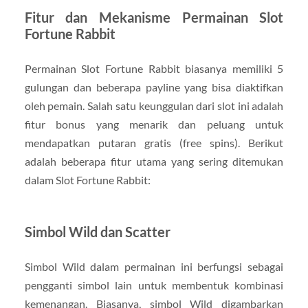
Fitur dan Mekanisme Permainan Slot
Fortune Rabbit
Permainan Slot Fortune Rabbit biasanya memiliki 5
gulungan dan beberapa payline yang bisa diaktifkan
oleh pemain. Salah satu keunggulan dari slot ini adalah
fitur bonus yang menarik dan peluang untuk
mendapatkan putaran gratis (free spins). Berikut
adalah beberapa fitur utama yang sering ditemukan
dalam Slot Fortune Rabbit:
Simbol Wild dan Scatter
Simbol Wild dalam permainan ini berfungsi sebagai
pengganti simbol lain untuk membentuk kombinasi
kemenangan. Biasanya, simbol Wild digambarkan