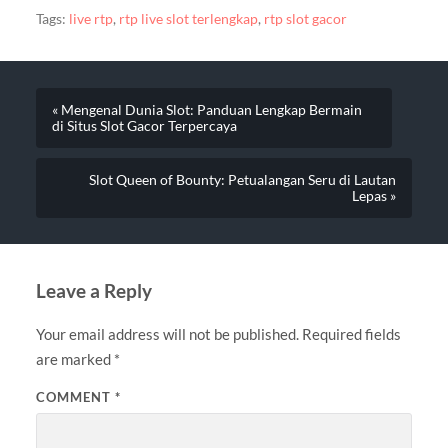
Tags:
live rtp
,
rtp live slot terlengkap
,
rtp slot gacor
« Mengenal Dunia Slot: Panduan Lengkap Bermain
di Situs Slot Gacor Terpercaya
Slot Queen of Bounty: Petualangan Seru di Lautan
Lepas »
Leave a Reply
Your email address will not be published.
Required fields
are marked
*
COMMENT
*