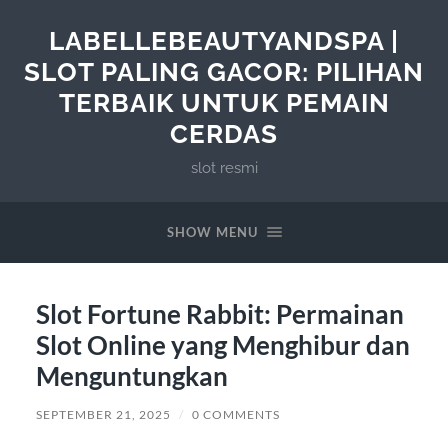
LABELLEBEAUTYANDSPA |
SLOT PALING GACOR: PILIHAN
TERBAIK UNTUK PEMAIN
CERDAS
slot resmi
SHOW MENU
Slot Fortune Rabbit: Permainan
Slot Online yang Menghibur dan
Menguntungkan
SEPTEMBER 21, 2025
/
0 COMMENTS