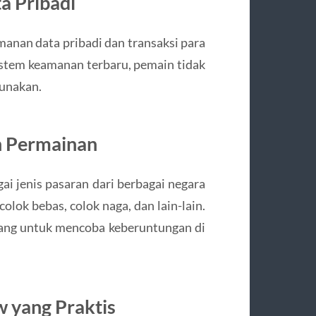
a Pribadi
manan data pribadi dan transaksi para
istem keamanan terbaru, pemain tidak
gunakan.
n Permainan
ai jenis pasaran dari berbagai negara
olok bebas, colok naga, dan lain-lain.
ang untuk mencoba keberuntungan di
w yang Praktis