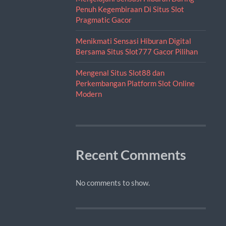
Penuh Kegembiraan Di Situs Slot
Pragmatic Gacor
Menikmati Sensasi Hiburan Digital
Bersama Situs Slot777 Gacor Pilihan
Mengenal Situs Slot88 dan
Perkembangan Platform Slot Online
Modern
Recent Comments
No comments to show.