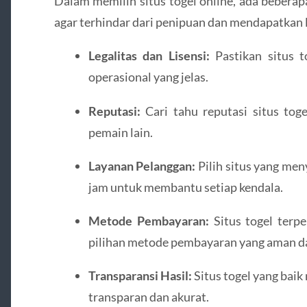
Dalam memilih situs togel online, ada beberap
agar terhindar dari penipuan dan mendapatkan 
Legalitas dan Lisensi:
Pastikan situs to
operasional yang jelas.
Reputasi:
Cari tahu reputasi situs toge
pemain lain.
Layanan Pelanggan:
Pilih situs yang men
jam untuk membantu setiap kendala.
Metode Pembayaran:
Situs togel terp
pilihan metode pembayaran yang aman da
Transparansi Hasil:
Situs togel yang bai
transparan dan akurat.