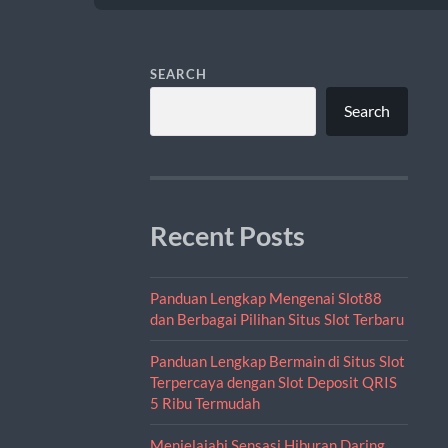
SEARCH
Search
Recent Posts
Panduan Lengkap Mengenai Slot88
dan Berbagai Pilihan Situs Slot Terbaru
Panduan Lengkap Bermain di Situs Slot
Terpercaya dengan Slot Deposit QRIS
5 Ribu Termudah
Menjelajahi Sensasi Hiburan Daring