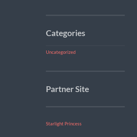
Categories
Uncategorized
Partner Site
Starlight Princess