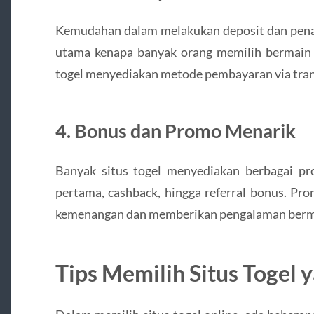
Kemudahan dalam melakukan deposit dan penar
utama kenapa banyak orang memilih bermain di
togel menyediakan metode pembayaran via transf
4. Bonus dan Promo Menarik
Banyak situs togel menyediakan berbagai pr
pertama, cashback, hingga referral bonus. Pr
kemenangan dan memberikan pengalaman berma
Tips Memilih Situs Togel 