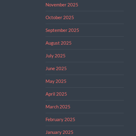
November 2025
October 2025
September 2025
August 2025
July 2025
June 2025
May 2025
April 2025
March 2025
February 2025
January 2025