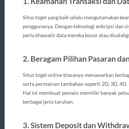
1. Keamanan Transaksi dan Dat
Situs togel yang baik selalu mengutamakan kea
penggunanya. Dengan teknologi enkripsi dan s
perlu khawatir data mereka bocor atau disalah
2. Beragam Pilihan Pasaran da
Situs togel online biasanya menawarkan berbag
serta permainan tambahan seperti 2D, 3D, 4D, c
Hal ini membuat pemain memiliki banyak pelu
berbagai jenis taruhan.
3. Sistem Deposit dan Withdra