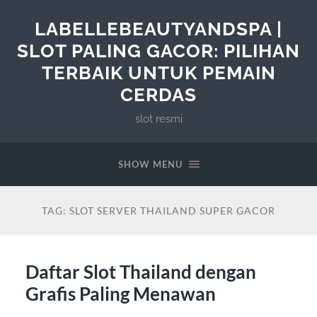
LABELLEBEAUTYANDSPA |
SLOT PALING GACOR: PILIHAN
TERBAIK UNTUK PEMAIN
CERDAS
slot resmi
SHOW MENU
TAG:
SLOT SERVER THAILAND SUPER GACOR
Daftar Slot Thailand dengan
Grafis Paling Menawan