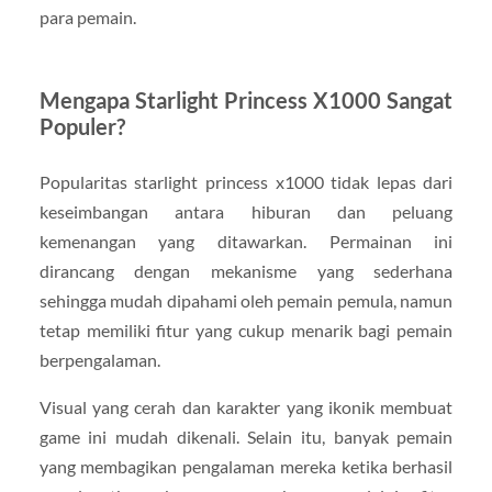
para pemain.
Mengapa Starlight Princess X1000 Sangat
Populer?
Popularitas starlight princess x1000 tidak lepas dari
keseimbangan antara hiburan dan peluang
kemenangan yang ditawarkan. Permainan ini
dirancang dengan mekanisme yang sederhana
sehingga mudah dipahami oleh pemain pemula, namun
tetap memiliki fitur yang cukup menarik bagi pemain
berpengalaman.
Visual yang cerah dan karakter yang ikonik membuat
game ini mudah dikenali. Selain itu, banyak pemain
yang membagikan pengalaman mereka ketika berhasil