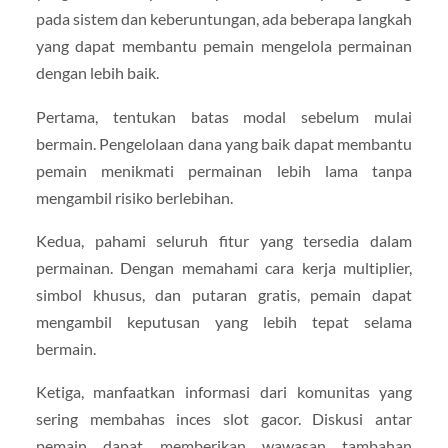
pada sistem dan keberuntungan, ada beberapa langkah
yang dapat membantu pemain mengelola permainan
dengan lebih baik.
Pertama, tentukan batas modal sebelum mulai
bermain. Pengelolaan dana yang baik dapat membantu
pemain menikmati permainan lebih lama tanpa
mengambil risiko berlebihan.
Kedua, pahami seluruh fitur yang tersedia dalam
permainan. Dengan memahami cara kerja multiplier,
simbol khusus, dan putaran gratis, pemain dapat
mengambil keputusan yang lebih tepat selama
bermain.
Ketiga, manfaatkan informasi dari komunitas yang
sering membahas inces slot gacor. Diskusi antar
pemain dapat memberikan wawasan tambahan