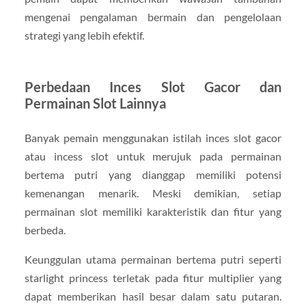
mengenai pengalaman bermain dan pengelolaan
strategi yang lebih efektif.
Perbedaan Inces Slot Gacor dan
Permainan Slot Lainnya
Banyak pemain menggunakan istilah inces slot gacor
atau incess slot untuk merujuk pada permainan
bertema putri yang dianggap memiliki potensi
kemenangan menarik. Meski demikian, setiap
permainan slot memiliki karakteristik dan fitur yang
berbeda.
Keunggulan utama permainan bertema putri seperti
starlight princess terletak pada fitur multiplier yang
dapat memberikan hasil besar dalam satu putaran.