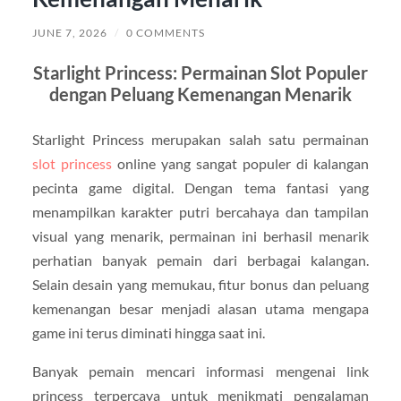
JUNE 7, 2026
/
0 COMMENTS
Starlight Princess: Permainan Slot Populer
dengan Peluang Kemenangan Menarik
Starlight Princess merupakan salah satu permainan
slot princess
online yang sangat populer di kalangan
pecinta game digital. Dengan tema fantasi yang
menampilkan karakter putri bercahaya dan tampilan
visual yang menarik, permainan ini berhasil menarik
perhatian banyak pemain dari berbagai kalangan.
Selain desain yang memukau, fitur bonus dan peluang
kemenangan besar menjadi alasan utama mengapa
game ini terus diminati hingga saat ini.
Banyak pemain mencari informasi mengenai link
princess terpercaya untuk menikmati pengalaman