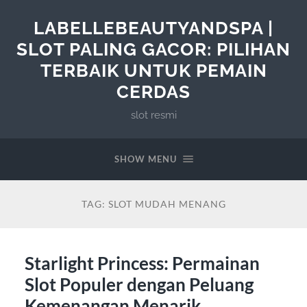
LABELLEBEAUTYANDSPA |
SLOT PALING GACOR: PILIHAN
TERBAIK UNTUK PEMAIN
CERDAS
slot resmi
SHOW MENU
TAG:
SLOT MUDAH MENANG
Starlight Princess: Permainan
Slot Populer dengan Peluang
Kemenangan Menarik