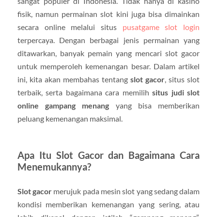
sangat populer di Indonesia. Tidak hanya di kasino
fisik, namun permainan slot kini juga bisa dimainkan
secara online melalui situs
pusatgame slot login
terpercaya. Dengan berbagai jenis permainan yang
ditawarkan, banyak pemain yang mencari slot gacor
untuk memperoleh kemenangan besar. Dalam artikel
ini, kita akan membahas tentang
slot gacor
, situs slot
terbaik, serta bagaimana cara memilih
situs judi slot
online gampang menang
yang bisa memberikan
peluang kemenangan maksimal.
Apa Itu Slot Gacor dan Bagaimana Cara
Menemukannya?
Slot gacor
merujuk pada mesin slot yang sedang dalam
kondisi memberikan kemenangan yang sering, atau