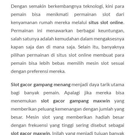
Dengan semakin berkembangnya teknologi, kini para
pemain bisa menikmati permainan slot dari
kenyamanan rumah mereka melalui
situs slot online
.
Permainan ini menawarkan berbagai keuntungan,
salah satunya adalah kemudahan dalam mengaksesnya
kapan saja dan di mana saja. Selain itu, banyaknya
pilihan permainan di situs slot online membuat para
pemain bisa lebih bebas memilih mesin slot sesuai
dengan preferensi mereka.
Slot gacor gampang menang
menjadi daya tarik utama
bagi banyak pemain. Apalagi jika mereka bisa
menemukan
slot gacor gampang maxwin
yang
memberikan peluang kemenangan dengan jumlah yang
besar. Mesin slot yang memberikan hadiah besar
dengan frekuensi yang tinggi sering disebut sebagai
slot gacor maxwin
. Inilah yang menjadi tujuan banyak