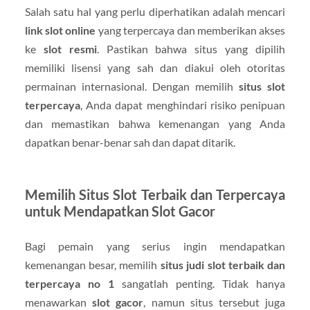
Salah satu hal yang perlu diperhatikan adalah mencari
link slot online
yang terpercaya dan memberikan akses
ke
slot resmi
. Pastikan bahwa situs yang dipilih
memiliki lisensi yang sah dan diakui oleh otoritas
permainan internasional. Dengan memilih
situs slot
terpercaya
, Anda dapat menghindari risiko penipuan
dan memastikan bahwa kemenangan yang Anda
dapatkan benar-benar sah dan dapat ditarik.
Memilih Situs Slot Terbaik dan Terpercaya
untuk Mendapatkan Slot Gacor
Bagi pemain yang serius ingin mendapatkan
kemenangan besar, memilih
situs judi slot terbaik dan
terpercaya no 1
sangatlah penting. Tidak hanya
menawarkan
slot gacor
, namun situs tersebut juga