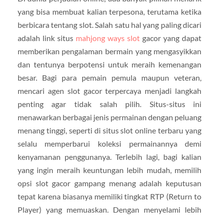
yang bisa membuat kalian terpesona, terutama ketika
berbicara tentang slot. Salah satu hal yang paling dicari
adalah link situs
mahjong ways slot
gacor yang dapat
memberikan pengalaman bermain yang mengasyikkan
dan tentunya berpotensi untuk meraih kemenangan
besar. Bagi para pemain pemula maupun veteran,
mencari agen slot gacor terpercaya menjadi langkah
penting agar tidak salah pilih. Situs-situs ini
menawarkan berbagai jenis permainan dengan peluang
menang tinggi, seperti di situs slot online terbaru yang
selalu memperbarui koleksi permainannya demi
kenyamanan penggunanya. Terlebih lagi, bagi kalian
yang ingin meraih keuntungan lebih mudah, memilih
opsi slot gacor gampang menang adalah keputusan
tepat karena biasanya memiliki tingkat RTP (Return to
Player) yang memuaskan. Dengan menyelami lebih