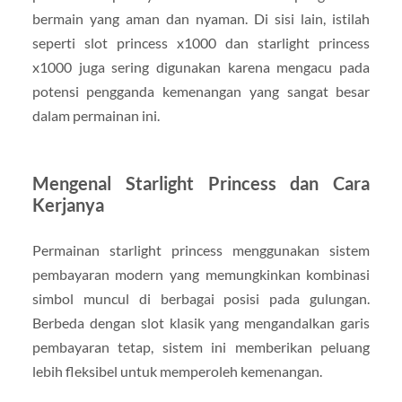
bermain yang aman dan nyaman. Di sisi lain, istilah
seperti slot princess x1000 dan starlight princess
x1000 juga sering digunakan karena mengacu pada
potensi pengganda kemenangan yang sangat besar
dalam permainan ini.
Mengenal Starlight Princess dan Cara
Kerjanya
Permainan starlight princess menggunakan sistem
pembayaran modern yang memungkinkan kombinasi
simbol muncul di berbagai posisi pada gulungan.
Berbeda dengan slot klasik yang mengandalkan garis
pembayaran tetap, sistem ini memberikan peluang
lebih fleksibel untuk memperoleh kemenangan.