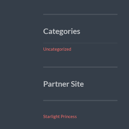
Categories
Uncategorized
Partner Site
Starlight Princess