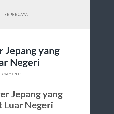
I TERPERCAYA
r Jepang yang
ar Negeri
 COMMENTS
er Jepang yang
 Luar Negeri