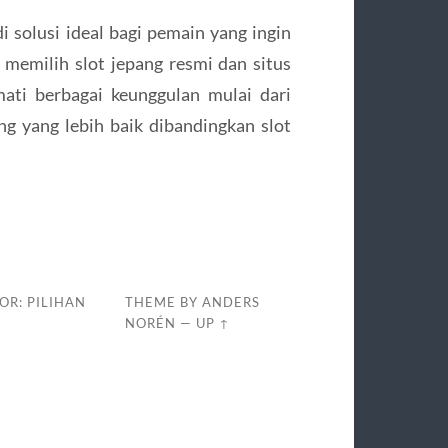
i solusi ideal bagi pemain yang ingin
 memilih slot jepang resmi dan situs
ati berbagai keunggulan mulai dari
 yang lebih baik dibandingkan slot
OR: PILIHAN
THEME BY
ANDERS
NORÉN
—
UP ↑