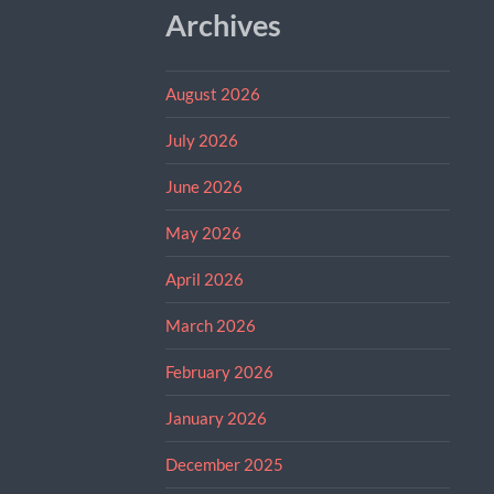
Archives
August 2026
July 2026
June 2026
May 2026
April 2026
March 2026
February 2026
January 2026
December 2025