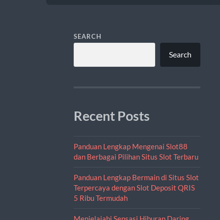
SEARCH
Search
Recent Posts
Panduan Lengkap Mengenai Slot88
dan Berbagai Pilihan Situs Slot Terbaru
Panduan Lengkap Bermain di Situs Slot
Terpercaya dengan Slot Deposit QRIS
5 Ribu Termudah
Menjelajahi Sensasi Hiburan Daring