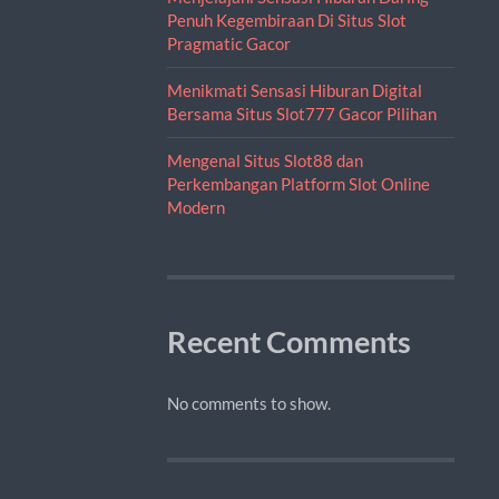
Penuh Kegembiraan Di Situs Slot
Pragmatic Gacor
Menikmati Sensasi Hiburan Digital
Bersama Situs Slot777 Gacor Pilihan
Mengenal Situs Slot88 dan
Perkembangan Platform Slot Online
Modern
Recent Comments
No comments to show.