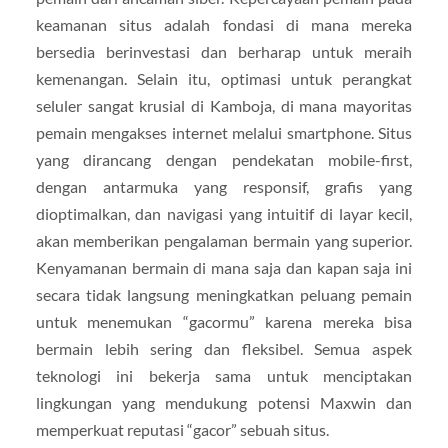
keamanan situs adalah fondasi di mana mereka
bersedia berinvestasi dan berharap untuk meraih
kemenangan. Selain itu, optimasi untuk perangkat
seluler sangat krusial di Kamboja, di mana mayoritas
pemain mengakses internet melalui smartphone. Situs
yang dirancang dengan pendekatan mobile-first,
dengan antarmuka yang responsif, grafis yang
dioptimalkan, dan navigasi yang intuitif di layar kecil,
akan memberikan pengalaman bermain yang superior.
Kenyamanan bermain di mana saja dan kapan saja ini
secara tidak langsung meningkatkan peluang pemain
untuk menemukan “gacormu” karena mereka bisa
bermain lebih sering dan fleksibel. Semua aspek
teknologi ini bekerja sama untuk menciptakan
lingkungan yang mendukung potensi Maxwin dan
memperkuat reputasi “gacor” sebuah situs.