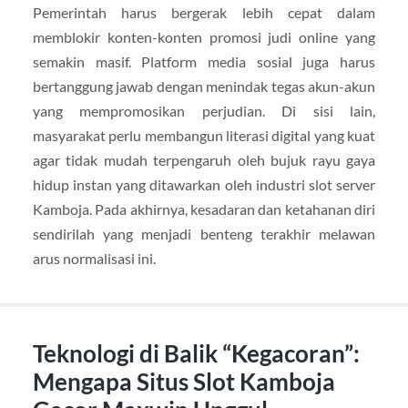
Pemerintah harus bergerak lebih cepat dalam
memblokir konten-konten promosi judi online yang
semakin masif. Platform media sosial juga harus
bertanggung jawab dengan menindak tegas akun-akun
yang mempromosikan perjudian. Di sisi lain,
masyarakat perlu membangun literasi digital yang kuat
agar tidak mudah terpengaruh oleh bujuk rayu gaya
hidup instan yang ditawarkan oleh industri slot server
Kamboja. Pada akhirnya, kesadaran dan ketahanan diri
sendirilah yang menjadi benteng terakhir melawan
arus normalisasi ini.
Teknologi di Balik “Kegacoran”:
Mengapa Situs Slot Kamboja