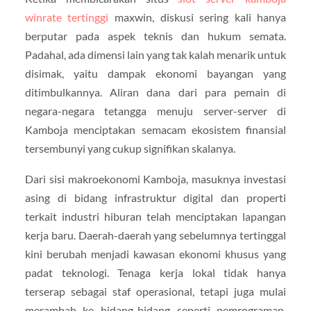
winrate tertinggi
maxwin, diskusi sering kali hanya
berputar pada aspek teknis dan hukum semata.
Padahal, ada dimensi lain yang tak kalah menarik untuk
disimak, yaitu dampak ekonomi bayangan yang
ditimbulkannya. Aliran dana dari para pemain di
negara-negara tetangga menuju server-server di
Kamboja menciptakan semacam ekosistem finansial
tersembunyi yang cukup signifikan skalanya.
Dari sisi makroekonomi Kamboja, masuknya investasi
asing di bidang infrastruktur digital dan properti
terkait industri hiburan telah menciptakan lapangan
kerja baru. Daerah-daerah yang sebelumnya tertinggal
kini berubah menjadi kawasan ekonomi khusus yang
padat teknologi. Tenaga kerja lokal tidak hanya
terserap sebagai staf operasional, tetapi juga mulai
merambah ke bidang-bidang seperti pemrograman,