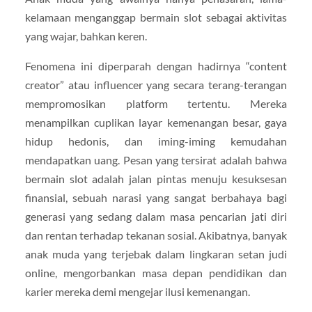
kelamaan menganggap bermain slot sebagai aktivitas
yang wajar, bahkan keren.
Fenomena ini diperparah dengan hadirnya “content
creator” atau influencer yang secara terang-terangan
mempromosikan platform tertentu. Mereka
menampilkan cuplikan layar kemenangan besar, gaya
hidup hedonis, dan iming-iming kemudahan
mendapatkan uang. Pesan yang tersirat adalah bahwa
bermain slot adalah jalan pintas menuju kesuksesan
finansial, sebuah narasi yang sangat berbahaya bagi
generasi yang sedang dalam masa pencarian jati diri
dan rentan terhadap tekanan sosial. Akibatnya, banyak
anak muda yang terjebak dalam lingkaran setan judi
online, mengorbankan masa depan pendidikan dan
karier mereka demi mengejar ilusi kemenangan.