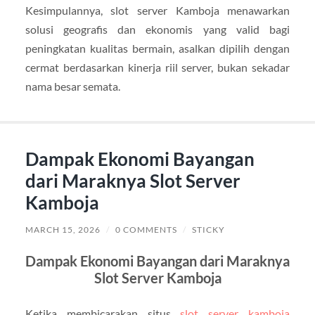
Kesimpulannya, slot server Kamboja menawarkan
solusi geografis dan ekonomis yang valid bagi
peningkatan kualitas bermain, asalkan dipilih dengan
cermat berdasarkan kinerja riil server, bukan sekadar
nama besar semata.
Dampak Ekonomi Bayangan
dari Maraknya Slot Server
Kamboja
MARCH 15, 2026
/
0 COMMENTS
/
STICKY
Dampak Ekonomi Bayangan dari Maraknya
Slot Server Kamboja
Ketika membicarakan situs
slot server kamboja