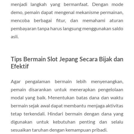
menjadi langkah yang bermanfaat. Dengan mode
demo, pemain dapat mengenal mekanisme permainan,
mencoba berbagai fitur, dan memahami aturan
pembayaran tanpa harus langsung menggunakan saldo
asli.
Tips Bermain Slot Jepang Secara Bijak dan
Efektif
Agar pengalaman bermain lebih menyenangkan,
pemain disarankan untuk menerapkan pengelolaan
modal yang baik. Menentukan batas dana dan waktu
bermain sejak awal dapat membantu menjaga aktivitas
tetap terkendali. Hindari bermain dengan dana yang
digunakan untuk kebutuhan penting dan selalu
sesuaikan taruhan dengan kemampuan pribadi.