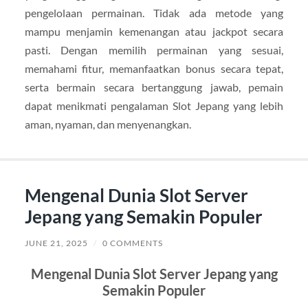
pengelolaan permainan. Tidak ada metode yang
mampu menjamin kemenangan atau jackpot secara
pasti. Dengan memilih permainan yang sesuai,
memahami fitur, memanfaatkan bonus secara tepat,
serta bermain secara bertanggung jawab, pemain
dapat menikmati pengalaman Slot Jepang yang lebih
aman, nyaman, dan menyenangkan.
Mengenal Dunia Slot Server
Jepang yang Semakin Populer
JUNE 21, 2025
/
0 COMMENTS
Mengenal Dunia Slot Server Jepang yang
Semakin Populer