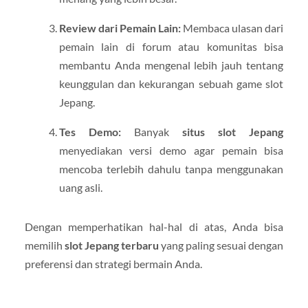
Review dari Pemain Lain:
Membaca ulasan dari
pemain lain di forum atau komunitas bisa
membantu Anda mengenal lebih jauh tentang
keunggulan dan kekurangan sebuah game slot
Jepang.
Tes Demo:
Banyak
situs slot Jepang
menyediakan versi demo agar pemain bisa
mencoba terlebih dahulu tanpa menggunakan
uang asli.
Dengan memperhatikan hal-hal di atas, Anda bisa
memilih
slot Jepang terbaru
yang paling sesuai dengan
preferensi dan strategi bermain Anda.