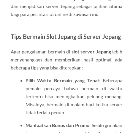
dan menjadikan server Jepang sebagai pilihan utama
bagi para pecinta slot online di kawasan ini.
Tips Bermain Slot Jepang di Server Jepang
Agar pengalaman bermain di
slot server Jepang
lebih
menyenangkan dan memberikan hasil optimal, ada
beberapa tips yang bisa diterapkan:
Pilih Waktu Bermain yang Tepat:
Beberapa
pemain percaya bahwa bermain di waktu
tertentu bisa meningkatkan peluang menang.
Misalnya, bermain di malam hari ketika server
tidak terlalu penuh.
Manfaatkan Bonus dan Promo:
Selalu gunakan