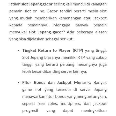
Istilah
slot Jepang gacor
sering kali muncul di kalangan
pemain slot online. Gacor sendiri berarti mesin slot
yang mudah memberikan kemenangan atau jackpot
kepada pemainnya. Mengapa banyak pemain
menyukai
slot Jepang gacor
? Ada beberapa alasan
yang bisa dijelaskan sebagai berikut:
Tingkat Return to Player (RTP) yang tinggi:
Slot Jepang biasanya memiliki RTP yang cukup
tinggi, yang berarti peluang menangnya juga
lebih besar dibanding server lainnya.
Fitur Bonus dan Jackpot Menarik:
Banyak
game slot yang tersedia di server Jepang
menawarkan fitur bonus yang menguntungkan,
seperti free spins, multipliers, dan jackpot
progresif yang dapat meningkatkan