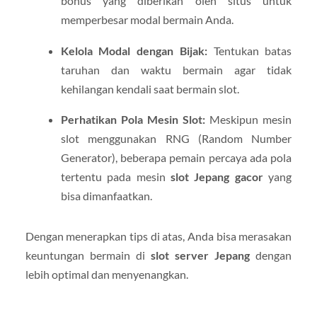
bonus yang diberikan oleh situs untuk
memperbesar modal bermain Anda.
Kelola Modal dengan Bijak:
Tentukan batas
taruhan dan waktu bermain agar tidak
kehilangan kendali saat bermain slot.
Perhatikan Pola Mesin Slot:
Meskipun mesin
slot menggunakan RNG (Random Number
Generator), beberapa pemain percaya ada pola
tertentu pada mesin
slot Jepang gacor
yang
bisa dimanfaatkan.
Dengan menerapkan tips di atas, Anda bisa merasakan
keuntungan bermain di
slot server Jepang
dengan
lebih optimal dan menyenangkan.