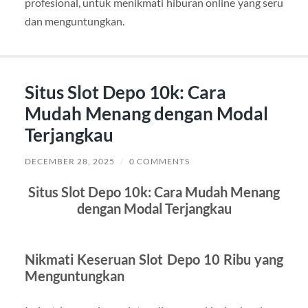
profesional, untuk menikmati hiburan online yang seru
dan menguntungkan.
Situs Slot Depo 10k: Cara
Mudah Menang dengan Modal
Terjangkau
DECEMBER 28, 2025
/
0 COMMENTS
Situs Slot Depo 10k: Cara Mudah Menang
dengan Modal Terjangkau
Nikmati Keseruan Slot Depo 10 Ribu yang
Menguntungkan