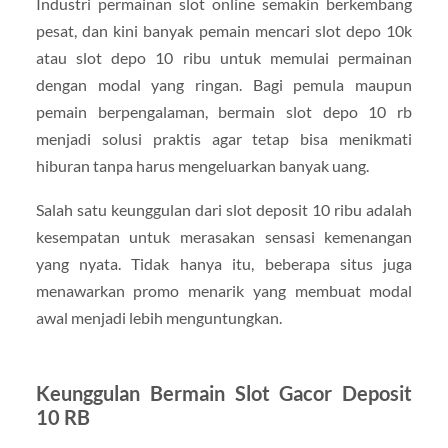
Industri permainan slot online semakin berkembang
pesat, dan kini banyak pemain mencari slot depo 10k
atau slot depo 10 ribu untuk memulai permainan
dengan modal yang ringan. Bagi pemula maupun
pemain berpengalaman, bermain slot depo 10 rb
menjadi solusi praktis agar tetap bisa menikmati
hiburan tanpa harus mengeluarkan banyak uang.
Salah satu keunggulan dari slot deposit 10 ribu adalah
kesempatan untuk merasakan sensasi kemenangan
yang nyata. Tidak hanya itu, beberapa situs juga
menawarkan promo menarik yang membuat modal
awal menjadi lebih menguntungkan.
Keunggulan Bermain Slot Gacor Deposit
10 RB