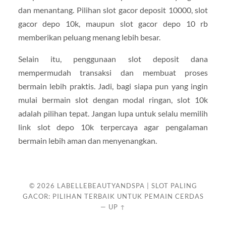
dan menantang. Pilihan slot gacor deposit 10000, slot
gacor depo 10k, maupun slot gacor depo 10 rb
memberikan peluang menang lebih besar.
Selain itu, penggunaan slot deposit dana
mempermudah transaksi dan membuat proses
bermain lebih praktis. Jadi, bagi siapa pun yang ingin
mulai bermain slot dengan modal ringan, slot 10k
adalah pilihan tepat. Jangan lupa untuk selalu memilih
link slot depo 10k terpercaya agar pengalaman
bermain lebih aman dan menyenangkan.
© 2026
LABELLEBEAUTYANDSPA | SLOT PALING
GACOR: PILIHAN TERBAIK UNTUK PEMAIN CERDAS
—
UP ↑