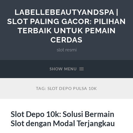
LABELLEBEAUTYANDSPA |
SLOT PALING GACOR: PILIHAN
TERBAIK UNTUK PEMAIN
CERDAS
slot resmi
SHOW MENU
TAG:
SLOT DEPO PULSA 10K
Slot Depo 10k: Solusi Bermain
Slot dengan Modal Terjangkau