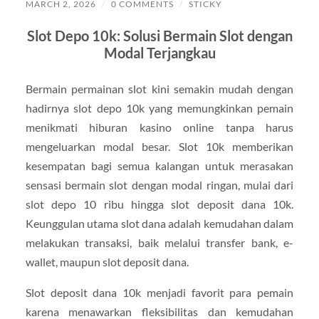
MARCH 2, 2026
/
0 COMMENTS
/
STICKY
Slot Depo 10k: Solusi Bermain Slot dengan
Modal Terjangkau
Bermain permainan slot kini semakin mudah dengan
hadirnya slot depo 10k yang memungkinkan pemain
menikmati hiburan kasino online tanpa harus
mengeluarkan modal besar. Slot 10k memberikan
kesempatan bagi semua kalangan untuk merasakan
sensasi bermain slot dengan modal ringan, mulai dari
slot depo 10 ribu hingga slot deposit dana 10k.
Keunggulan utama slot dana adalah kemudahan dalam
melakukan transaksi, baik melalui transfer bank, e-
wallet, maupun slot deposit dana.
Slot deposit dana 10k menjadi favorit para pemain
karena menawarkan fleksibilitas dan kemudahan