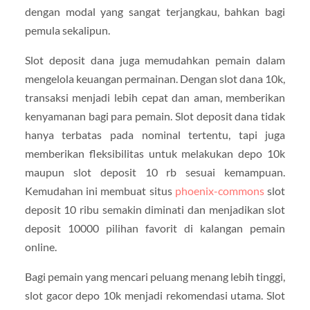
dengan modal yang sangat terjangkau, bahkan bagi
pemula sekalipun.
Slot deposit dana juga memudahkan pemain dalam
mengelola keuangan permainan. Dengan slot dana 10k,
transaksi menjadi lebih cepat dan aman, memberikan
kenyamanan bagi para pemain. Slot deposit dana tidak
hanya terbatas pada nominal tertentu, tapi juga
memberikan fleksibilitas untuk melakukan depo 10k
maupun slot deposit 10 rb sesuai kemampuan.
Kemudahan ini membuat situs
phoenix-commons
slot
deposit 10 ribu semakin diminati dan menjadikan slot
deposit 10000 pilihan favorit di kalangan pemain
online.
Bagi pemain yang mencari peluang menang lebih tinggi,
slot gacor depo 10k menjadi rekomendasi utama. Slot