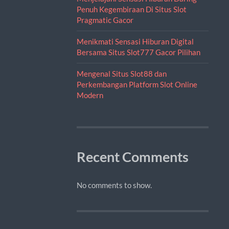
Penuh Kegembiraan Di Situs Slot
Pragmatic Gacor
Menikmati Sensasi Hiburan Digital
Bersama Situs Slot777 Gacor Pilihan
Mengenal Situs Slot88 dan
Perkembangan Platform Slot Online
Modern
Recent Comments
No comments to show.