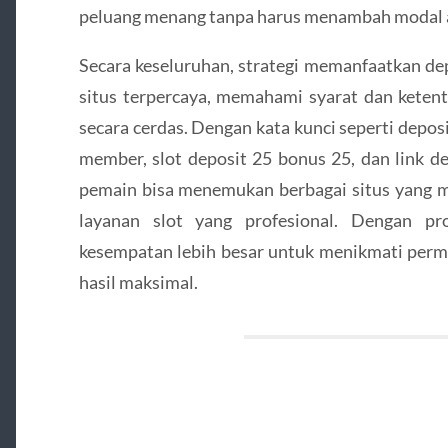
peluang menang tanpa harus menambah modal 
Secara keseluruhan, strategi memanfaatkan de
situs terpercaya, memahami syarat dan keten
secara cerdas. Dengan kata kunci seperti depo
member, slot deposit 25 bonus 25, dan link d
pemain bisa menemukan berbagai situs yang m
layanan slot yang profesional. Dengan pr
kesempatan lebih besar untuk menikmati perm
hasil maksimal.