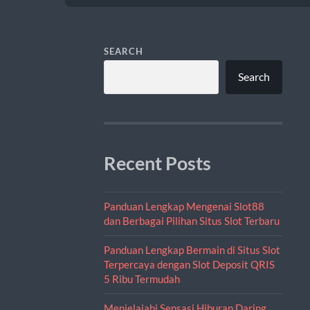
SEARCH
Search
Recent Posts
Panduan Lengkap Mengenai Slot88
dan Berbagai Pilihan Situs Slot Terbaru
Panduan Lengkap Bermain di Situs Slot
Terpercaya dengan Slot Deposit QRIS
5 Ribu Termudah
Menjelajahi Sensasi Hiburan Daring