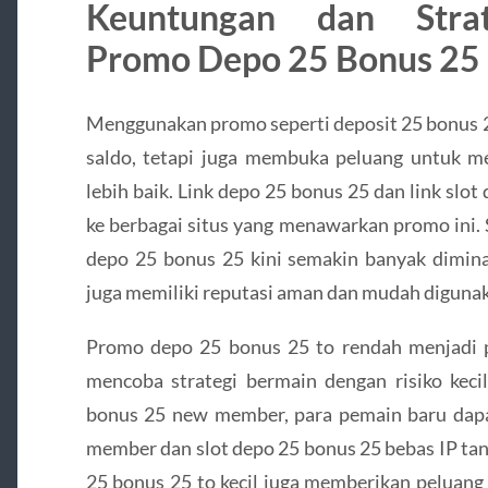
Keuntungan dan Stra
Promo Depo 25 Bonus 25
Menggunakan promo seperti deposit 25 bonus 
saldo, tetapi juga membuka peluang untuk 
lebih baik. Link depo 25 bonus 25 dan link sl
ke berbagai situs yang menawarkan promo ini. 
depo 25 bonus 25 kini semakin banyak dimina
juga memiliki reputasi aman dan mudah diguna
Promo depo 25 bonus 25 to rendah menjadi pi
mencoba strategi bermain dengan risiko kec
bonus 25 new member, para pemain baru dap
member dan slot depo 25 bonus 25 bebas IP tan
25 bonus 25 to kecil juga memberikan peluang