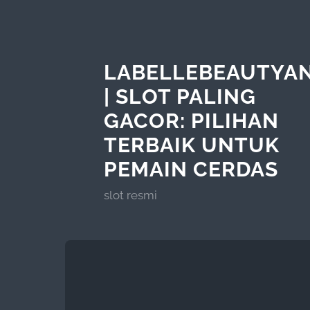
LABELLEBEAUTYA
| SLOT PALING
GACOR: PILIHAN
TERBAIK UNTUK
PEMAIN CERDAS
slot resmi