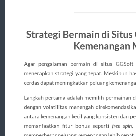
Strategi Bermain di Situ
Kemenangan 
Agar pengalaman bermain di situs GGSoft 
menerapkan strategi yang tepat. Meskipun has
cerdas dapat meningkatkan peluang kemenangan 
Langkah pertama adalah memilih permainan de
dengan volatilitas menengah direkomendasi
antara kemenangan kecil yang konsisten dan pe
memanfaatkan fitur bonus seperti
free spin
,
memperbesar peluang kemenangan lebih cepat.