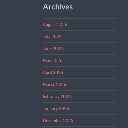
Archives
August 2026
July 2026
June 2026
May 2026
April 2026
March 2026
February 2026
January 2026
December 2025