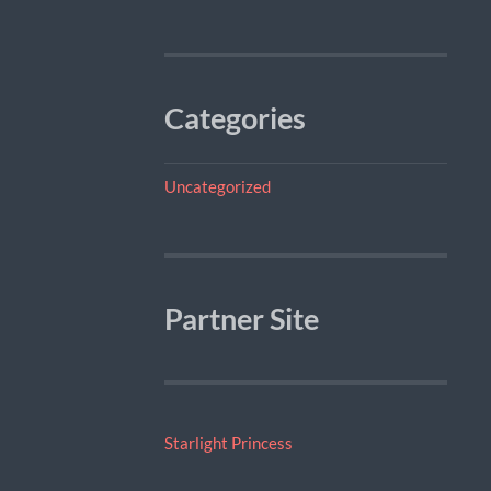
Categories
Uncategorized
Partner Site
Starlight Princess