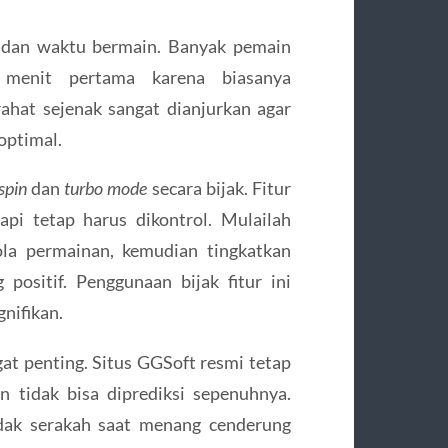
 dan waktu bermain. Banyak pemain
 menit pertama karena biasanya
irahat sejenak sangat dianjurkan agar
 optimal.
spin
dan
turbo mode
secara bijak. Fitur
pi tetap harus dikontrol. Mulailah
la permainan, kemudian tingkatkan
positif. Penggunaan bijak fitur ini
nifikan.
gat penting. Situs GGSoft resmi tetap
 tidak bisa diprediksi sepenuhnya.
idak serakah saat menang cenderung