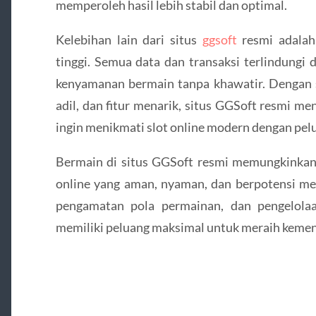
memperoleh hasil lebih stabil dan optimal.
Kelebihan lain dari situs
ggsoft
resmi adalah
tinggi. Semua data dan transaksi terlindungi
kenyamanan bermain tanpa khawatir. Dengan s
adil, dan fitur menarik, situs GGSoft resmi me
ingin menikmati slot online modern dengan pel
Bermain di situs GGSoft resmi memungkinka
online yang aman, nyaman, dan berpotensi me
pengamatan pola permainan, dan pengelolaa
memiliki peluang maksimal untuk meraih keme