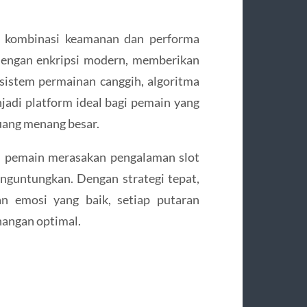
 kombinasi keamanan dan performa
 dengan enkripsi modern, memberikan
istem permainan canggih, algoritma
njadi platform ideal bagi pemain yang
uang menang besar.
n pemain merasakan pengalaman slot
nguntungkan. Dengan strategi tepat,
n emosi yang baik, setiap putaran
nangan optimal.