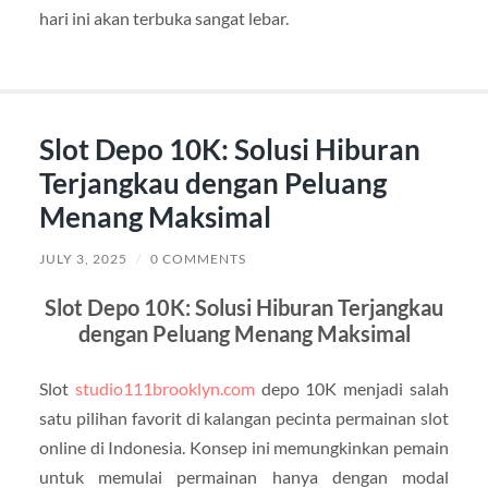
hari ini akan terbuka sangat lebar.
Slot Depo 10K: Solusi Hiburan
Terjangkau dengan Peluang
Menang Maksimal
JULY 3, 2025
/
0 COMMENTS
Slot Depo 10K: Solusi Hiburan Terjangkau
dengan Peluang Menang Maksimal
Slot
studio111brooklyn.com
depo 10K menjadi salah
satu pilihan favorit di kalangan pecinta permainan slot
online di Indonesia. Konsep ini memungkinkan pemain
untuk memulai permainan hanya dengan modal