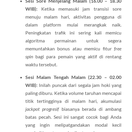
Sesi Sore Menjelang Malam (16.00 – 18.30
WIB):
Ketika memasuki jam transisi sore
menuju malam hari, aktivitas pengguna di
dalam platform mulai merangkak naik.
Peningkatan trafik ini sering kali memicu
algoritma permainan untuk segera
memuntahkan bonus atau memicu fitur
free
spin
bagi para pemain yang aktif di rentang
waktu tersebut.
Sesi Malam Tengah Malam (22.30 – 02.00
WIB):
Inilah puncak dari segala jam hoki yang
paling diburu. Ketika volume taruhan mencapai
titik tertingginya di malam hari, akumulasi
jackpot progresif
biasanya berada di ambang
batas pecah. Sesi ini sangat cocok bagi Anda
yang ingin melipatgandakan modal kecil