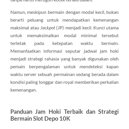
Namun, meskipun bermain dengan modal kecil, bukan
berarti peluang untuk mendapatkan kemenangan
maksimal atau
Jackpot
(JP) menjadi kecil. Kunci utama
untuk memaksimalkan modal minimal tersebut
terletak pada ketepatan waktu bermain.
Memanfaatkan informasi seputar jadwal jam hoki
menjadi strategi rahasia yang banyak digunakan oleh
pemain berpengalaman untuk mendeteksi kapan
waktu server sebuah permainan sedang berada dalam
kondisi paling longgar dan royal memberikan perkalian
kemenangan.
Panduan Jam Hoki Terbaik dan Strategi
Bermain Slot Depo 10K