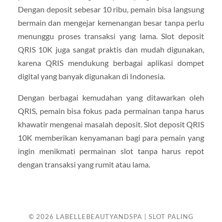
Dengan deposit sebesar 10 ribu, pemain bisa langsung
bermain dan mengejar kemenangan besar tanpa perlu
menunggu proses transaksi yang lama. Slot deposit
QRIS 10K juga sangat praktis dan mudah digunakan,
karena QRIS mendukung berbagai aplikasi dompet
digital yang banyak digunakan di Indonesia.
Dengan berbagai kemudahan yang ditawarkan oleh
QRIS, pemain bisa fokus pada permainan tanpa harus
khawatir mengenai masalah deposit. Slot deposit QRIS
10K memberikan kenyamanan bagi para pemain yang
ingin menikmati permainan slot tanpa harus repot
dengan transaksi yang rumit atau lama.
© 2026
LABELLEBEAUTYANDSPA | SLOT PALING