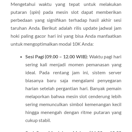
Mengetahui waktu yang tepat untuk melakukan
putaran (
spin
) pada mesin slot dapat memberikan
perbedaan yang signifikan terhadap hasil akhir sesi
taruhan Anda. Berikut adalah rilis update jadwal jam
hoki paling gacor hari ini yang bisa Anda manfaatkan
untuk mengoptimalkan modal 10K Anda:
Sesi Pagi (09.00 – 12.00 WIB):
Waktu pagi hari
sering kali menjadi momen pemanasan yang
ideal. Pada rentang jam ini, sistem server
biasanya baru saja mengalami penyegaran
harian setelah pergantian hari. Banyak pemain
melaporkan bahwa mesin slot cenderung lebih
sering memunculkan simbol kemenangan kecil
hingga menengah dengan ritme putaran yang
cukup stabil.