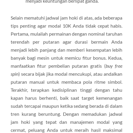
menjadi keuntungan berlipat ganda.
Selain mematuhi jadwal jam hoki di atas, ada beberapa
tips penting agar modal 10K Anda tidak cepat habis.
Pertama, mulailah permainan dengan nominal taruhan
terendah per putaran agar durasi bermain Anda
menjadi lebih panjang dan memberi kesempatan lebih
banyak bagi mesin untuk memicu fitur bonus. Kedua,
manfaatkan fitur pembelian putaran gratis (
buy free
spin
) secara bijak jika modal mencukupi, atau andalkan
putaran manual untuk membaca pola ritme simbol.
Terakhir, terapkan kedisiplinan tinggi dengan tahu
kapan harus berhenti, baik saat target kemenangan
sudah tercapai maupun ketika sedang berada di dalam
tren kurang beruntung. Dengan memadukan jadwal
jam hoki yang tepat dan manajemen modal yang
cermat, peluang Anda untuk meraih hasil maksimal