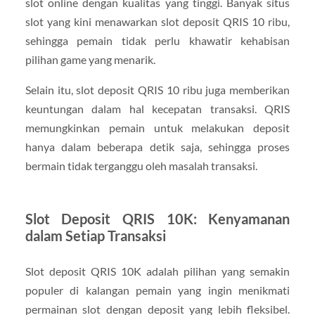
slot online dengan kualitas yang tinggi. Banyak situs
slot yang kini menawarkan slot deposit QRIS 10 ribu,
sehingga pemain tidak perlu khawatir kehabisan
pilihan game yang menarik.
Selain itu, slot deposit QRIS 10 ribu juga memberikan
keuntungan dalam hal kecepatan transaksi. QRIS
memungkinkan pemain untuk melakukan deposit
hanya dalam beberapa detik saja, sehingga proses
bermain tidak terganggu oleh masalah transaksi.
Slot Deposit QRIS 10K: Kenyamanan
dalam Setiap Transaksi
Slot deposit QRIS 10K adalah pilihan yang semakin
populer di kalangan pemain yang ingin menikmati
permainan slot dengan deposit yang lebih fleksibel.