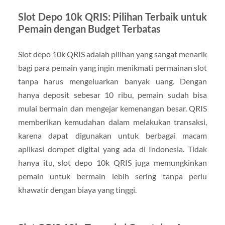
Slot Depo 10k QRIS: Pilihan Terbaik untuk
Pemain dengan Budget Terbatas
Slot depo 10k QRIS adalah pilihan yang sangat menarik
bagi para pemain yang ingin menikmati permainan slot
tanpa harus mengeluarkan banyak uang. Dengan
hanya deposit sebesar 10 ribu, pemain sudah bisa
mulai bermain dan mengejar kemenangan besar. QRIS
memberikan kemudahan dalam melakukan transaksi,
karena dapat digunakan untuk berbagai macam
aplikasi dompet digital yang ada di Indonesia. Tidak
hanya itu, slot depo 10k QRIS juga memungkinkan
pemain untuk bermain lebih sering tanpa perlu
khawatir dengan biaya yang tinggi.