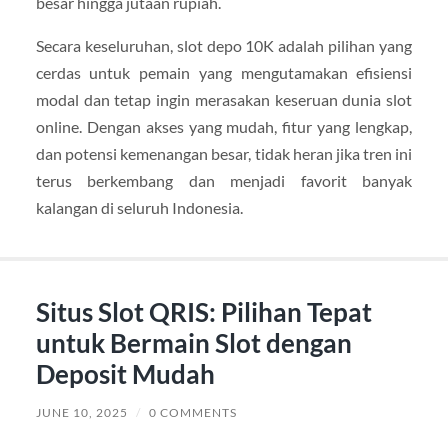
besar hingga jutaan rupiah.
Secara keseluruhan, slot depo 10K adalah pilihan yang
cerdas untuk pemain yang mengutamakan efisiensi
modal dan tetap ingin merasakan keseruan dunia slot
online. Dengan akses yang mudah, fitur yang lengkap,
dan potensi kemenangan besar, tidak heran jika tren ini
terus berkembang dan menjadi favorit banyak
kalangan di seluruh Indonesia.
Situs Slot QRIS: Pilihan Tepat
untuk Bermain Slot dengan
Deposit Mudah
JUNE 10, 2025
/
0 COMMENTS