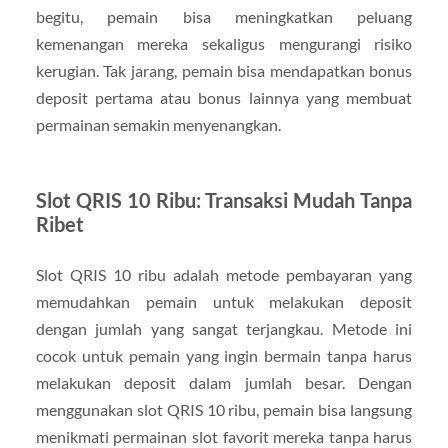
begitu, pemain bisa meningkatkan peluang
kemenangan mereka sekaligus mengurangi risiko
kerugian. Tak jarang, pemain bisa mendapatkan bonus
deposit pertama atau bonus lainnya yang membuat
permainan semakin menyenangkan.
Slot QRIS 10 Ribu: Transaksi Mudah Tanpa
Ribet
Slot QRIS 10 ribu adalah metode pembayaran yang
memudahkan pemain untuk melakukan deposit
dengan jumlah yang sangat terjangkau. Metode ini
cocok untuk pemain yang ingin bermain tanpa harus
melakukan deposit dalam jumlah besar. Dengan
menggunakan slot QRIS 10 ribu, pemain bisa langsung
menikmati permainan slot favorit mereka tanpa harus