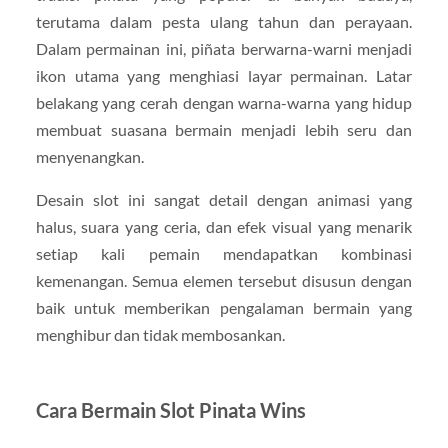
terutama dalam pesta ulang tahun dan perayaan.
Dalam permainan ini, piñata berwarna-warni menjadi
ikon utama yang menghiasi layar permainan. Latar
belakang yang cerah dengan warna-warna yang hidup
membuat suasana bermain menjadi lebih seru dan
menyenangkan.
Desain slot ini sangat detail dengan animasi yang
halus, suara yang ceria, dan efek visual yang menarik
setiap kali pemain mendapatkan kombinasi
kemenangan. Semua elemen tersebut disusun dengan
baik untuk memberikan pengalaman bermain yang
menghibur dan tidak membosankan.
Cara Bermain Slot Pinata Wins