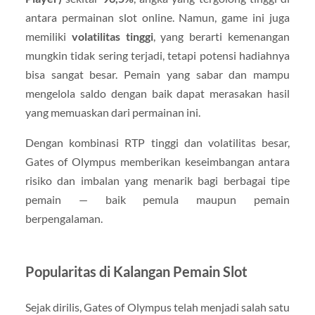
antara permainan slot online. Namun, game ini juga
memiliki
volatilitas tinggi
, yang berarti kemenangan
mungkin tidak sering terjadi, tetapi potensi hadiahnya
bisa sangat besar. Pemain yang sabar dan mampu
mengelola saldo dengan baik dapat merasakan hasil
yang memuaskan dari permainan ini.
Dengan kombinasi RTP tinggi dan volatilitas besar,
Gates of Olympus memberikan keseimbangan antara
risiko dan imbalan yang menarik bagi berbagai tipe
pemain — baik pemula maupun pemain
berpengalaman.
Popularitas di Kalangan Pemain Slot
Sejak dirilis, Gates of Olympus telah menjadi salah satu