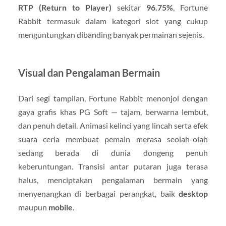
RTP (Return to Player)
sekitar
96.75%
, Fortune
Rabbit termasuk dalam kategori slot yang cukup
menguntungkan dibanding banyak permainan sejenis.
Visual dan Pengalaman Bermain
Dari segi tampilan, Fortune Rabbit menonjol dengan
gaya grafis khas PG Soft — tajam, berwarna lembut,
dan penuh detail. Animasi kelinci yang lincah serta efek
suara ceria membuat pemain merasa seolah-olah
sedang berada di dunia dongeng penuh
keberuntungan. Transisi antar putaran juga terasa
halus, menciptakan pengalaman bermain yang
menyenangkan di berbagai perangkat, baik
desktop
maupun
mobile
.