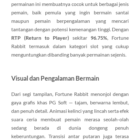
permainan ini membuatnya cocok untuk berbagai jenis
pemain, baik pemula yang ingin bermain santai
maupun pemain berpengalaman yang mencari
tantangan dengan potensi kemenangan tinggi. Dengan
RTP (Return to Player)
sekitar
96.75%
, Fortune
Rabbit termasuk dalam kategori slot yang cukup
menguntungkan dibanding banyak permainan sejenis.
Visual dan Pengalaman Bermain
Dari segi tampilan, Fortune Rabbit menonjol dengan
gaya grafis khas PG Soft — tajam, berwarna lembut,
dan penuh detail. Animasi kelinci yang lincah serta efek
suara ceria membuat pemain merasa seolah-olah
sedang berada di dunia dongeng penuh
keberuntungan. Transisi antar putaran juga terasa