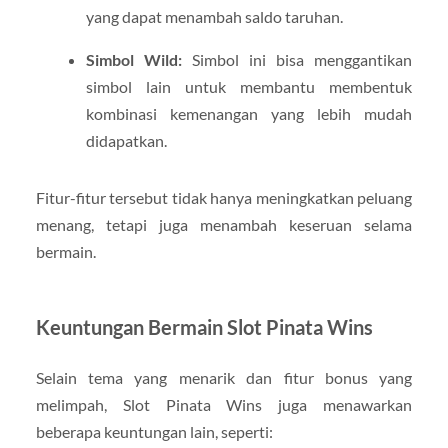
yang dapat menambah saldo taruhan.
Simbol Wild:
Simbol ini bisa menggantikan
simbol lain untuk membantu membentuk
kombinasi kemenangan yang lebih mudah
didapatkan.
Fitur-fitur tersebut tidak hanya meningkatkan peluang
menang, tetapi juga menambah keseruan selama
bermain.
Keuntungan Bermain Slot Pinata Wins
Selain tema yang menarik dan fitur bonus yang
melimpah, Slot Pinata Wins juga menawarkan
beberapa keuntungan lain, seperti: