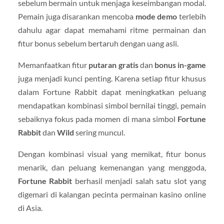
sebelum bermain untuk menjaga keseimbangan modal.
Pemain juga disarankan mencoba
mode demo
terlebih
dahulu agar dapat memahami ritme permainan dan
fitur bonus sebelum bertaruh dengan uang asli.
Memanfaatkan fitur
putaran gratis
dan
bonus in-game
juga menjadi kunci penting. Karena setiap fitur khusus
dalam Fortune Rabbit dapat meningkatkan peluang
mendapatkan kombinasi simbol bernilai tinggi, pemain
sebaiknya fokus pada momen di mana simbol
Fortune
Rabbit
dan
Wild
sering muncul.
Dengan kombinasi visual yang memikat, fitur bonus
menarik, dan peluang kemenangan yang menggoda,
Fortune Rabbit
berhasil menjadi salah satu slot yang
digemari di kalangan pecinta permainan kasino online
di Asia.