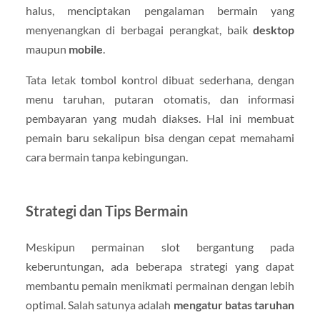
halus, menciptakan pengalaman bermain yang
menyenangkan di berbagai perangkat, baik
desktop
maupun
mobile
.
Tata letak tombol kontrol dibuat sederhana, dengan
menu taruhan, putaran otomatis, dan informasi
pembayaran yang mudah diakses. Hal ini membuat
pemain baru sekalipun bisa dengan cepat memahami
cara bermain tanpa kebingungan.
Strategi dan Tips Bermain
Meskipun permainan slot bergantung pada
keberuntungan, ada beberapa strategi yang dapat
membantu pemain menikmati permainan dengan lebih
optimal. Salah satunya adalah
mengatur batas taruhan