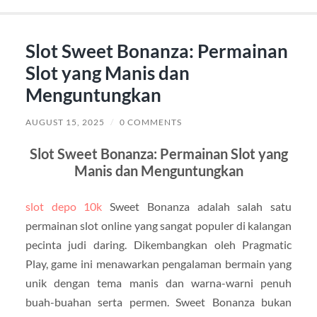
Slot Sweet Bonanza: Permainan
Slot yang Manis dan
Menguntungkan
AUGUST 15, 2025
/
0 COMMENTS
Slot Sweet Bonanza: Permainan Slot yang
Manis dan Menguntungkan
slot depo 10k
Sweet Bonanza adalah salah satu
permainan slot online yang sangat populer di kalangan
pecinta judi daring. Dikembangkan oleh Pragmatic
Play, game ini menawarkan pengalaman bermain yang
unik dengan tema manis dan warna-warni penuh
buah-buahan serta permen. Sweet Bonanza bukan