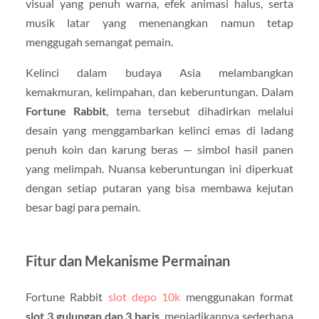
visual yang penuh warna, efek animasi halus, serta
musik latar yang menenangkan namun tetap
menggugah semangat pemain.
Kelinci dalam budaya Asia melambangkan
kemakmuran, kelimpahan, dan keberuntungan. Dalam
Fortune Rabbit
, tema tersebut dihadirkan melalui
desain yang menggambarkan kelinci emas di ladang
penuh koin dan karung beras — simbol hasil panen
yang melimpah. Nuansa keberuntungan ini diperkuat
dengan setiap putaran yang bisa membawa kejutan
besar bagi para pemain.
Fitur dan Mekanisme Permainan
Fortune Rabbit
slot depo 10k
menggunakan format
slot 3 gulungan dan 3 baris
, menjadikannya sederhana