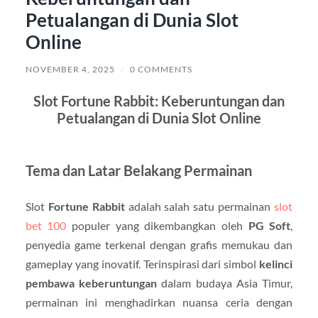
Petualangan di Dunia Slot
Online
NOVEMBER 4, 2025
/
0 COMMENTS
Slot Fortune Rabbit: Keberuntungan dan
Petualangan di Dunia Slot Online
Tema dan Latar Belakang Permainan
Slot
Fortune Rabbit
adalah salah satu permainan
slot
bet 100
populer yang dikembangkan oleh
PG Soft
,
penyedia game terkenal dengan grafis memukau dan
gameplay yang inovatif. Terinspirasi dari simbol
kelinci
pembawa keberuntungan
dalam budaya Asia Timur,
permainan ini menghadirkan nuansa ceria dengan