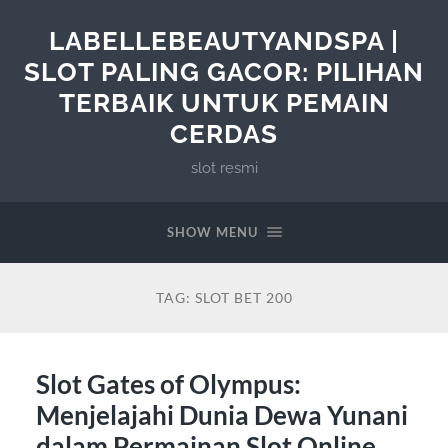
LABELLEBEAUTYANDSPA |
SLOT PALING GACOR: PILIHAN
TERBAIK UNTUK PEMAIN
CERDAS
slot resmi
SHOW MENU
TAG:
SLOT BET 200
Slot Gates of Olympus:
Menjelajahi Dunia Dewa Yunani
dalam Permainan Slot Online