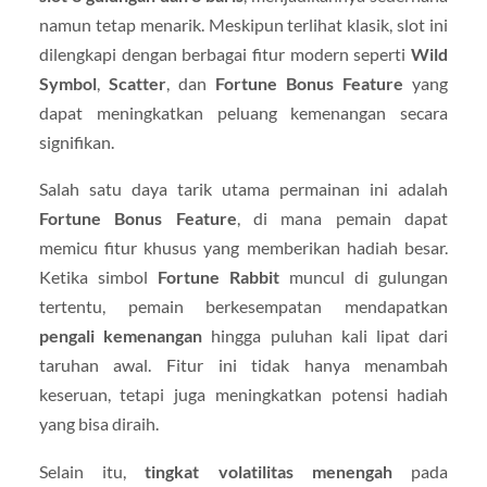
namun tetap menarik. Meskipun terlihat klasik, slot ini
dilengkapi dengan berbagai fitur modern seperti
Wild
Symbol
,
Scatter
, dan
Fortune Bonus Feature
yang
dapat meningkatkan peluang kemenangan secara
signifikan.
Salah satu daya tarik utama permainan ini adalah
Fortune Bonus Feature
, di mana pemain dapat
memicu fitur khusus yang memberikan hadiah besar.
Ketika simbol
Fortune Rabbit
muncul di gulungan
tertentu, pemain berkesempatan mendapatkan
pengali kemenangan
hingga puluhan kali lipat dari
taruhan awal. Fitur ini tidak hanya menambah
keseruan, tetapi juga meningkatkan potensi hadiah
yang bisa diraih.
Selain itu,
tingkat volatilitas menengah
pada