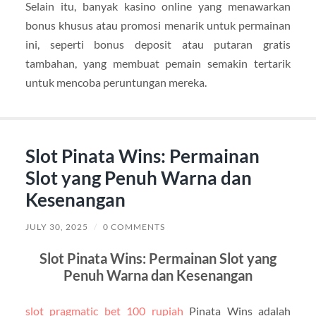
Selain itu, banyak kasino online yang menawarkan
bonus khusus atau promosi menarik untuk permainan
ini, seperti bonus deposit atau putaran gratis
tambahan, yang membuat pemain semakin tertarik
untuk mencoba peruntungan mereka.
Slot Pinata Wins: Permainan
Slot yang Penuh Warna dan
Kesenangan
JULY 30, 2025
/
0 COMMENTS
Slot Pinata Wins: Permainan Slot yang
Penuh Warna dan Kesenangan
slot pragmatic bet 100 rupiah
Pinata Wins adalah