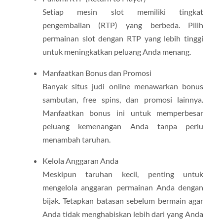
Setiap mesin slot memiliki tingkat
pengembalian (RTP) yang berbeda. Pilih
permainan slot dengan RTP yang lebih tinggi
untuk meningkatkan peluang Anda menang.
Manfaatkan Bonus dan Promosi
Banyak situs judi online menawarkan bonus
sambutan, free spins, dan promosi lainnya.
Manfaatkan bonus ini untuk memperbesar
peluang kemenangan Anda tanpa perlu
menambah taruhan.
Kelola Anggaran Anda
Meskipun taruhan kecil, penting untuk
mengelola anggaran permainan Anda dengan
bijak. Tetapkan batasan sebelum bermain agar
Anda tidak menghabiskan lebih dari yang Anda