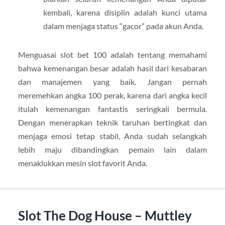
kembali, karena disiplin adalah kunci utama
dalam menjaga status “gacor” pada akun Anda.
Menguasai slot bet 100 adalah tentang memahami
bahwa kemenangan besar adalah hasil dari kesabaran
dan manajemen yang baik. Jangan pernah
meremehkan angka 100 perak, karena dari angka kecil
itulah kemenangan fantastis seringkali bermula.
Dengan menerapkan teknik taruhan bertingkat dan
menjaga emosi tetap stabil, Anda sudah selangkah
lebih maju dibandingkan pemain lain dalam
menaklukkan mesin slot favorit Anda.
Slot The Dog House – Muttley