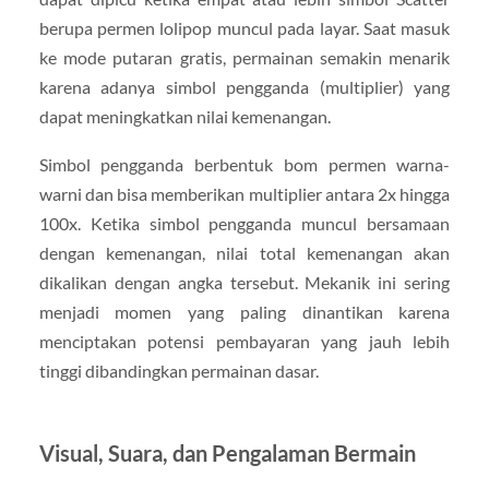
berupa permen lolipop muncul pada layar. Saat masuk
ke mode putaran gratis, permainan semakin menarik
karena adanya simbol pengganda (multiplier) yang
dapat meningkatkan nilai kemenangan.
Simbol pengganda berbentuk bom permen warna-
warni dan bisa memberikan multiplier antara 2x hingga
100x. Ketika simbol pengganda muncul bersamaan
dengan kemenangan, nilai total kemenangan akan
dikalikan dengan angka tersebut. Mekanik ini sering
menjadi momen yang paling dinantikan karena
menciptakan potensi pembayaran yang jauh lebih
tinggi dibandingkan permainan dasar.
Visual, Suara, dan Pengalaman Bermain