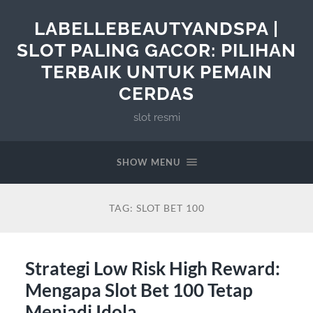
LABELLEBEAUTYANDSPA |
SLOT PALING GACOR: PILIHAN
TERBAIK UNTUK PEMAIN
CERDAS
slot resmi
SHOW MENU
TAG:
SLOT BET 100
Strategi Low Risk High Reward:
Mengapa Slot Bet 100 Tetap
Menjadi Idola