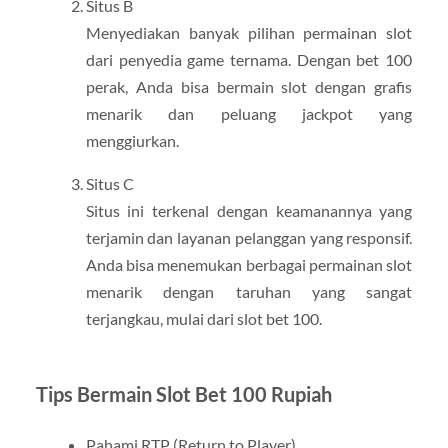
Situs B
Menyediakan banyak pilihan permainan slot
dari penyedia game ternama. Dengan bet 100
perak, Anda bisa bermain slot dengan grafis
menarik dan peluang jackpot yang
menggiurkan.
Situs C
Situs ini terkenal dengan keamanannya yang
terjamin dan layanan pelanggan yang responsif.
Anda bisa menemukan berbagai permainan slot
menarik dengan taruhan yang sangat
terjangkau, mulai dari slot bet 100.
Tips Bermain Slot Bet 100 Rupiah
Pahami RTP (Return to Player)