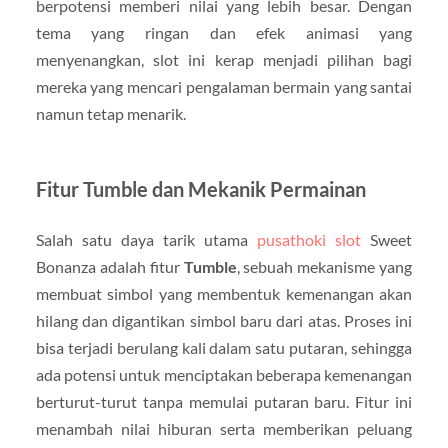
berpotensi memberi nilai yang lebih besar. Dengan
tema yang ringan dan efek animasi yang
menyenangkan, slot ini kerap menjadi pilihan bagi
mereka yang mencari pengalaman bermain yang santai
namun tetap menarik.
Fitur Tumble dan Mekanik Permainan
Salah satu daya tarik utama
pusathoki slot
Sweet
Bonanza adalah fitur
Tumble
, sebuah mekanisme yang
membuat simbol yang membentuk kemenangan akan
hilang dan digantikan simbol baru dari atas. Proses ini
bisa terjadi berulang kali dalam satu putaran, sehingga
ada potensi untuk menciptakan beberapa kemenangan
berturut-turut tanpa memulai putaran baru. Fitur ini
menambah nilai hiburan serta memberikan peluang