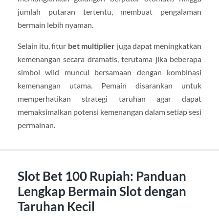
jumlah putaran tertentu, membuat pengalaman
bermain lebih nyaman.
Selain itu, fitur
bet multiplier
juga dapat meningkatkan
kemenangan secara dramatis, terutama jika beberapa
simbol wild muncul bersamaan dengan kombinasi
kemenangan utama. Pemain disarankan untuk
memperhatikan strategi taruhan agar dapat
memaksimalkan potensi kemenangan dalam setiap sesi
permainan.
Slot Bet 100 Rupiah: Panduan
Lengkap Bermain Slot dengan
Taruhan Kecil