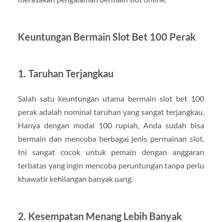
Keuntungan Bermain Slot Bet 100 Perak
1. Taruhan Terjangkau
Salah satu keuntungan utama bermain slot bet 100
perak adalah nominal taruhan yang sangat terjangkau.
Hanya dengan modal 100 rupiah, Anda sudah bisa
bermain dan mencoba berbagai jenis permainan slot.
Ini sangat cocok untuk pemain dengan anggaran
terbatas yang ingin mencoba peruntungan tanpa perlu
khawatir kehilangan banyak uang.
2. Kesempatan Menang Lebih Banyak