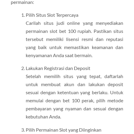
permainan:
Pilih Situs Slot Terpercaya
Carilah situs judi online yang menyediakan
permainan slot bet 100 rupiah. Pastikan situs
tersebut memiliki lisensi resmi dan reputasi
yang baik untuk memastikan keamanan dan
kenyamanan Anda saat bermain.
Lakukan Registrasi dan Deposit
Setelah memilih situs yang tepat, daftarlah
untuk membuat akun dan lakukan deposit
sesuai dengan ketentuan yang berlaku. Untuk
memulai dengan bet 100 perak, pilih metode
pembayaran yang nyaman dan sesuai dengan
kebutuhan Anda.
Pilih Permainan Slot yang Diinginkan