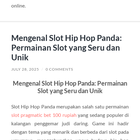
online.
Mengenal Slot Hip Hop Panda:
Permainan Slot yang Seru dan
Unik
JULY 28, 2025
/
0 COMMENTS
Mengenal Slot Hip Hop Panda: Permainan
Slot yang Seru dan Unik
Slot Hip Hop Panda merupakan salah satu permainan
slot pragmatic bet 100 rupiah
yang sedang populer di
kalangan penggemar judi daring. Game ini hadir
dengan tema yang menarik dan berbeda dari slot pada