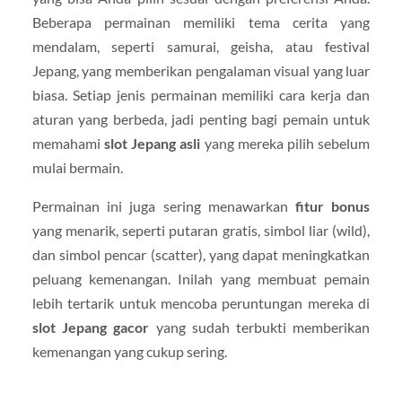
Beberapa permainan memiliki tema cerita yang
mendalam, seperti samurai, geisha, atau festival
Jepang, yang memberikan pengalaman visual yang luar
biasa. Setiap jenis permainan memiliki cara kerja dan
aturan yang berbeda, jadi penting bagi pemain untuk
memahami
slot Jepang asli
yang mereka pilih sebelum
mulai bermain.
Permainan ini juga sering menawarkan
fitur bonus
yang menarik, seperti putaran gratis, simbol liar (wild),
dan simbol pencar (scatter), yang dapat meningkatkan
peluang kemenangan. Inilah yang membuat pemain
lebih tertarik untuk mencoba peruntungan mereka di
slot Jepang gacor
yang sudah terbukti memberikan
kemenangan yang cukup sering.