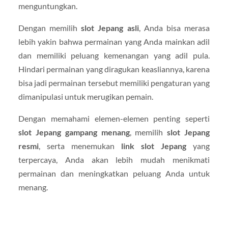
menguntungkan.
Dengan memilih
slot Jepang asli
, Anda bisa merasa
lebih yakin bahwa permainan yang Anda mainkan adil
dan memiliki peluang kemenangan yang adil pula.
Hindari permainan yang diragukan keasliannya, karena
bisa jadi permainan tersebut memiliki pengaturan yang
dimanipulasi untuk merugikan pemain.
Dengan memahami elemen-elemen penting seperti
slot Jepang gampang menang
, memilih
slot Jepang
resmi
, serta menemukan
link slot Jepang
yang
terpercaya, Anda akan lebih mudah menikmati
permainan dan meningkatkan peluang Anda untuk
menang.