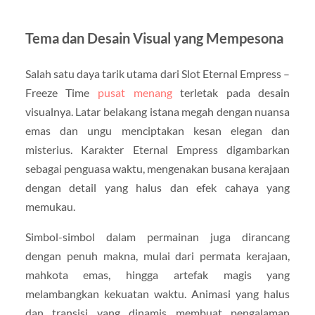
Tema dan Desain Visual yang Mempesona
Salah satu daya tarik utama dari Slot Eternal Empress –
Freeze Time
pusat menang
terletak pada desain
visualnya. Latar belakang istana megah dengan nuansa
emas dan ungu menciptakan kesan elegan dan
misterius. Karakter Eternal Empress digambarkan
sebagai penguasa waktu, mengenakan busana kerajaan
dengan detail yang halus dan efek cahaya yang
memukau.
Simbol-simbol dalam permainan juga dirancang
dengan penuh makna, mulai dari permata kerajaan,
mahkota emas, hingga artefak magis yang
melambangkan kekuatan waktu. Animasi yang halus
dan transisi yang dinamis membuat pengalaman