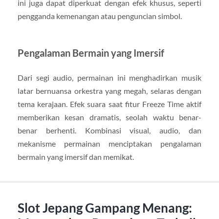
ini juga dapat diperkuat dengan efek khusus, seperti
pengganda kemenangan atau penguncian simbol.
Pengalaman Bermain yang Imersif
Dari segi audio, permainan ini menghadirkan musik
latar bernuansa orkestra yang megah, selaras dengan
tema kerajaan. Efek suara saat fitur Freeze Time aktif
memberikan kesan dramatis, seolah waktu benar-
benar berhenti. Kombinasi visual, audio, dan
mekanisme permainan menciptakan pengalaman
bermain yang imersif dan memikat.
Slot Jepang Gampang Menang: