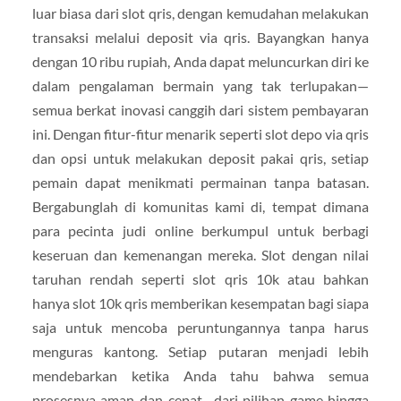
luar biasa dari slot qris, dengan kemudahan melakukan
transaksi melalui deposit via qris. Bayangkan hanya
dengan 10 ribu rupiah, Anda dapat meluncurkan diri ke
dalam pengalaman bermain yang tak terlupakan—
semua berkat inovasi canggih dari sistem pembayaran
ini. Dengan fitur-fitur menarik seperti slot depo via qris
dan opsi untuk melakukan deposit pakai qris, setiap
pemain dapat menikmati permainan tanpa batasan.
Bergabunglah di komunitas kami di, tempat dimana
para pecinta judi online berkumpul untuk berbagi
keseruan dan kemenangan mereka. Slot dengan nilai
taruhan rendah seperti slot qris 10k atau bahkan
hanya slot 10k qris memberikan kesempatan bagi siapa
saja untuk mencoba peruntungannya tanpa harus
menguras kantong. Setiap putaran menjadi lebih
mendebarkan ketika Anda tahu bahwa semua
prosesnya aman dan cepat—dari pilihan game hingga