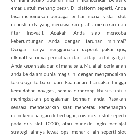
emas untuk menang besar. Di platform seperti, Anda
bisa menemukan berbagai pilihan menarik dari slot
deposit qris yang menawarkan grafis memukau dan
fitur inovatif. Apakah Anda siap mencoba
keberuntungan Anda dengan taruhan minimal?
Dengan hanya menggunakan deposit pakai qris,
nikmati serunya permainan dari setiap sudut gadget
Anda kapan saja dan di mana saja. Mulailah perjalanan
anda ke dalam dunia magis ini dengan mengandalkan
teknologi terbaru—dari keamanan transaksi hingga
kemudahan navigasi, semua dirancang khusus untuk
meningkatkan pengalaman bermain anda. Rasakan
sensasi mendebarkan saat mencetak kemenangan
demi kemenangan di berbagai jenis mesin slot seperti
pada qris slot 10000, atau mungkin ingin menjajal
strategi lainnya lewat opsi menarik lain seperti slot