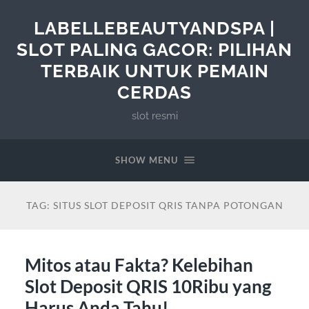
LABELLEBEAUTYANDSPA |
SLOT PALING GACOR: PILIHAN
TERBAIK UNTUK PEMAIN
CERDAS
slot resmi
SHOW MENU
TAG:
SITUS SLOT DEPOSIT QRIS TANPA POTONGAN
Mitos atau Fakta? Kelebihan
Slot Deposit QRIS 10Ribu yang
Harus Anda Tahu!