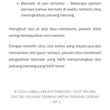
Bermain di jam tertentu – Beberapa pemain
percaya bahwa bermain di waktu tertentu bisa
meningkatkan peluang menang.
Mengikuti tips di atas bisa membantu pemain lebih
sering mendapatkan slot maxwin.
Dengan memilih situs slot online yang terpercaya dan
memainkan slot gacor terbaru, pemain bisa menikmati
pengalaman bermain yang lebih menyenangkan dan
peluang menang yang lebih besar.
© 2026
LABELLEBEAUTYANDSPA | SLOT PALING
GACOR: PILIHAN TERBAIK UNTUK PEMAIN CERDAS
—
UP ↑