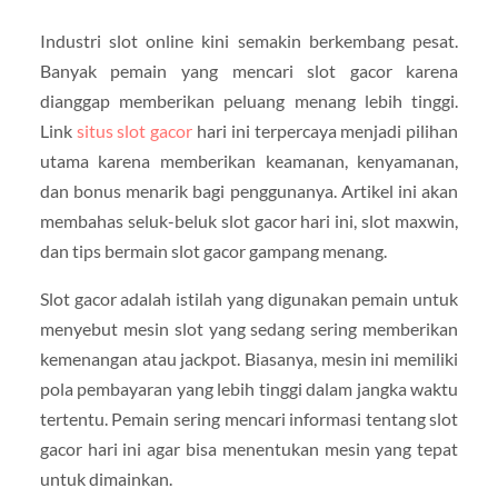
Industri slot online kini semakin berkembang pesat.
Banyak pemain yang mencari slot gacor karena
dianggap memberikan peluang menang lebih tinggi.
Link
situs slot gacor
hari ini
terpercaya menjadi pilihan
utama karena memberikan keamanan, kenyamanan,
dan bonus menarik bagi penggunanya. Artikel ini akan
membahas seluk-beluk slot gacor hari ini, slot maxwin,
dan tips bermain slot gacor gampang menang.
Slot gacor adalah istilah yang digunakan pemain untuk
menyebut mesin slot yang sedang sering memberikan
kemenangan atau jackpot. Biasanya, mesin ini memiliki
pola pembayaran yang lebih tinggi dalam jangka waktu
tertentu. Pemain sering mencari informasi tentang slot
gacor hari ini agar bisa menentukan mesin yang tepat
untuk dimainkan.