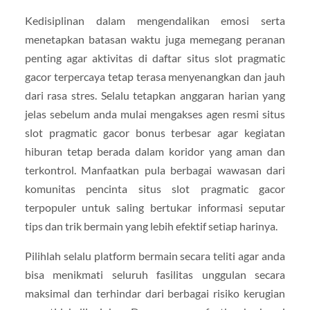
Kedisiplinan dalam mengendalikan emosi serta
menetapkan batasan waktu juga memegang peranan
penting agar aktivitas di daftar situs slot pragmatic
gacor terpercaya tetap terasa menyenangkan dan jauh
dari rasa stres. Selalu tetapkan anggaran harian yang
jelas sebelum anda mulai mengakses agen resmi situs
slot pragmatic gacor bonus terbesar agar kegiatan
hiburan tetap berada dalam koridor yang aman dan
terkontrol. Manfaatkan pula berbagai wawasan dari
komunitas pencinta situs slot pragmatic gacor
terpopuler untuk saling bertukar informasi seputar
tips dan trik bermain yang lebih efektif setiap harinya.
Pilihlah selalu platform bermain secara teliti agar anda
bisa menikmati seluruh fasilitas unggulan secara
maksimal dan terhindar dari berbagai risiko kerugian