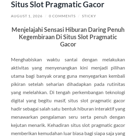
Situs Slot Pragmatic Gacor
AUGUST 1, 2026
/
0 COMMENTS
/
STICKY
Menjelajahi Sensasi Hiburan Daring Penuh
Kegembiraan Di Situs Slot Pragmatic
Gacor
Menghabiskan waktu santai dengan melakukan
aktivitas yang menyenangkan kini menjadi pilihan
utama bagi banyak orang guna menyegarkan kembali
pikiran setelah seharian dihadapkan pada rutinitas
yang melelahkan. Di tengah perkembangan teknologi
digital yang begitu masif, situs slot pragmatic gacor
hadir sebagai salah satu bentuk hiburan interaktif yang
menawarkan pengalaman seru serta penuh dengan
kejutan menarik. Kehadiran situs slot pragmatic gacor
memberikan kemudahan luar biasa bagi siapa saja yang