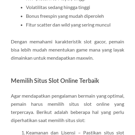
Volatilitas sedang hingga tinggi
Bonus freespin yang mudah diperoleh
Fitur scatter dan wild yang sering muncul
Dengan memahami karakteristik slot gacor, pemain
bisa lebih mudah menentukan game mana yang layak
dimainkan untuk mendapatkan maxwin.
Memilih Situs Slot Online Terbaik
Agar mendapatkan pengalaman bermain yang optimal,
pemain harus memilih situs slot online yang
terpercaya. Berikut adalah beberapa hal yang perlu
diperhatikan saat memilih situs slot:
Keamanan dan Lisensi – Pastikan situs slot