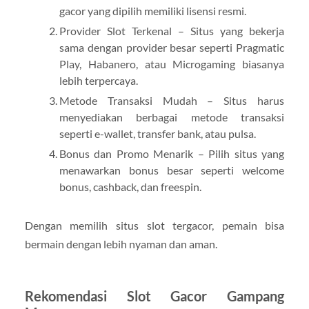
gacor yang dipilih memiliki lisensi resmi.
Provider Slot Terkenal – Situs yang bekerja
sama dengan provider besar seperti Pragmatic
Play, Habanero, atau Microgaming biasanya
lebih terpercaya.
Metode Transaksi Mudah – Situs harus
menyediakan berbagai metode transaksi
seperti e-wallet, transfer bank, atau pulsa.
Bonus dan Promo Menarik – Pilih situs yang
menawarkan bonus besar seperti welcome
bonus, cashback, dan freespin.
Dengan memilih situs slot tergacor, pemain bisa
bermain dengan lebih nyaman dan aman.
Rekomendasi Slot Gacor Gampang