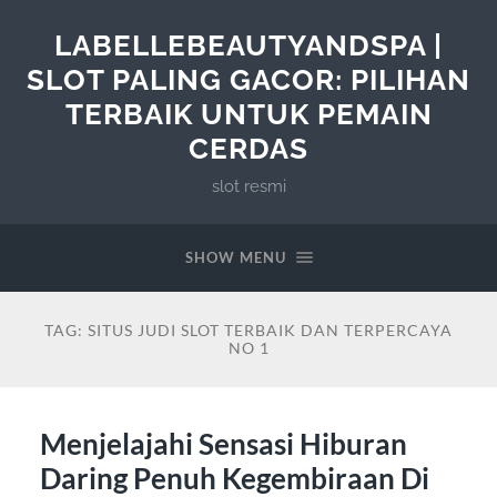
LABELLEBEAUTYANDSPA |
SLOT PALING GACOR: PILIHAN
TERBAIK UNTUK PEMAIN
CERDAS
slot resmi
SHOW MENU
TAG:
SITUS JUDI SLOT TERBAIK DAN TERPERCAYA
NO 1
Menjelajahi Sensasi Hiburan
Daring Penuh Kegembiraan Di