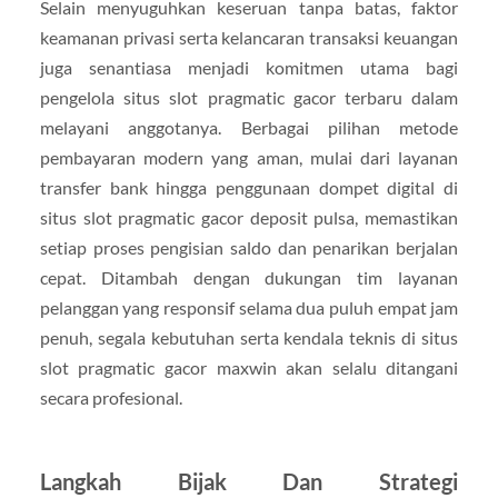
Selain menyuguhkan keseruan tanpa batas, faktor
keamanan privasi serta kelancaran transaksi keuangan
juga senantiasa menjadi komitmen utama bagi
pengelola situs slot pragmatic gacor terbaru dalam
melayani anggotanya. Berbagai pilihan metode
pembayaran modern yang aman, mulai dari layanan
transfer bank hingga penggunaan dompet digital di
situs slot pragmatic gacor deposit pulsa, memastikan
setiap proses pengisian saldo dan penarikan berjalan
cepat. Ditambah dengan dukungan tim layanan
pelanggan yang responsif selama dua puluh empat jam
penuh, segala kebutuhan serta kendala teknis di situs
slot pragmatic gacor maxwin akan selalu ditangani
secara profesional.
Langkah Bijak Dan Strategi