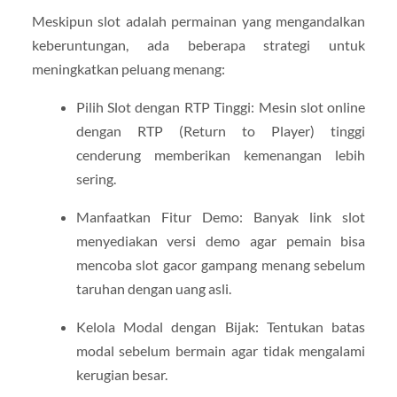
Meskipun slot adalah permainan yang mengandalkan
keberuntungan, ada beberapa strategi untuk
meningkatkan peluang menang:
Pilih Slot dengan RTP Tinggi: Mesin slot online
dengan RTP (Return to Player) tinggi
cenderung memberikan kemenangan lebih
sering.
Manfaatkan Fitur Demo: Banyak link slot
menyediakan versi demo agar pemain bisa
mencoba slot gacor gampang menang sebelum
taruhan dengan uang asli.
Kelola Modal dengan Bijak: Tentukan batas
modal sebelum bermain agar tidak mengalami
kerugian besar.