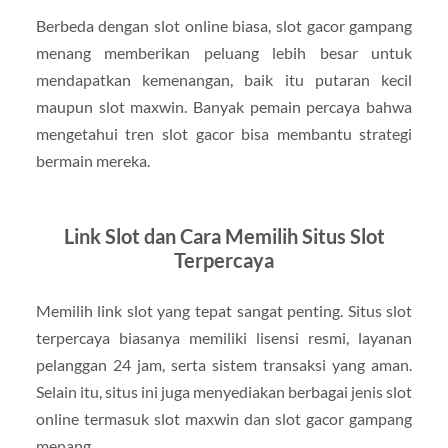
Berbeda dengan slot online biasa, slot gacor gampang
menang memberikan peluang lebih besar untuk
mendapatkan kemenangan, baik itu putaran kecil
maupun slot maxwin. Banyak pemain percaya bahwa
mengetahui tren slot gacor bisa membantu strategi
bermain mereka.
Link Slot dan Cara Memilih Situs Slot
Terpercaya
Memilih link slot yang tepat sangat penting. Situs slot
terpercaya biasanya memiliki lisensi resmi, layanan
pelanggan 24 jam, serta sistem transaksi yang aman.
Selain itu, situs ini juga menyediakan berbagai jenis slot
online termasuk slot maxwin dan slot gacor gampang
menang.