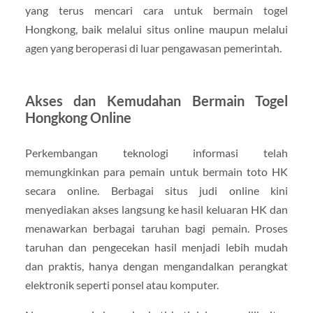
yang terus mencari cara untuk bermain togel
Hongkong, baik melalui situs online maupun melalui
agen yang beroperasi di luar pengawasan pemerintah.
Akses dan Kemudahan Bermain Togel
Hongkong Online
Perkembangan teknologi informasi telah
memungkinkan para pemain untuk bermain toto HK
secara online. Berbagai situs judi online kini
menyediakan akses langsung ke hasil keluaran HK dan
menawarkan berbagai taruhan bagi pemain. Proses
taruhan dan pengecekan hasil menjadi lebih mudah
dan praktis, hanya dengan mengandalkan perangkat
elektronik seperti ponsel atau komputer.