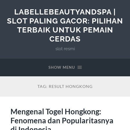
LABELLEBEAUTYANDSPA |
SLOT PALING GACOR: PILIHAN
TERBAIK UNTUK PEMAIN
CERDAS
slot resmi
SHOW MENU
TAG:
RESULT HONGKONG
Mengenal Togel Hongkong:
Fenomena dan Popularitasnya
di Indonesia