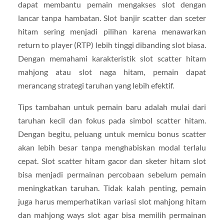
dapat membantu pemain mengakses slot dengan
lancar tanpa hambatan. Slot banjir scatter dan sceter
hitam sering menjadi pilihan karena menawarkan
return to player (RTP) lebih tinggi dibanding slot biasa.
Dengan memahami karakteristik slot scatter hitam
mahjong atau slot naga hitam, pemain dapat
merancang strategi taruhan yang lebih efektif.
Tips tambahan untuk pemain baru adalah mulai dari
taruhan kecil dan fokus pada simbol scatter hitam.
Dengan begitu, peluang untuk memicu bonus scatter
akan lebih besar tanpa menghabiskan modal terlalu
cepat. Slot scatter hitam gacor dan sketer hitam slot
bisa menjadi permainan percobaan sebelum pemain
meningkatkan taruhan. Tidak kalah penting, pemain
juga harus memperhatikan variasi slot mahjong hitam
dan mahjong ways slot agar bisa memilih permainan