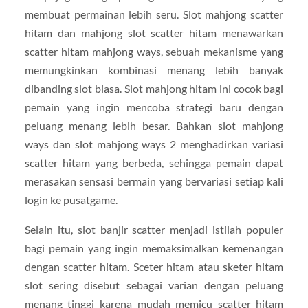
membuat permainan lebih seru. Slot mahjong scatter
hitam dan mahjong slot scatter hitam menawarkan
scatter hitam mahjong ways, sebuah mekanisme yang
memungkinkan kombinasi menang lebih banyak
dibanding slot biasa. Slot mahjong hitam ini cocok bagi
pemain yang ingin mencoba strategi baru dengan
peluang menang lebih besar. Bahkan slot mahjong
ways dan slot mahjong ways 2 menghadirkan variasi
scatter hitam yang berbeda, sehingga pemain dapat
merasakan sensasi bermain yang bervariasi setiap kali
login ke pusatgame.
Selain itu, slot banjir scatter menjadi istilah populer
bagi pemain yang ingin memaksimalkan kemenangan
dengan scatter hitam. Sceter hitam atau sketer hitam
slot sering disebut sebagai varian dengan peluang
menang tinggi karena mudah memicu scatter hitam