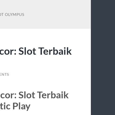
OT OLYMPUS
or: Slot Terbaik
ENTS
cor:
Slot
Terbaik
tic
Play