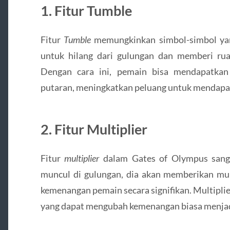
1.
Fitur
Tumble
Fitur
Tumble
memungkinkan
simbol-
simbol
y
untuk
hilang
dari
gulungan
dan
memberi
ru
Dengan
cara
ini,
pemain
bisa
mendapatka
putaran,
meningkatkan
peluang
untuk
mendapa
2.
Fitur
Multiplier
Fitur
multiplier
dalam
Gates
of
Olympus
san
muncul
di
gulungan,
dia
akan
memberikan
mul
kemenangan
pemain
secara
signifikan.
Multipli
yang
dapat
mengubah
kemenangan
biasa
menja