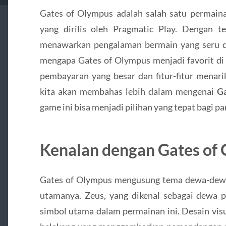
Gates
of
Olympus
adalah
salah
satu
permain
yang
dirilis
oleh
Pragmatic
Play.
Dengan
t
menawarkan
pengalaman
bermain
yang
seru
mengapa
Gates
of
Olympus
menjadi
favorit
d
pembayaran
yang
besar
dan
fitur-
fitur
menar
kita
akan
membahas
lebih
dalam
mengenai
G
game
ini
bisa
menjadi
pilihan
yang
tepat
bagi
pa
Kenalan
dengan
Gates
of
Gates
of
Olympus
mengusung
tema
dewa-
de
utamanya.
Zeus,
yang
dikenal
sebagai
dewa
p
simbol
utama
dalam
permainan
ini.
Desain
vis