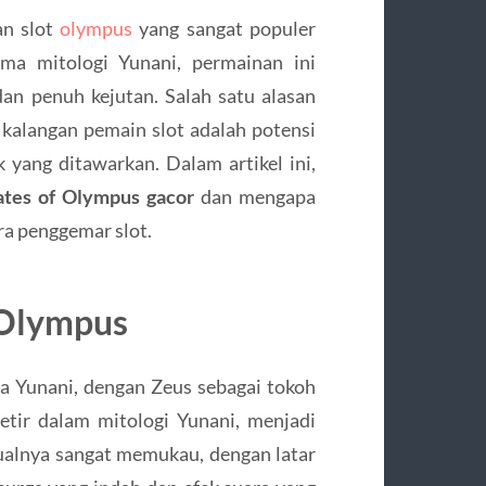
an
slot
olympus
yang
sangat
populer
ema
mitologi
Yunani,
permainan
ini
dan
penuh
kejutan.
Salah
satu
alasan
i
kalangan
pemain
slot
adalah
potensi
ik
yang
ditawarkan.
Dalam
artikel
ini,
ates
of
Olympus
gacor
dan
mengapa
ra
penggemar
slot.
Olympus
wa
Yunani,
dengan
Zeus
sebagai
tokoh
etir
dalam
mitologi
Yunani,
menjadi
ualnya
sangat
memukau,
dengan
latar