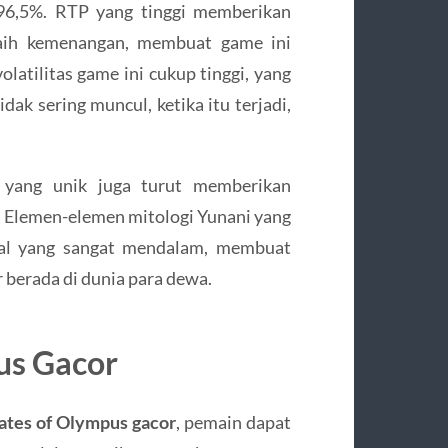
96,5%.
RTP
yang
tinggi
memberikan
aih
kemenangan,
membuat
game
ini
volatilitas
game
ini
cukup
tinggi,
yang
tidak
sering
muncul,
ketika
itu
terjadi,
a
yang
unik
juga
turut
memberikan
.
Elemen-
elemen
mitologi
Yunani
yang
ual
yang
sangat
mendalam,
membuat
r
berada
di
dunia
para
dewa.
us
Gacor
ates
of
Olympus
gacor
,
pemain
dapat