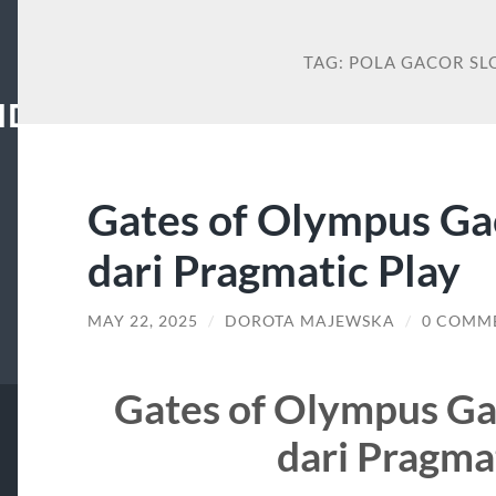
TAG:
POLA GACOR SL
NDSPA
Gates of Olympus Gac
dari Pragmatic Play
MAY 22, 2025
/
DOROTA MAJEWSKA
/
0 COMM
Gates
of
Olympus
Ga
dari
Pragma