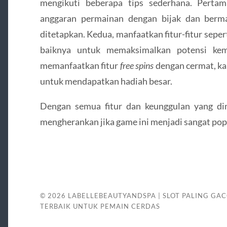
mengikuti
beberapa
tips
sederhana.
Perta
anggaran
permainan
dengan
bijak
dan
berm
ditetapkan.
Kedua,
manfaatkan
fitur-
fitur
seper
baiknya
untuk
memaksimalkan
potensi
ke
memanfaatkan
fitur
free
spins
dengan
cermat,
k
untuk
mendapatkan
hadiah
besar.
Dengan
semua
fitur
dan
keunggulan
yang
di
mengherankan
jika
game
ini
menjadi
sangat
pop
© 2026
LABELLEBEAUTYANDSPA | SLOT PALING GAC
TERBAIK UNTUK PEMAIN CERDAS