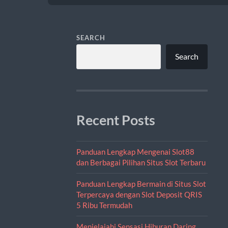
SEARCH
Search
Recent Posts
Panduan Lengkap Mengenai Slot88
dan Berbagai Pilihan Situs Slot Terbaru
Panduan Lengkap Bermain di Situs Slot
Terpercaya dengan Slot Deposit QRIS
5 Ribu Termudah
Menjelajahi Sensasi Hiburan Daring