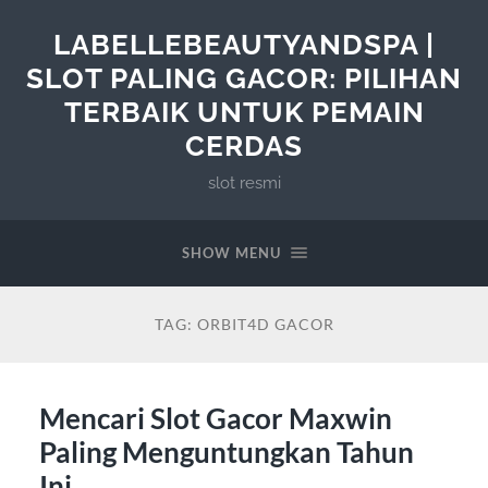
LABELLEBEAUTYANDSPA |
SLOT PALING GACOR: PILIHAN
TERBAIK UNTUK PEMAIN
CERDAS
slot resmi
SHOW MENU
TAG:
ORBIT4D GACOR
Mencari Slot Gacor Maxwin
Paling Menguntungkan Tahun
Ini