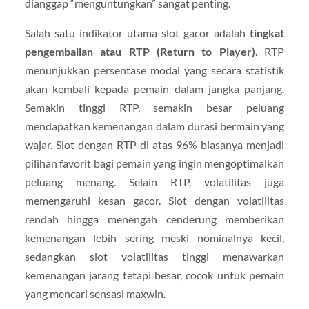
dianggap “menguntungkan” sangat penting.
Salah satu indikator utama slot gacor adalah
tingkat
pengembalian atau RTP (Return to Player)
. RTP
menunjukkan persentase modal yang secara statistik
akan kembali kepada pemain dalam jangka panjang.
Semakin tinggi RTP, semakin besar peluang
mendapatkan kemenangan dalam durasi bermain yang
wajar. Slot dengan RTP di atas 96% biasanya menjadi
pilihan favorit bagi pemain yang ingin mengoptimalkan
peluang menang. Selain RTP, volatilitas juga
memengaruhi kesan gacor. Slot dengan volatilitas
rendah hingga menengah cenderung memberikan
kemenangan lebih sering meski nominalnya kecil,
sedangkan slot volatilitas tinggi menawarkan
kemenangan jarang tetapi besar, cocok untuk pemain
yang mencari sensasi maxwin.