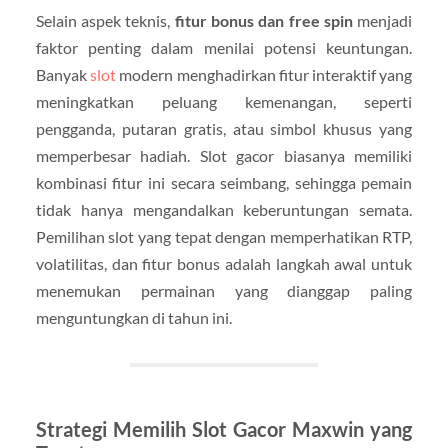
Selain aspek teknis,
fitur bonus dan free spin
menjadi
faktor penting dalam menilai potensi keuntungan.
Banyak
slot
modern menghadirkan fitur interaktif yang
meningkatkan peluang kemenangan, seperti
pengganda, putaran gratis, atau simbol khusus yang
memperbesar hadiah. Slot gacor biasanya memiliki
kombinasi fitur ini secara seimbang, sehingga pemain
tidak hanya mengandalkan keberuntungan semata.
Pemilihan slot yang tepat dengan memperhatikan RTP,
volatilitas, dan fitur bonus adalah langkah awal untuk
menemukan permainan yang dianggap paling
menguntungkan di tahun ini.
Strategi Memilih Slot Gacor Maxwin yang