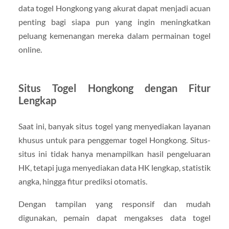
data togel Hongkong yang akurat dapat menjadi acuan
penting bagi siapa pun yang ingin meningkatkan
peluang kemenangan mereka dalam permainan togel
online.
Situs Togel Hongkong dengan Fitur
Lengkap
Saat ini, banyak situs togel yang menyediakan layanan
khusus untuk para penggemar togel Hongkong. Situs-
situs ini tidak hanya menampilkan hasil pengeluaran
HK, tetapi juga menyediakan data HK lengkap, statistik
angka, hingga fitur prediksi otomatis.
Dengan tampilan yang responsif dan mudah
digunakan, pemain dapat mengakses data togel