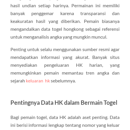
hasil undian setiap harinya. Permainan ini memiliki
banyak penggemar karena transparansi dan
keakuratan hasil yang diberikan. Pemain biasanya
mengandalkan data togel hongkong sebagai referensi
untuk menganalisis angka yang mungkin muncul.
Penting untuk selalu menggunakan sumber resmi agar
mendapatkan informasi yang akurat. Banyak situs
menyediakan pengeluaran HK harian, yang
memungkinkan pemain memantau tren angka dan
sejarah
keluaran hk
sebelumnya.
Pentingnya Data HK dalam Bermain Togel
Bagi pemain togel, data HK adalah aset penting. Data
ini berisi informasi lengkap tentang nomor yang keluar