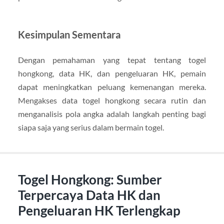
Kesimpulan Sementara
Dengan pemahaman yang tepat tentang togel
hongkong, data HK, dan pengeluaran HK, pemain
dapat meningkatkan peluang kemenangan mereka.
Mengakses data togel hongkong secara rutin dan
menganalisis pola angka adalah langkah penting bagi
siapa saja yang serius dalam bermain togel.
Togel Hongkong: Sumber
Terpercaya Data HK dan
Pengeluaran HK Terlengkap