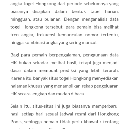
angka togel Hongkong dari periode sebelumnya yang
biasanya disajikan dalam bentuk tabel harian,
mingguan, atau bulanan. Dengan menganalisis data
togel Hongkong tersebut, para pemain bisa melihat
tren angka, frekuensi kemunculan nomor tertentu,
hingga kombinasi angka yang sering muncul.
Bagi para pemain berpengalaman, penggunaan data
HK bukan sekadar melihat hasil, tetapi juga menjadi
dasar dalam membuat prediksi yang lebih terarah.
Karena itu, banyak situs togel Hongkong menyediakan
halaman khusus yang menampilkan rekap pengeluaran
HK secara lengkap dan mudah dibaca.
Selain itu, situs-situs ini juga biasanya memperbarui
hasil setiap hari sesuai jadwal resmi dari Hongkong
Pools, sehingga pemain tidak perlu khawatir tentang