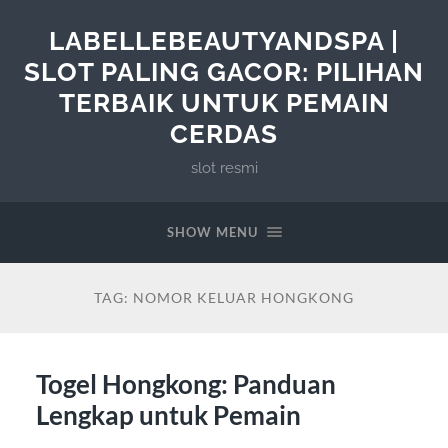
LABELLEBEAUTYANDSPA |
SLOT PALING GACOR: PILIHAN
TERBAIK UNTUK PEMAIN
CERDAS
slot resmi
SHOW MENU
TAG:
NOMOR KELUAR HONGKONG
Togel Hongkong: Panduan
Lengkap untuk Pemain