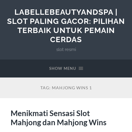
LABELLEBEAUTYANDSPA |
SLOT PALING GACOR: PILIHAN
TERBAIK UNTUK PEMAIN
CERDAS
slot resmi
SHOW MENU
TAG:
MAHJONG WINS 1
Menikmati Sensasi Slot
Mahjong dan Mahjong Wins