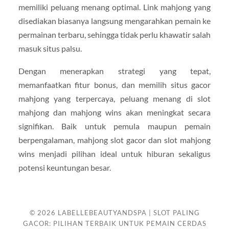
memiliki peluang menang optimal. Link mahjong yang
disediakan biasanya langsung mengarahkan pemain ke
permainan terbaru, sehingga tidak perlu khawatir salah
masuk situs palsu.
Dengan menerapkan strategi yang tepat,
memanfaatkan fitur bonus, dan memilih situs gacor
mahjong yang terpercaya, peluang menang di slot
mahjong dan mahjong wins akan meningkat secara
signifikan. Baik untuk pemula maupun pemain
berpengalaman, mahjong slot gacor dan slot mahjong
wins menjadi pilihan ideal untuk hiburan sekaligus
potensi keuntungan besar.
© 2026
LABELLEBEAUTYANDSPA | SLOT PALING
GACOR: PILIHAN TERBAIK UNTUK PEMAIN CERDAS