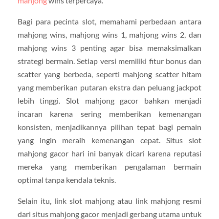
mahjong
wins terpercaya.
Bagi para pecinta slot, memahami perbedaan antara
mahjong wins, mahjong wins 1, mahjong wins 2, dan
mahjong wins 3 penting agar bisa memaksimalkan
strategi bermain. Setiap versi memiliki fitur bonus dan
scatter yang berbeda, seperti mahjong scatter hitam
yang memberikan putaran ekstra dan peluang jackpot
lebih tinggi. Slot mahjong gacor bahkan menjadi
incaran karena sering memberikan kemenangan
konsisten, menjadikannya pilihan tepat bagi pemain
yang ingin meraih kemenangan cepat. Situs slot
mahjong gacor hari ini banyak dicari karena reputasi
mereka yang memberikan pengalaman bermain
optimal tanpa kendala teknis.
Selain itu, link slot mahjong atau link mahjong resmi
dari situs mahjong gacor menjadi gerbang utama untuk