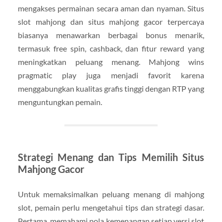
mengakses permainan secara aman dan nyaman. Situs
slot mahjong dan situs mahjong gacor terpercaya
biasanya menawarkan berbagai bonus menarik,
termasuk free spin, cashback, dan fitur reward yang
meningkatkan peluang menang. Mahjong wins
pragmatic play juga menjadi favorit karena
menggabungkan kualitas grafis tinggi dengan RTP yang
menguntungkan pemain.
Strategi Menang dan Tips Memilih Situs
Mahjong Gacor
Untuk memaksimalkan peluang menang di mahjong
slot, pemain perlu mengetahui tips dan strategi dasar.
Pertama, memahami pola kemenangan setiap versi slot