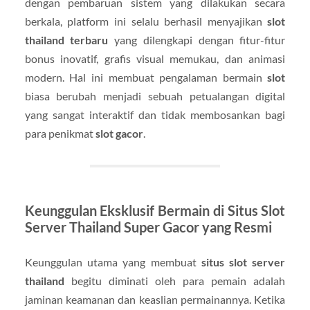
dengan pembaruan sistem yang dilakukan secara
berkala, platform ini selalu berhasil menyajikan
slot
thailand terbaru
yang dilengkapi dengan fitur-fitur
bonus inovatif, grafis visual memukau, dan animasi
modern. Hal ini membuat pengalaman bermain
slot
biasa berubah menjadi sebuah petualangan digital
yang sangat interaktif dan tidak membosankan bagi
para penikmat
slot gacor
.
Keunggulan Eksklusif Bermain di Situs Slot
Server Thailand Super Gacor yang Resmi
Keunggulan utama yang membuat
situs slot server
thailand
begitu diminati oleh para pemain adalah
jaminan keamanan dan keaslian permainannya. Ketika