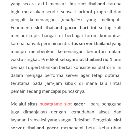
yang secara aktif mencari
link slot thailand
karena
ingin merasakan sendiri sensasi jackpot progresif dan
pengali kemenangan (
multiplier
) yang melimpah.
Fenomena
slot thailand gacor hari ini
sering kali
menjadi topik hangat di berbagai forum komunitas
karena banyak permainan di
situs server thailand
yang
mampu memberikan kemenangan beruntun dalam
waktu singkat. Predikat sebagai
slot thailand no 1
pun
berhasil dipertahankan berkat konsistensi platform ini
dalam menjaga performa server agar tetap optimal,
terutama pada jam-jam sibuk di mana lalu lintas
pemain sedang mencapai puncaknya.
Melalui
situs
pusatgame slot
gacor
, para pengguna
juga dimanjakan dengan kemudahan akses dan
layanan transaksi yang sangat fleksibel. Pengelola
slot
server thailand gacor
memahami betul kebutuhan