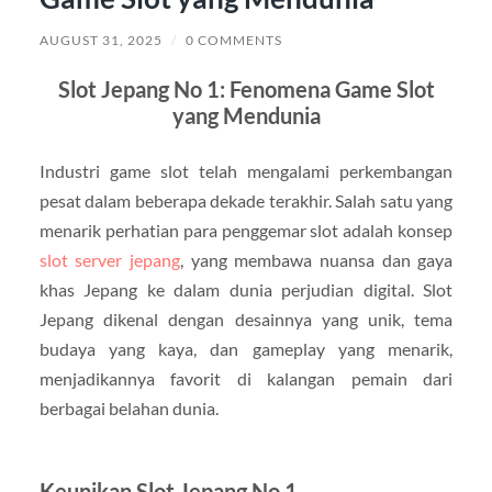
AUGUST 31, 2025
/
0 COMMENTS
Slot Jepang No 1: Fenomena Game Slot
yang Mendunia
Industri game slot telah mengalami perkembangan
pesat dalam beberapa dekade terakhir. Salah satu yang
menarik perhatian para penggemar slot adalah konsep
slot server jepang
, yang membawa nuansa dan gaya
khas Jepang ke dalam dunia perjudian digital. Slot
Jepang dikenal dengan desainnya yang unik, tema
budaya yang kaya, dan gameplay yang menarik,
menjadikannya favorit di kalangan pemain dari
berbagai belahan dunia.
Keunikan Slot Jepang No 1