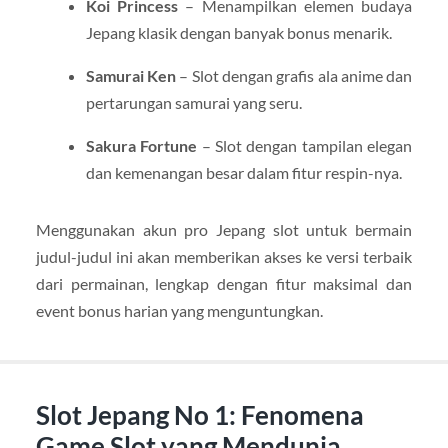
Koi Princess
– Menampilkan elemen budaya
Jepang klasik dengan banyak bonus menarik.
Samurai Ken
– Slot dengan grafis ala anime dan
pertarungan samurai yang seru.
Sakura Fortune
– Slot dengan tampilan elegan
dan kemenangan besar dalam fitur respin-nya.
Menggunakan akun pro Jepang slot untuk bermain
judul-judul ini akan memberikan akses ke versi terbaik
dari permainan, lengkap dengan fitur maksimal dan
event bonus harian yang menguntungkan.
Slot Jepang No 1: Fenomena
Game Slot yang Mendunia