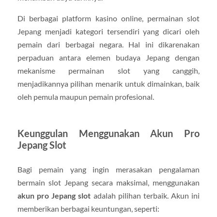
Di berbagai platform kasino online, permainan slot
Jepang menjadi kategori tersendiri yang dicari oleh
pemain dari berbagai negara. Hal ini dikarenakan
perpaduan antara elemen budaya Jepang dengan
mekanisme permainan slot yang canggih,
menjadikannya pilihan menarik untuk dimainkan, baik
oleh pemula maupun pemain profesional.
Keunggulan Menggunakan Akun Pro
Jepang Slot
Bagi pemain yang ingin merasakan pengalaman
bermain slot Jepang secara maksimal, menggunakan
akun pro Jepang slot
adalah pilihan terbaik. Akun ini
memberikan berbagai keuntungan, seperti: