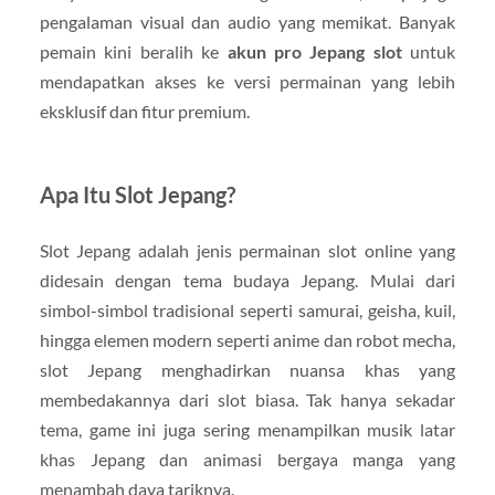
pengalaman visual dan audio yang memikat. Banyak
pemain kini beralih ke
akun pro Jepang slot
untuk
mendapatkan akses ke versi permainan yang lebih
eksklusif dan fitur premium.
Apa Itu Slot Jepang?
Slot Jepang adalah jenis permainan slot online yang
didesain dengan tema budaya Jepang. Mulai dari
simbol-simbol tradisional seperti samurai, geisha, kuil,
hingga elemen modern seperti anime dan robot mecha,
slot Jepang menghadirkan nuansa khas yang
membedakannya dari slot biasa. Tak hanya sekadar
tema, game ini juga sering menampilkan musik latar
khas Jepang dan animasi bergaya manga yang
menambah daya tariknya.