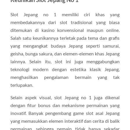
Slot Jepang no 1 memiliki ciri khas yang
membedakannya dari slot tradisional yang biasa
ditemukan di kasino konvensional maupun online.
Salah satu keunikannya terletak pada tema dan grafis
yang mengangkat budaya Jepang seperti samurai,
geisha, bunga sakura, dan elemen-elemen khas Jepang
lainnya. Selain itu, slot ini juga menggabungkan
teknologi modern dengan estetika klasik Jepang,
menghasilkan pengalaman bermain yang tak
terlupakan.
Selain aspek visual, slot Jepang no 1 juga dikenal
dengan fitur bonus dan mekanisme permainan yang
inovatif. Banyak pengembang game slot asal Jepang
yang memasukkan elemen interaktif dan cerita di balik
permainan, sehingga pemain tidak hanya sekadar