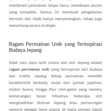
menikmati permainan tanpa harus memahami aturan
yang kompleks. Semua ini membuat pengalaman
bermain slot tidak hanya menyenangkan, tetapi juga
menantang secara strategis.
Ragam Permainan Unik yang Terinspirasi
Budaya Jepang
Salah satu daya tarik utama dari slot Jepang adalah
ragam permainan unik
yang terinspirasi dari budaya
dan tradisi Jepang. Setiap permainan memiliki
karakteristik berbeda, mulai dari jumlah paylines,
simbol bonus, hingga fitur mini-game yang memicu
kemenangan besar. Misalnya, beberapa slot
menghadirkan festival Jepang atau pertarungan
samurai sebagai tema utama, di mana pemain dapat