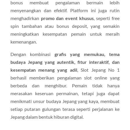
bonus membuat pengalaman bermain lebih
menyenangkan dan efektif. Platform ini juga rutin
menghadirkan
promo dan event khusus
, seperti free
spin tambahan atau bonus deposit, yang semakin
meningkatkan kesempatan pemain untuk meraih
kemenangan.
Dengan kombinasi
grafis yang memukau, tema
budaya Jepang yang autentik, fitur interaktif, dan
kesempatan menang yang adil
, Slot Jepang No 1
berhasil memberikan pengalaman slot online yang
berbeda dan menghibur. Pemain tidak hanya
merasakan keseruan permainan, tetapi juga dapat
menikmati unsur budaya Jepang yang kaya, membuat
setiap putaran gulungan terasa seperti perjalanan ke
Jepang dalam bentuk hiburan digital.