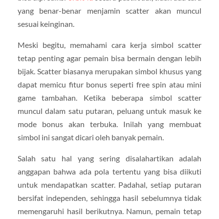
yang benar-benar menjamin scatter akan muncul
sesuai keinginan.
Meski begitu, memahami cara kerja simbol scatter
tetap penting agar pemain bisa bermain dengan lebih
bijak. Scatter biasanya merupakan simbol khusus yang
dapat memicu fitur bonus seperti free spin atau mini
game tambahan. Ketika beberapa simbol scatter
muncul dalam satu putaran, peluang untuk masuk ke
mode bonus akan terbuka. Inilah yang membuat
simbol ini sangat dicari oleh banyak pemain.
Salah satu hal yang sering disalahartikan adalah
anggapan bahwa ada pola tertentu yang bisa diikuti
untuk mendapatkan scatter. Padahal, setiap putaran
bersifat independen, sehingga hasil sebelumnya tidak
memengaruhi hasil berikutnya. Namun, pemain tetap