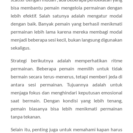
bisa membantu pemain mengelola permainan dengan
lebih efektif. Salah satunya adalah mengatur modal
dengan baik. Banyak pemain yang berhasil menikmati
permainan lebih lama karena mereka membagi modal
menjadi beberapa sesi kecil, bukan langsung digunakan
sekaligus.
Strategi berikutnya adalah memperhatikan ritme
permainan. Beberapa pemain memilih untuk tidak
bermain secara terus-menerus, tetapi memberi jeda di
antara sesi permainan. Tujuannya adalah untuk
menjaga fokus dan menghindari keputusan emosional
saat bermain. Dengan kondisi yang lebih tenang,
pemain biasanya bisa lebih menikmati permainan
tanpa tekanan.
Selain itu, penting juga untuk memahami kapan harus