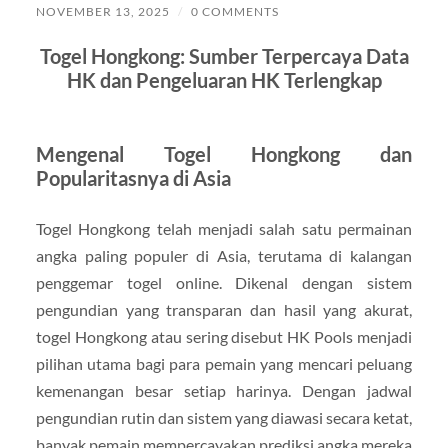
NOVEMBER 13, 2025
/
0 COMMENTS
Togel Hongkong: Sumber Terpercaya Data
HK dan Pengeluaran HK Terlengkap
Mengenal Togel Hongkong dan
Popularitasnya di Asia
Togel Hongkong telah menjadi salah satu permainan
angka paling populer di Asia, terutama di kalangan
penggemar togel online. Dikenal dengan sistem
pengundian yang transparan dan hasil yang akurat,
togel Hongkong atau sering disebut HK Pools menjadi
pilihan utama bagi para pemain yang mencari peluang
kemenangan besar setiap harinya. Dengan jadwal
pengundian rutin dan sistem yang diawasi secara ketat,
banyak pemain mempercayakan prediksi angka mereka