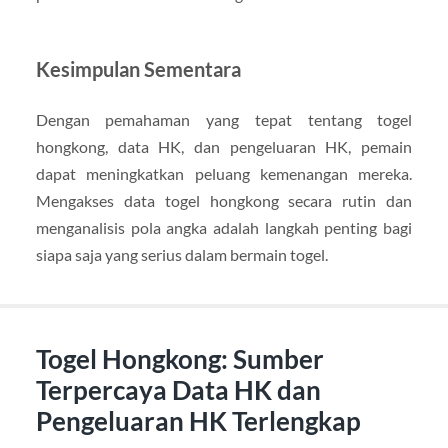
Kesimpulan Sementara
Dengan pemahaman yang tepat tentang togel
hongkong, data HK, dan pengeluaran HK, pemain
dapat meningkatkan peluang kemenangan mereka.
Mengakses data togel hongkong secara rutin dan
menganalisis pola angka adalah langkah penting bagi
siapa saja yang serius dalam bermain togel.
Togel Hongkong: Sumber
Terpercaya Data HK dan
Pengeluaran HK Terlengkap