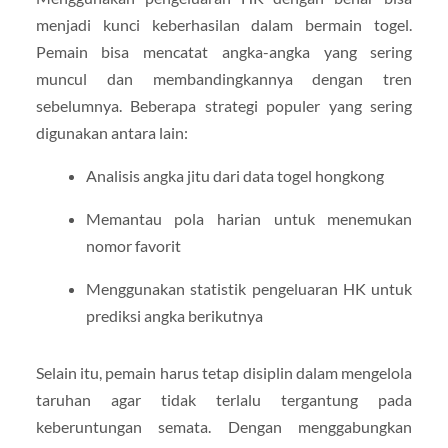
menjadi kunci keberhasilan dalam bermain togel.
Pemain bisa mencatat angka-angka yang sering
muncul dan membandingkannya dengan tren
sebelumnya. Beberapa strategi populer yang sering
digunakan antara lain:
Analisis angka jitu dari data togel hongkong
Memantau pola harian untuk menemukan
nomor favorit
Menggunakan statistik pengeluaran HK untuk
prediksi angka berikutnya
Selain itu, pemain harus tetap disiplin dalam mengelola
taruhan agar tidak terlalu tergantung pada
keberuntungan semata. Dengan menggabungkan