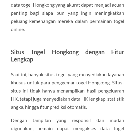
data togel Hongkong yang akurat dapat menjadi acuan
penting bagi siapa pun yang ingin meningkatkan
peluang kemenangan mereka dalam permainan togel
online.
Situs Togel Hongkong dengan Fitur
Lengkap
Saat ini, banyak situs togel yang menyediakan layanan
khusus untuk para penggemar togel Hongkong. Situs-
situs ini tidak hanya menampilkan hasil pengeluaran
HK, tetapi juga menyediakan data HK lengkap, statistik
angka, hingga fitur prediksi otomatis.
Dengan tampilan yang responsif dan mudah
digunakan, pemain dapat mengakses data togel