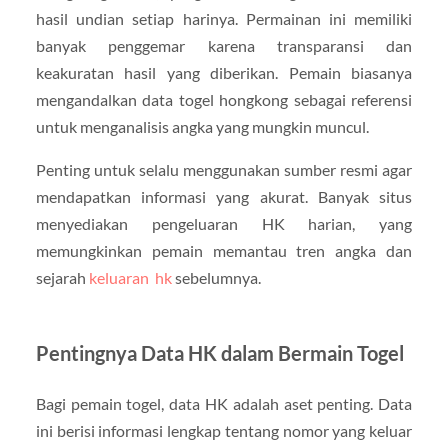
hasil undian setiap harinya. Permainan ini memiliki
banyak penggemar karena transparansi dan
keakuratan hasil yang diberikan. Pemain biasanya
mengandalkan data togel hongkong sebagai referensi
untuk menganalisis angka yang mungkin muncul.
Penting untuk selalu menggunakan sumber resmi agar
mendapatkan informasi yang akurat. Banyak situs
menyediakan pengeluaran HK harian, yang
memungkinkan pemain memantau tren angka dan
sejarah
keluaran hk
sebelumnya.
Pentingnya Data HK dalam Bermain Togel
Bagi pemain togel, data HK adalah aset penting. Data
ini berisi informasi lengkap tentang nomor yang keluar