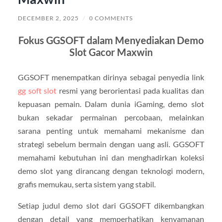
DECEMBER 2, 2025
/
0 COMMENTS
Fokus GGSOFT dalam Menyediakan Demo
Slot Gacor Maxwin
GGSOFT menempatkan dirinya sebagai penyedia link
gg soft slot
resmi yang berorientasi pada kualitas dan
kepuasan pemain. Dalam dunia iGaming, demo slot
bukan sekadar permainan percobaan, melainkan
sarana penting untuk memahami mekanisme dan
strategi sebelum bermain dengan uang asli. GGSOFT
memahami kebutuhan ini dan menghadirkan koleksi
demo slot yang dirancang dengan teknologi modern,
grafis memukau, serta sistem yang stabil.
Setiap judul demo slot dari GGSOFT dikembangkan
dengan detail yang memperhatikan kenyamanan