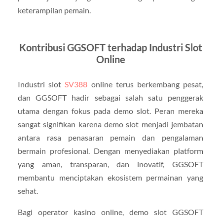
keterampilan pemain.
Kontribusi GGSOFT terhadap Industri Slot
Online
Industri slot
SV388
online terus berkembang pesat,
dan GGSOFT hadir sebagai salah satu penggerak
utama dengan fokus pada demo slot. Peran mereka
sangat signifikan karena demo slot menjadi jembatan
antara rasa penasaran pemain dan pengalaman
bermain profesional. Dengan menyediakan platform
yang aman, transparan, dan inovatif, GGSOFT
membantu menciptakan ekosistem permainan yang
sehat.
Bagi operator kasino online, demo slot GGSOFT