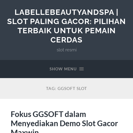
LABELLEBEAUTYANDSPA |
SLOT PALING GACOR: PILIHAN
TERBAIK UNTUK PEMAIN
CERDAS
slot resmi
SHOW MENU
TAG:
GGSOFT SLOT
Fokus GGSOFT dalam
Menyediakan Demo Slot Gacor
Maxwin