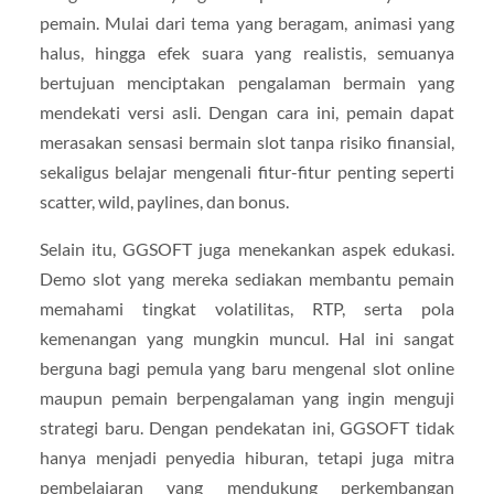
pemain. Mulai dari tema yang beragam, animasi yang
halus, hingga efek suara yang realistis, semuanya
bertujuan menciptakan pengalaman bermain yang
mendekati versi asli. Dengan cara ini, pemain dapat
merasakan sensasi bermain slot tanpa risiko finansial,
sekaligus belajar mengenali fitur-fitur penting seperti
scatter, wild, paylines, dan bonus.
Selain itu, GGSOFT juga menekankan aspek edukasi.
Demo slot yang mereka sediakan membantu pemain
memahami tingkat volatilitas, RTP, serta pola
kemenangan yang mungkin muncul. Hal ini sangat
berguna bagi pemula yang baru mengenal slot online
maupun pemain berpengalaman yang ingin menguji
strategi baru. Dengan pendekatan ini, GGSOFT tidak
hanya menjadi penyedia hiburan, tetapi juga mitra
pembelajaran yang mendukung perkembangan