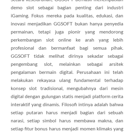
demo slot sebagai bagian penting dari industri
iGaming. Fokus mereka pada kualitas, edukasi, dan
inovasi menjadikan GGSOFT bukan hanya penyedia
permainan, tetapi juga pionir yang mendorong
perkembangan slot online ke arah yang lebih
profesional dan bermanfaat bagi semua pihak.
GGSOFT tidak melihat dirinya sekadar sebagai
pengembang slot, melainkan sebagai arsitek
pengalaman bermain digital. Perusahaan ini telah
melakukan rekayasa ulang fundamental terhadap
konsep slot tradisional, mengubahnya dari mesin
digital dengan gulungan statis menjadi platform cerita
interaktif yang dinamis. Filosofi intinya adalah bahwa
setiap putaran harus menjadi bagian dari sebuah
narasi, setiap simbol harus membawa makna, dan
setiap fitur bonus harus menjadi momen klimaks yang