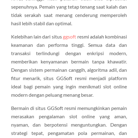
sepenuhnya. Pemain yang tetap tenang saat kalah dan
tidak serakah saat menang cenderung memperoleh
hasil lebih stabil dan optimal.
Kelebihan lain dari situs
ggsoft
resmi adalah kombinasi
keamanan dan performa tinggi. Semua data dan
transaksi terlindungi dengan enkripsi modern,
memberikan kenyamanan bermain tanpa khawatir.
Dengan sistem permainan canggih, algoritma adil, dan
fitur menarik, situs GGSoft resmi menjadi platform
ideal bagi pemain yang ingin menikmati slot online
modern dengan peluang menang besar.
Bermain di situs GGSoft resmi memungkinkan pemain
merasakan pengalaman slot online yang aman,
nyaman, dan berpotensi menguntungkan. Dengan
strategi tepat, pengamatan pola permainan, dan