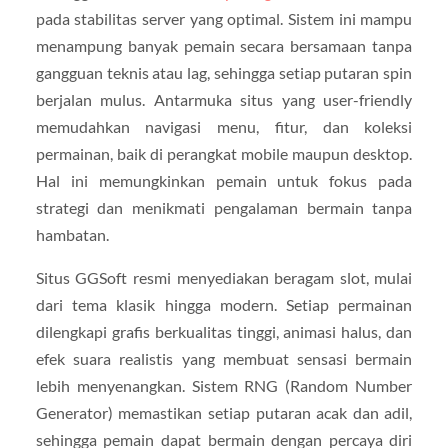
pada stabilitas server yang optimal. Sistem ini mampu
menampung banyak pemain secara bersamaan tanpa
gangguan teknis atau lag, sehingga setiap putaran spin
berjalan mulus. Antarmuka situs yang user-friendly
memudahkan navigasi menu, fitur, dan koleksi
permainan, baik di perangkat mobile maupun desktop.
Hal ini memungkinkan pemain untuk fokus pada
strategi dan menikmati pengalaman bermain tanpa
hambatan.
Situs GGSoft resmi menyediakan beragam slot, mulai
dari tema klasik hingga modern. Setiap permainan
dilengkapi grafis berkualitas tinggi, animasi halus, dan
efek suara realistis yang membuat sensasi bermain
lebih menyenangkan. Sistem RNG (Random Number
Generator) memastikan setiap putaran acak dan adil,
sehingga pemain dapat bermain dengan percaya diri