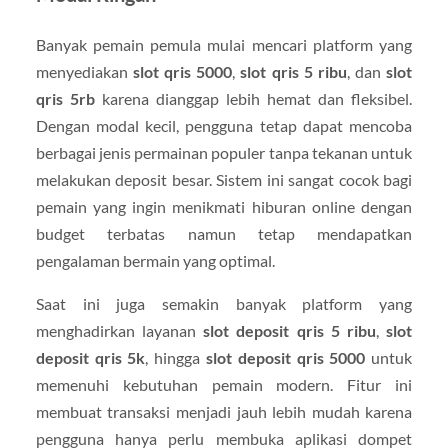
Banyak pemain pemula mulai mencari platform yang
menyediakan
slot qris 5000
,
slot qris 5 ribu
, dan
slot
qris 5rb
karena dianggap lebih hemat dan fleksibel.
Dengan modal kecil, pengguna tetap dapat mencoba
berbagai jenis permainan populer tanpa tekanan untuk
melakukan deposit besar. Sistem ini sangat cocok bagi
pemain yang ingin menikmati hiburan online dengan
budget terbatas namun tetap mendapatkan
pengalaman bermain yang optimal.
Saat ini juga semakin banyak platform yang
menghadirkan layanan
slot deposit qris 5 ribu
,
slot
deposit qris 5k
, hingga
slot deposit qris 5000
untuk
memenuhi kebutuhan pemain modern. Fitur ini
membuat transaksi menjadi jauh lebih mudah karena
pengguna hanya perlu membuka aplikasi dompet