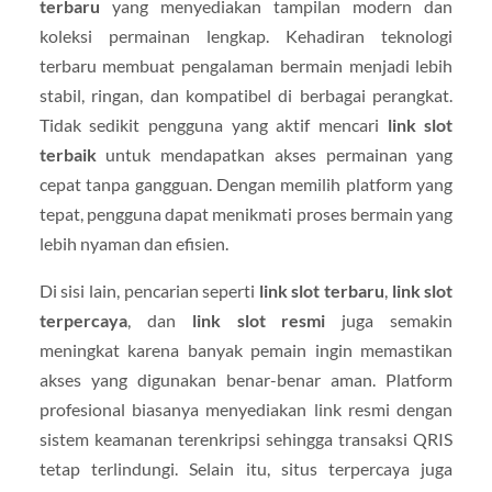
terbaru
yang menyediakan tampilan modern dan
koleksi permainan lengkap. Kehadiran teknologi
terbaru membuat pengalaman bermain menjadi lebih
stabil, ringan, dan kompatibel di berbagai perangkat.
Tidak sedikit pengguna yang aktif mencari
link slot
terbaik
untuk mendapatkan akses permainan yang
cepat tanpa gangguan. Dengan memilih platform yang
tepat, pengguna dapat menikmati proses bermain yang
lebih nyaman dan efisien.
Di sisi lain, pencarian seperti
link slot terbaru
,
link slot
terpercaya
, dan
link slot resmi
juga semakin
meningkat karena banyak pemain ingin memastikan
akses yang digunakan benar-benar aman. Platform
profesional biasanya menyediakan link resmi dengan
sistem keamanan terenkripsi sehingga transaksi QRIS
tetap terlindungi. Selain itu, situs terpercaya juga