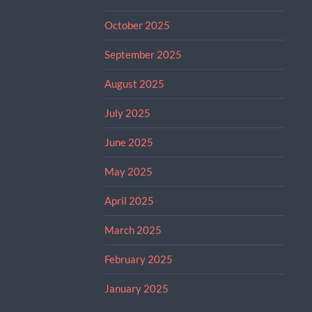
October 2025
September 2025
August 2025
July 2025
June 2025
May 2025
April 2025
March 2025
February 2025
January 2025