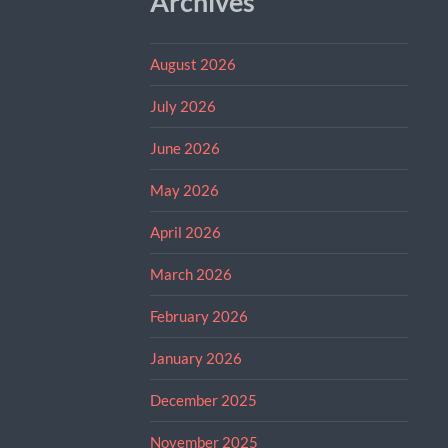
Archives
August 2026
July 2026
June 2026
May 2026
April 2026
March 2026
February 2026
January 2026
December 2025
November 2025