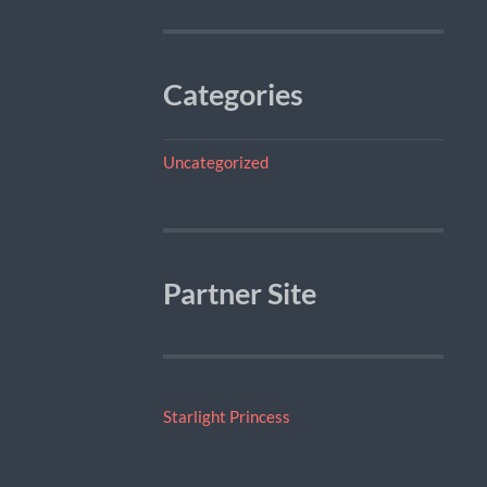
Categories
Uncategorized
Partner Site
Starlight Princess