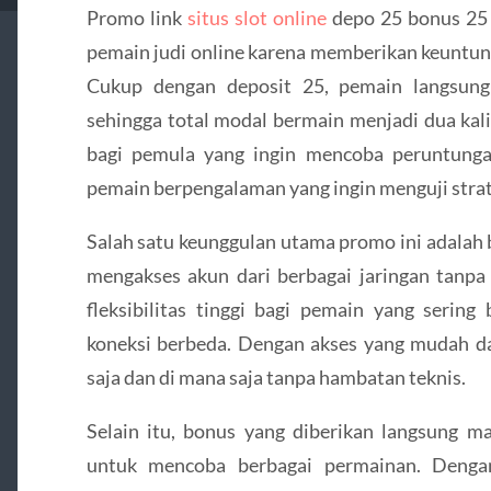
Promo link
situs slot online
depo 25 bonus 25 b
pemain judi online karena memberikan keuntu
Cukup dengan deposit 25, pemain langsun
sehingga total modal bermain menjadi dua kali
bagi pemula yang ingin mencoba peruntungan 
pemain berpengalaman yang ingin menguji strat
Salah satu keunggulan utama promo ini adalah
mengakses akun dari berbagai jaringan tanpa 
fleksibilitas tinggi bagi pemain yang serin
koneksi berbeda. Dengan akses yang mudah d
saja dan di mana saja tanpa hambatan teknis.
Selain itu, bonus yang diberikan langsung
untuk mencoba berbagai permainan. Dengan