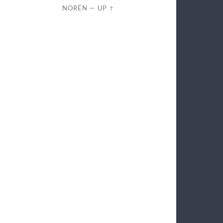
NORÉN
—
UP ↑