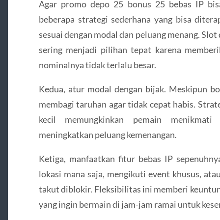
Agar promo depo 25 bonus 25 bebas IP bisa
beberapa strategi sederhana yang bisa ditera
sesuai dengan modal dan peluang menang. Slot 
sering menjadi pilihan tepat karena memberi
nominalnya tidak terlalu besar.
Kedua, atur modal dengan bijak. Meskipun b
membagi taruhan agar tidak cepat habis. Stra
kecil memungkinkan pemain menikmati 
meningkatkan peluang kemenangan.
Ketiga, manfaatkan fitur bebas IP sepenuhny
lokasi mana saja, mengikuti event khusus, at
takut diblokir. Fleksibilitas ini memberi keun
yang ingin bermain di jam-jam ramai untuk kese