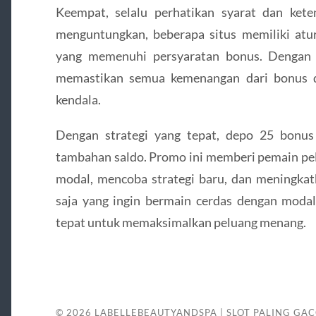
Keempat, selalu perhatikan syarat dan ket
menguntungkan, beberapa situs memiliki atur
yang memenuhi persyaratan bonus. Dengan 
memastikan semua kemenangan dari bonus d
kendala.
Dengan strategi yang tepat, depo 25 bonu
tambahan saldo. Promo ini memberi pemain pe
modal, mencoba strategi baru, dan meningkat
saja yang ingin bermain cerdas dengan modal
tepat untuk memaksimalkan peluang menang.
© 2026
LABELLEBEAUTYANDSPA | SLOT PALING GAC